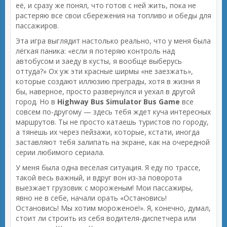
её, и сразу же понял, что готов с ней жить, пока не
растеряю все свои сбережения на топливо и обеды для
пассажиров.
Эта игра выглядит настолько реально, что у меня была
лёгкая паника: «если я потеряю контроль над
автобусом и заеду в кусты, я вообще выберусь
оттуда?» Ох уж эти красные ширмы «не заезжать»,
которые создают иллюзию преграды, хотя в жизни я
бы, наверное, просто развернулся и уехал в другой
город. Но в
Highway Bus Simulator Bus Game
все
совсем по-другому — здесь тебя ждет куча интересных
маршрутов. Ты не просто катаешь туристов по городу,
а тянешь их через пейзажи, которые, кстати, иногда
заставляют тебя залипать на экране, как на очередной
серии любимого сериала.
У меня была одна веселая ситуация. Я еду по трассе,
такой весь важный, и вдруг вон из-за поворота
выезжает грузовик с мороженым! Мои пассажиры,
явно не в себе, начали орать «Остановись!
Остановись! Мы хотим мороженое!». Я, конечно, думал,
стоит ли строить из себя водителя-диспетчера или