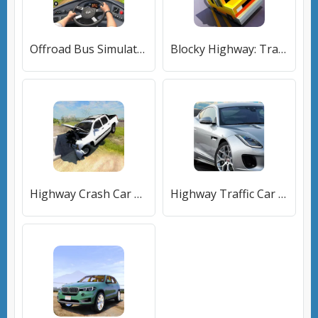
Offroad Bus Simulator Bus Game (Оффроуд Автобус Симулятор Игра) [МОД Бесконечные монеты] APK Android
Blocky Highway: Traffic Racing (Блоки Хайвей) [МОД Много денег] APK Android
Highway Crash Car Race [МОД Все открыто] APK Android
Highway Traffic Car Racer (Хайвей Трафик Кар Рейсер) [МОД Меню] APK Android