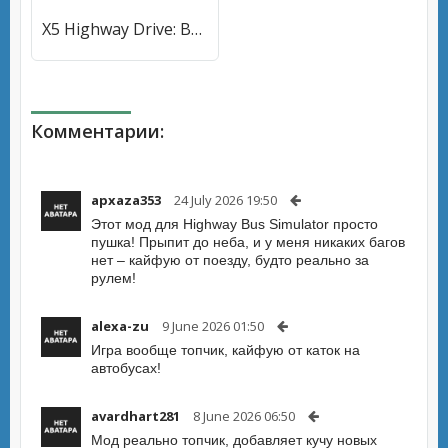
X5 Highway Drive: BMW Trucks (Хайвей 5 Драйв) [МОД Unlocked] APK Android
Комментарии:
apxaza353
24 July 2026 19:50
Этот мод для Highway Bus Simulator просто
пушка! Прыпит до неба, и у меня никаких багов
нет – кайфую от поезду, будто реально за
рулем!
alexa-zu
9 June 2026 01:50
Игра вообще топчик, кайфую от каток на
автобусах!
avardhart281
8 June 2026 06:50
Мод реально топчик, добавляет кучу новых