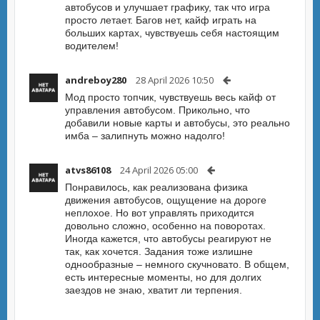
автобусов и улучшает графику, так что игра
просто летает. Багов нет, кайф играть на
больших картах, чувствуешь себя настоящим
водителем!
andreboy280
28 April 2026 10:50
Мод просто топчик, чувствуешь весь кайф от
управления автобусом. Прикольно, что
добавили новые карты и автобусы, это реально
имба – залипнуть можно надолго!
atvs86108
24 April 2026 05:00
Понравилось, как реализована физика
движения автобусов, ощущение на дороге
неплохое. Но вот управлять приходится
довольно сложно, особенно на поворотах.
Иногда кажется, что автобусы реагируют не
так, как хочется. Задания тоже излишне
однообразные – немного скучновато. В общем,
есть интересные моменты, но для долгих
заездов не знаю, хватит ли терпения.