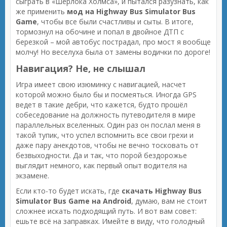
сыграть в «Шерлока Холмса», и пытался разузнать, как
же применить
мод на Highway Bus Simulator Bus
Game
, чтобы все были счастливы и сыты. В итоге,
тормознул на обочине и попал в двойное ДТП с
березкой – мой автобус пострадал, про мост я вообще
молчу! Но веселуха была от замены водички по дороге!
Навигация? Не, не слышал
Игра имеет свою изюминку с навигацией, насчет
которой можно было бы и посмеяться. Иногда GPS
ведет в такие дебри, что кажется, будто прошёл
собеседование на должность путеводителя в мире
параллельных вселенных. Один раз он послал меня в
такой тупик, что успел вспомнить все свои грехи и
даже пару анекдотов, чтобы не вечно тосковать от
безвыходности. Да и так, что порой бездорожье
выглядит немного, как первый опыт водителя на
экзамене.
Если кто-то будет искать, где
скачать Highway Bus
Simulator Bus Game на Android
, думаю, вам не стоит
сложнее искать подходящий путь. И вот вам совет:
ешьте всё на заправках. Имейте в виду, что голодный