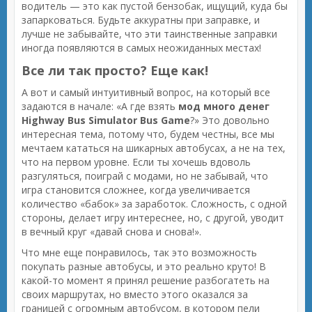
водитель — это как пустой бензобак, ищущий, куда бы
запарковаться. Будьте аккуратны при заправке, и
лучше не забывайте, что эти таинственные заправки
иногда появляются в самых неожиданных местах!
Все ли так просто? Еще как!
А вот и самый интуитивный вопрос, на который все
задаются в начале: «А где взять
мод много денег
Highway Bus Simulator Bus Game
?» Это довольно
интересная тема, потому что, будем честны, все мы
мечтаем кататься на шикарных автобусах, а не на тех,
что на первом уровне. Если ты хочешь вдоволь
разгуляться, поиграй с модами, но не забывай, что
игра становится сложнее, когда увеличивается
количество «бабок» за заработок. Сложность, с одной
стороны, делает игру интереснее, но, с другой, уводит
в вечный круг «давай снова и снова!».
Что мне еще понравилось, так это возможность
покупать разные автобусы, и это реально круто! В
какой-то момент я принял решение разбогатеть на
своих маршрутах, но вместо этого оказался за
границей с огромным автобусом, в котором пели