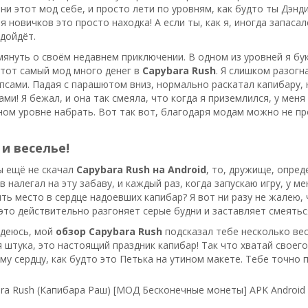
ьни этот мод себе, и просто лети по уровням, как будто ты Дэнд
я новичков это просто находка! А если ты, как я, иногда запаса
одойдёт.
мянуть о своём недавнем приключении. В одном из уровней я бук
этот самый мод много денег в
Capybara Rush
. Я слишком разогн
псами. Падая с парашютом вниз, нормально раскатал капибару, 
ми! Я бежал, и она так смеяла, что когда я приземлился, у меня
ном уровне набрать. Вот так вот, благодаря модам можно не пр
 и веселье!
ы ещё не скачал
Capybara Rush на Android
, то, дружище, опред
 налегал на эту забаву, и каждый раз, когда запускаю игру, у м
ть место в сердце надоевших капибар? Я вот ни разу не жалею, 
то действительно разгоняет серые будни и заставляет смеяться
адеюсь, мой
обзор Capybara Rush
подсказал тебе несколько ве
штука, это настоящий праздник капибар! Так что хватай своего д
му сердцу, как будто это Петька на утином макете. Тебе точно 
ra Rush (Капибара Раш) [МОД Бесконечные монеты] APK Android