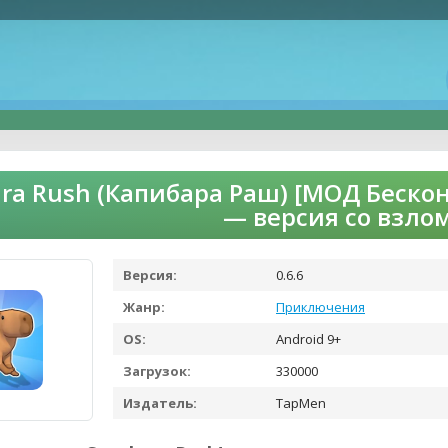
ra Rush (Капибара Раш) [МОД Беско
— версия со взло
Версия:
0.6.6
Жанр:
Приключения
OS:
Android 9+
Загрузок:
330000
Издатель:
TapMen