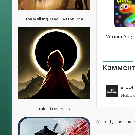
The Walking Dead: Season One
Коммент
ali---d
Имба м
Tale of Darkness
Android-games-mod