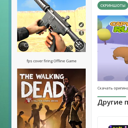
СКРИНШОТЫ
fps cover firing Offline Game
Скачать оригина
Другие 