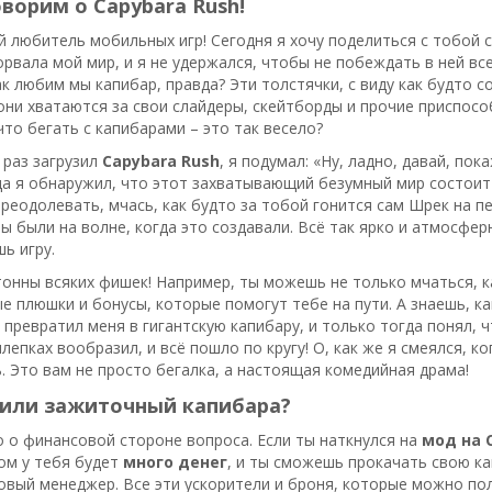
ворим о Capybara Rush!
й любитель мобильных игр! Сегодня я хочу поделиться с тобой 
орвала мой мир, и я не удержался, чтобы не побеждать в ней вс
ак любим мы капибар, правда? Эти толстячки, с виду как будто
 они хватаются за свои слайдеры, скейтборды и прочие приспосо
что бегать с капибарами – это так весело?
 раз загрузил
Capybara Rush
, я подумал: «Ну, ладно, давай, по
да я обнаружил, что этот захватывающий безумный мир состоит 
реодолевать, мчась, как будто за тобой гонится сам Шрек на п
ы были на волне, когда это создавали. Всё так ярко и атмосфер
шь игру.
 тонны всяких фишек! Например, ты можешь не только мчаться, к
е плюшки и бонусы, которые помогут тебе на пути. А знаешь, ка
 превратил меня в гигантскую капибару, и только тогда понял, ч
шлепках вообразил, и всё пошло по кругу! О, как же я смеялся, 
. Это вам не просто бегалка, а настоящая комедийная драма!
 или зажиточный капибара?
 о финансовой стороне вопроса. Если ты наткнулся на
мод на 
ом у тебя будет
много денег
, и ты сможешь прокачать свою кап
вый менеджер. Все эти ускорители и броня, которые можно пол