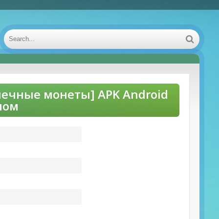
нечные монеты] APK Android
мом