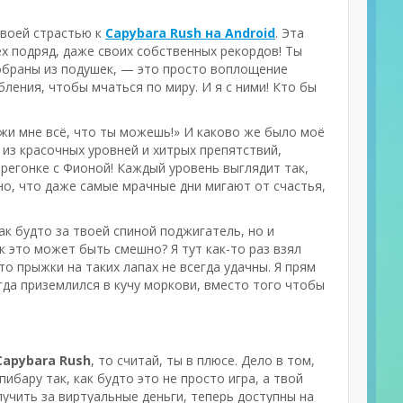
своей страстью к
Capybara Rush на Android
. Эта
ех подряд, даже своих собственных рекордов! Ты
 собраны из подушек, — это просто воплощение
бления, чтобы мчаться по миру. И я с ними! Кто бы
кажи мне всё, что ты можешь!» И каково же было моё
из красочных уровней и хитрых препятствий,
ерегонке с Фионой! Каждый уровень выглядит так,
но, что даже самые мрачные дни мигают от счастья,
ак будто за твоей спиной поджигатель, но и
к это может быть смешно? Я тут как-то раз взял
то прыжки на таких лапах не всегда удачны. Я прям
когда приземлился в кучу моркови, вместо того чтобы
Capybara Rush
, то считай, ты в плюсе. Дело в том,
ибару так, как будто это не просто игра, а твой
учить за виртуальные деньги, теперь доступны на