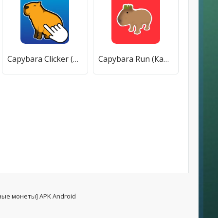
Capybara Clicker (Капибара Кликер) [МОД Меню] APK Android
Capybara Run (Капибара Ран) [МОД Много денег] APK Android
ные монеты] APK Android