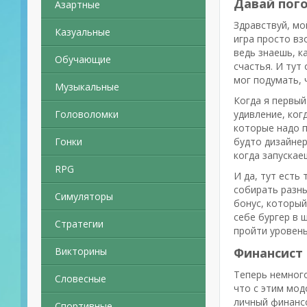
Давай пого
Азартные
Здравствуй, мо
Казуальные
игра просто вз
ведь знаешь, к
Обучающие
счастья. И тут
мог подумать, 
Музыкальные
Когда я первый
Головоломки
удивление, ког
которые надо п
Гонки
будто дизайнер
когда запускае
RPG
И да, тут есть
собирать разны
Симуляторы
бонус, который
себе бургер в 
Стратегии
пройти уровень
Викторины
Финансист
Теперь немного
Словесные
что с этим мод
личный финансо
Спортивные