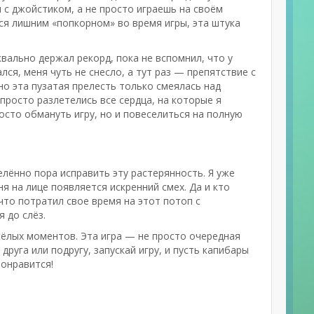
и с джойстиком, а не просто играешь на своём
лся лишним «попкорном» во время игры, эта штука
вально держал рекорд, пока не вспомнил, что у
ался, меня чуть не снесло, а тут раз — препятствие с
но эта пузатая прелесть только смеялась над
 просто разлетелись все сердца, на которые я
осто обмануть игру, но и повеселиться на полную
елённо пора исправить эту растерянность. Я уже
еня на лице появляется искренний смех. Да и кто
что потратил свое время на этот потоп с
 до слёз.
сёлых моментов. Эта игра — не просто очередная
руга или подругу, запускай игру, и пусть капибары
понравится!