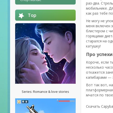
раз-два. Стрел
мобильнике. Дл
как раз тебе п
Top
Не могу не упо
меня включен 
блистером с чи
горящими диета
старался на од
катушку!
Про успехи
Короче, если т
несколько часов
откажется заня
капибарами — э
Вот так вот, н
платформерная 
Series: Romance & love stories
мчатся по твое
Скачать Capyba