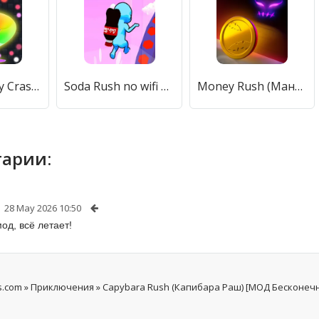
Venom Angry Crashy Rush Online (Веном Ангри Краши Раш Онлайн) [МОД Все открыто] APK Android
Soda Rush no wifi games (Сода Раш) [МОД Premium] APK Android
Money Rush (Мани Раш) [МОД Бесконечные монеты] APK Android
арии:
28 May 2026 10:50
од, всё летает!
s.com
»
Приключения
» Capybara Rush (Капибара Раш) [МОД Бесконеч