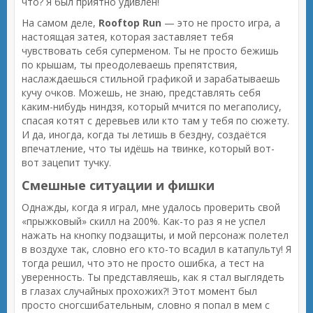
что? Я был приятно удивлён!
На самом деле,
Rooftop Run
— это не просто игра, а
настоящая затея, которая заставляет тебя
чувствовать себя суперменом. Ты не просто бежишь
по крышам, ты преодолеваешь препятствия,
наслаждаешься стильной графикой и зарабатываешь
кучу очков. Можешь, не знаю, представлять себя
каким-нибудь ниндзя, который мчится по мегаполису,
спасая котят с деревьев или кто там у тебя по сюжету.
И да, иногда, когда ты летишь в бездну, создаётся
впечатление, что ты идёшь на твинке, который вот-
вот зацепит тучку.
Смешные ситуации и фишки
Однажды, когда я играл, мне удалось проверить свой
«прыжковый» скилл на 200%. Как-то раз я не успел
нажать на кнопку подзащиты, и мой персонаж полетел
в воздухе так, словно его кто-то всадил в катапульту! Я
тогда решил, что это не просто ошибка, а тест на
уверенность. Ты представляешь, как я стал выглядеть
в глазах случайных прохожих?! Этот момент был
просто сногсшибательным, словно я попал в мем с