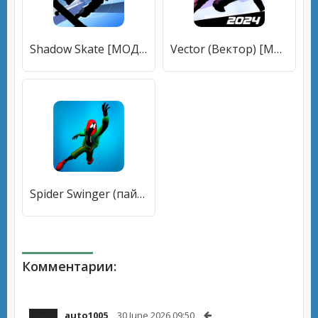
Shadow Skate [МОД Unlocked] APK Android
Vector (Вектор) [МОД Много денег] APK Android
Spider Swinger (пайдер Свингер) [МОД Premium] APK Android
Комментарии:
auto1005
30 June 2026 09:50