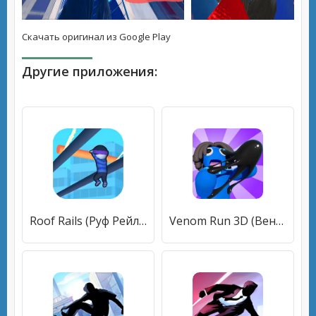
Скачать оригинал из Google Play
Другие приложения:
Roof Rails (Руф Рейлс) [МОД Меню] APK Android
Venom Run 3D (Веном Ран 3Д) [МОД Все открыто] APK Android