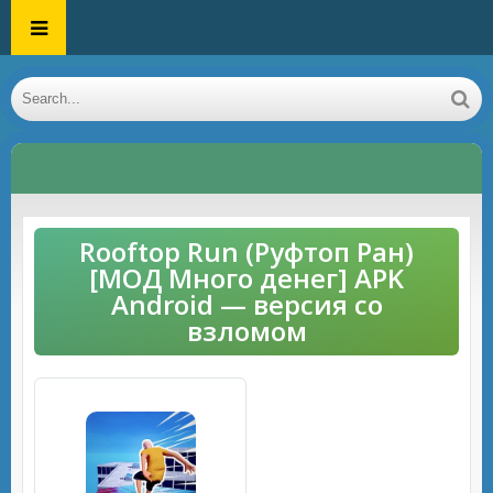
Rooftop Run (Руфтоп Ран)
[МОД Много денег] APK
Android — версия со
взломом