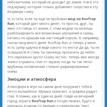
небожителем, который не доходит до земли. И всё это
под музыку, которая только добавляет озорства в эту
безумную гонку.
И, кстати, если ты ещё не пробовал
мод на Rooftop
Run
, который дает много денег, то прости, друг, ты
явно отстаёшь от жизни. С этим модом ты можешь
разблокировать все возможные улучшения и скины,
катаясь по крышам как настоящий король. Я, например,
скачал мод много денег Rooftop Run, и теперь у меня
есть супер-щаучка в виде какого-то енота! Да-да, ты не
ослышался! А стиль ты сможешь прокачать до небес.
Это нереально круто! Скажу честно, теперь мне иногда
жалко отрывать глаз от экрана, когда ты так легко
врубаешь космические стильно-рафинированные
скины.
Эмоции и атмосфера
Атмосфера в игре на самом деле погружает тебя в
нечто волшебное. Музыка зажигает, а графика радует
глаз. Я помню, как в один из дней, глядя на вечерний
город, играл в
Rooftop Run
и почувствовал, будто я
нахожусь в каком-то фильме о супергероях. Черт