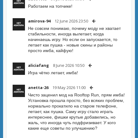
Работаем на топчике!
amirova-94
12 June 2026 23:50
Не совсем понимаю, почему моду не хватает
стабильности, иногда вылетает, когда
начинаешь игру. Но если он запускается, то
летает как пушка - новые скины и районы
просто имба, кайфую!
aliciafang
8 June 2026 10:50
Игра чётко летает, имба!
anetta-26
19 May 2026 11:00
Чисто заценил мод на Rooftop Run, прям имба!
Установка прошла просто, без всяких проблем,
нормально прокатило на старом телефоне,
летает, как пушка. Саму игру стало играть
интереснее, фишки крутые добавились, но
жаль, что иногда чуть подфризивает. У кого
какие еще советы по улучшению?