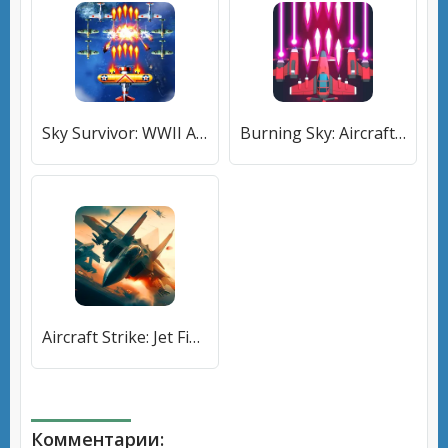
Sky Survivor: WWII Aircraft Sh (Скай Сурвайвер) [МОД Premium] APK Android
Burning Sky: Aircraft Combat (Бернинг Скай) [МОД Много денег] APK Android
Aircraft Strike: Jet Fighter [МОД Меню] APK Android
Комментарии: