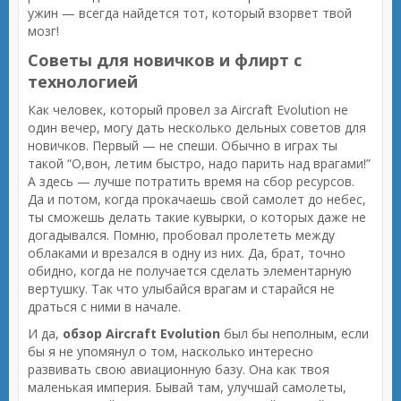
ужин — всегда найдется тот, который взорвет твой
мозг!
Советы для новичков и флирт с
технологией
Как человек, который провел за Aircraft Evolution не
один вечер, могу дать несколько дельных советов для
новичков. Первый — не спеши. Обычно в играх ты
такой “О,вон, летим быстро, надо парить над врагами!”
А здесь — лучше потратить время на сбор ресурсов.
Да и потом, когда прокачаешь свой самолет до небес,
ты сможешь делать такие кувырки, о которых даже не
догадывался. Помню, пробовал пролететь между
облаками и врезался в одну из них. Да, брат, точно
обидно, когда не получается сделать элементарную
вертушку. Так что улыбайся врагам и старайся не
драться с ними в начале.
И да,
обзор Aircraft Evolution
был бы неполным, если
бы я не упомянул о том, насколько интересно
развивать свою авиационную базу. Она как твоя
маленькая империя. Бывай там, улучшай самолеты,