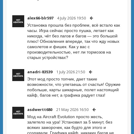
alex66-blr597
4 July 2026 19:50
Установка прошла без проблем, всё встало как
часы. Игра сейчас просто пушка, летает как
никогда, чёт без лагов и багов — это большой
плюс! Обновления впереди, так что жду новых
самолетов и фишек. Как у вас с
производительностью, нет ли тормозов на
старых устройствах?
anadri-83539
1 July 2026 21:50
Этот мод просто топчик, дает такие
возможности, что улетаешь от счастья! Оружие
побольше, карты шикарные, полет настоящий
кайф, багов нет, а графика радует глаз!
asdwertt680
21 May 2026 16:50
Мод на Aircraft Evolution просто жесть,
залетело на ура! Установил за 5 минут, без
всяких заморочек, как будто для этого и
создавали. Графика кайф, никаких багов не