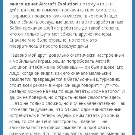
много денег Aircraft Evolution
, потому что это
действительно поможет прокачать свои самолёты.
Например, прошел я как-то миссию, в которой надо
было сбивать воздушные цели, и на эти заработанные
бабки прокачал свой истребитель до такой степени,
что он только шутя мог сбивать другие планеры.
Сначала мне было страшно, но потом это
превратилось в просто весёлую дичь!
Недавно мой друг, довольно скептически настроенный
к мобильным играм, решил попробовать Aircraft
Evolution и тебя же не обманешь — он был в шоке. Его
лицо, когда он видит, как его сначала маленький
самолётик превращается в батальонный штурмовик,
стоит всех реклам в мире. Он еще говорит: “Тут что,
реально можно на чём-то ещё летать, кроме этого?” И
да, он не поверил, но открыть новые самолеты здесь
— это не только сложно, но и очень увлекательно. Так
что если ты думаешь, что открыл один-единственный
истребитель и теперь будешь с ним летать до конца
игры, то спешу тебя расстроить. Главное — не
зацикливаться на одном самолете, а пробовать
разные модели. Это типа как взять разные пельмени на