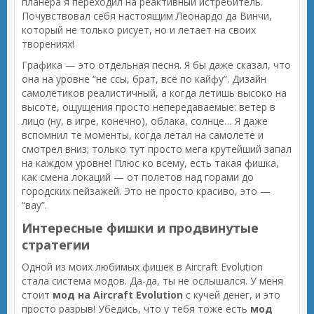
планера я переходил на реактивный истребитель.
Почувствовал себя настоящим Леонардо да Винчи,
который не только рисует, но и летает на своих
творениях!
Графика — это отдельная песня. Я бы даже сказал, что
она на уровне “не ссы, брат, всё по кайфу”. Дизайн
самолётиков реалистичный, а когда летишь высоко на
высоте, ощущения просто непередаваемые: ветер в
лицо (ну, в игре, конечно), облака, солнце… Я даже
вспомнил те моменты, когда летал на самолете и
смотрел вниз; только тут просто мега крутейший запал
на каждом уровне! Плюс ко всему, есть такая фишка,
как смена локаций — от полетов над горами до
городских пейзажей. Это не просто красиво, это —
“вау”.
Интересные фишки и продвинутые
стратегии
Одной из моих любимых фишек в Aircraft Evolution
стала система модов. Да-да, ты не ослышался. У меня
стоит
мод на Aircraft Evolution
с кучей денег, и это
просто разрыв! Убедись, что у тебя тоже есть
мод