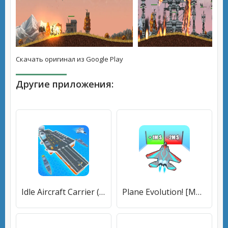
Скачать оригинал из Google Play
Другие приложения:
Idle Aircraft Carrier (Айдл Эйркрафт Кэрриер) [МОД Все открыто] APK Android
Plane Evolution! [МОД Все открыто] APK Android