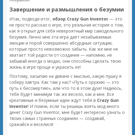
Завершение и размышления о безумии
Итак, подводя итог,
обзор Crazy Gun Inventor
— это
не просто рассказ о игре, это реальная история о том,
как я открыл для себя невероятный мир самодельного
безумия. Лично мне эта игра даёт незабываемые
эмоции и порой совершенно абсурдные ситуации,
которые просто невозможно забыть. Как же мне не
хватает той радости от создания — напомню, не
забывай иногда о модах, они способны сделать твою
жизнь в игре проще и украсить её!
Поэтому, засыпаю на диване с мыслью, какую пушку я
соберу завтра. Как там у нас? «Путь к оружию — это
путь к бессмертию», или что-то в этом духе! Надеюсь,
тебе будет минимум так же весело, как и мне. Все
креативные и безумные идеи ждут тебя в
Crazy Gun
Inventor
! И помни, если ты решишь взять мод много
денег Crazy Gun Inventor, мне будет интересно узнать о
твоих самых странных созданиях — создавай,
сражайся и веселися!