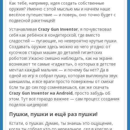
Как тебе, например, идея создать собственные
оружия? Именно с этой мыслью мы и начнём наше
весёлое путешествие — и поверь, оно точно будет с
подвесной ракетницей!
Устанавливая
Crazy Gun Inventor
, я почувствовал
себя как ребёнок в кондитерской, где вместо
сладостей — пугающие, но невероятно крутые пушки.
Создавать оружие здесь можно из чего угодно: от
кусочков старых машин до деталей гигантских
роботов! Ужасно смешно наблюдать, как на экране
возникают те самые «гаджеты», о которых в детстве
мечтал каждый мальчик — и почему бы нет? Да в
одной из игр я собрал пушку, которая выплюнула звук
шиншиллы, и все враги просто повержены от смеха!
Если ты до сих пор сомневаешься, как же скачать
Crazy Gun Inventor на Android
, просто забудь об
этом. Тут всё гораздо важнее — сам процесс создания
поделок-шедевров!
Пушки, пушки и ещё раз пушки!
Кстати, о пушках. Думаю, ты знаешь это ощущение,
когда ты собрал что-то нереальное, сел в кресло и