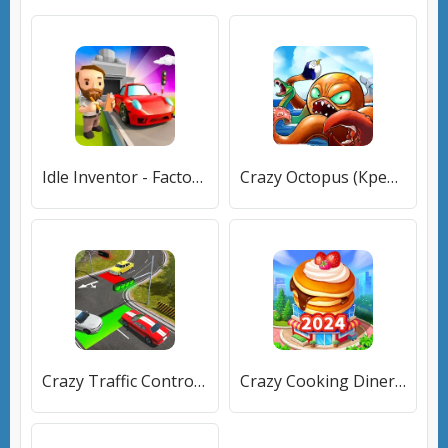
Idle Inventor - Factory Tycoon (Айдл Инвентор) [МОД Mega Pack] APK Android
Crazy Octopus (Крейзи Октопус) [МОД Много денег] APK Android
Crazy Traffic Control (Крейзи Трафик Контрол) [МОД Бесконечные монеты] APK Android
Crazy Cooking Diner: Chef Game (Крейзи кукинг дайнер) [МОД Бесконечные монеты] APK Android