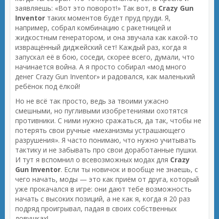
заявляешь: «Вот это поворот!» Так вот, в
Crazy Gun
Inventor
таких моментов будет пруд пруди. Я,
например, собрал комбинацию с ракетницей и
жидкостным генератором, и она звучала как какой-то
извращённый диджейский сет! Каждый раз, когда я
запускал её в бою, соседи, скорее всего, думали, что
начинается война. А я просто собирал «мод много
денег Crazy Gun Inventor» и радовался, как маленький
ребёнок под ёлкой!
Но не всё так просто, ведь за твоими ужасно
смешными, но пугливыми изобретениями охотятся
противники. С ними нужно сражаться, да так, чтобы не
потерять свои ручные «механизмы устрашающего
разрушения». Я часто понимаю, что нужно учитывать
тактику и не забывать про свои доработанные пушки.
И тут я вспомнил о всевозможных модах для
Crazy
Gun Inventor
. Если ты новичок и вообще не знаешь, с
чего начать, моды — это как приём от друга, который
уже прокачался в игре: они дают тебе возможность
начать с высоких позиций, а не как я, когда я 20 раз
подряд проигрывал, падая в своих собственных
ловушках!