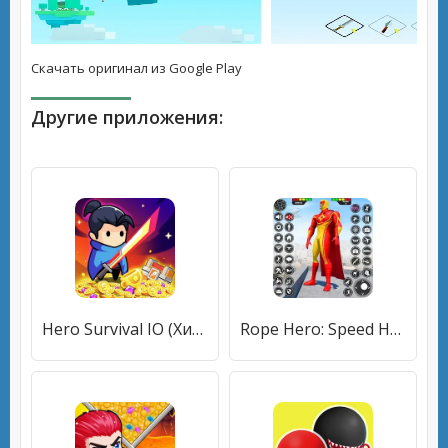
Скачать оригинал из Google Play
Другие приложения:
Hero Survival IO (Хиро Сурвайвал ИО) [МОД Premium] APK Android
Rope Hero: Speed Hero Games (Роуп Хиро) [МОД Premium] APK Android