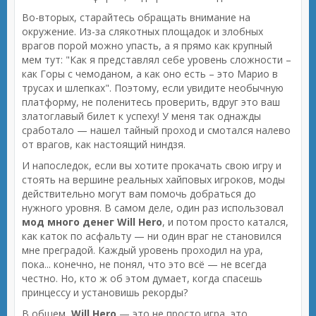
Во-вторых, старайтесь обращать внимание на
окружение. Из-за слякотных площадок и злобных
врагов порой можно упасть, а я прямо как крупный
мем тут: "Как я представлял себе уровень сложности –
как Горы с чемоданом, а как оно есть – это Марио в
трусах и шлепках". Поэтому, если увидите необычную
платформу, не поленитесь проверить, вдруг это ваш
златоглавый билет к успеху! У меня так однажды
сработало — нашел тайный проход и смотался налево
от врагов, как настоящий ниндзя.
И напоследок, если вы хотите прокачать свою игру и
стоять на вершине реальных хайповых игроков, моды
действительно могут вам помочь добраться до
нужного уровня. В самом деле, один раз использовал
мод много денег Will Hero
, и потом просто катался,
как каток по асфальту — ни один враг не становился
мне преградой. Каждый уровень проходил на ура,
пока... конечно, не понял, что это всё — не всегда
честно. Но, кто ж об этом думает, когда спасешь
принцессу и установишь рекорды?
В общем,
Will Hero
— это не просто игра, это