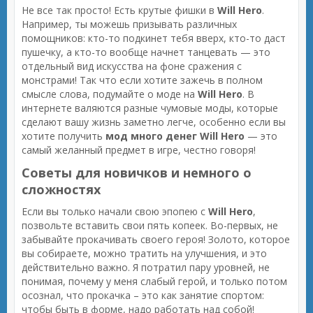
Не все так просто! Есть крутые фишки в
Will Hero
.
Например, ты можешь призывать различных
помощников: кто-то подкинет тебя вверх, кто-то даст
пушечку, а кто-то вообще начнет танцевать — это
отдельный вид искусства на фоне сражения с
монстрами! Так что если хотите зажечь в полном
смысле слова, подумайте о моде на
Will Hero
. В
интернете валяются разные чумовые моды, которые
сделают вашу жизнь заметно легче, особенно если вы
хотите получить
мод много денег Will Hero
— это
самый желанный предмет в игре, честно говоря!
Советы для новичков и немного о
сложностях
Если вы только начали свою эпопею с
Will Hero
,
позвольте вставить свои пять копеек. Во-первых, не
забывайте прокачивать своего героя! Золото, которое
вы собираете, можно тратить на улучшения, и это
действительно важно. Я потратил пару уровней, не
понимая, почему у меня слабый герой, и только потом
осознал, что прокачка – это как занятие спортом:
чтобы быть в форме, надо работать над собой!