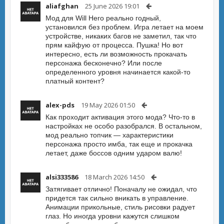
aliafghan
25 June 2026 19:01
Мод для Will Hero реально годный,
установился без проблем. Игра летает на моем
устройстве, никаких багов не заметил, так что
прям кайфую от процесса. Пушка! Но вот
интересно, есть ли возможность прокачать
персонажа бесконечно? Или после
определенного уровня начинается какой-то
платный контент?
alex-pds
19 May 2026 01:50
Как проходит активация этого мода? Что-то в
настройках не особо разобрался. В остальном,
мод реально топчик — характеристики
персонажа просто имба, так еще и прокачка
летает, даже боссов одним ударом валю!
alsi333586
18 March 2026 14:50
Затягивает отлично! Поначалу не ожидал, что
придется так сильно вникать в управление.
Анимации прикольные, стиль рисовки радует
глаз. Но иногда уровни кажутся слишком