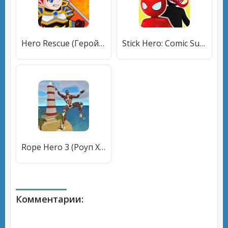
Hero Rescue (Герой Спасения) [МОД Unlocked] APK Android
Stick Hero: Comic Superhero (Стик Хиро) [МОД Mega Pack] APK Android
Rope Hero 3 (Роуп Хиро 3) [МОД Unlocked] APK Android
Комментарии: