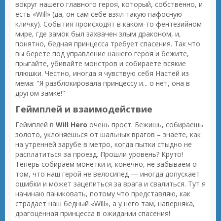
вокруг нашего главного героя, который, собственно, и
есть «Will» (да, он сам себе взял такую пафосную
кличку). События происходят в каком-то фентезийном
мире, где замок был захвачен злым драконом, и,
понятно, бедная принцесса требует спасения. Так что
вы берете под управление нашего героя и бежите,
прыгайте, убивайте монстров и собираете всякие
плюшки. Честно, иногда я чувствую себя Настей из
мема: "Я разблокировала принцессу и... о нет, она в
другом замке!"
Геймплей и взаимодействие
Геймплей в
Will Hero
очень прост. Бежишь, собираешь
золото, уклоняешься от шальных врагов – знаете, как
на утренней зарубе в метро, когда пытки стыдно не
расплатиться за проезд. Прошли уровень? Круто!
Теперь собираем монетки и, конечно, не забываем о
том, что наш герой не велосипед — иногда допускает
ошибки и может зацепиться за врага и свалиться. Тут я
начинаю паниковать, потому что представляю, как
страдает наш бедный «Will», а у него там, наверняка,
драгоценная принцесса в ожидании спасения!