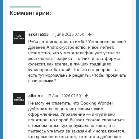
Комментарии:
arxara555
1 June 2026 07:50
Ребят, эта игра просто имба! Установил на своё
древнее Android-устройство, и всё летает,
незаметно, что у меня телефон уже устал от
жестких игр. Графика - топчик, и платформы
флексит, как всегда, в лучших традициях
кулинарных баталий! Только вот вопрос – а
есть тут нормальные рецепты, чтобы прокачать
свои навыки?
allo-nk
17 April 2026 07:50
Не могу не отметить, что Cooking Wonder
действительно цепляет своим ярким
оформлением. Управление — интуитивно
понятное, но порой бывает сложно справиться
с темпом игры. Кухня буквально кипит, а я
пытаюсь угнаться за заказами! Иногда кажется,
что времени не хватает, хотя это и добавляет