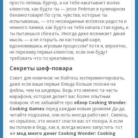
просто лепишь бургер, а на тебя накатывает волна
клиентов, как будто ты — Jesse Pinkman в кулинарном
бензинотоваре! По сути, чувства, которые ты
испытываешь, — это неожиданные всплески радости и
немного паники, как будто на тебя напала стая куриц, и
ты пытаешься сбежать. Иногда даже возникает дикая
мысль — а не открыть ли настоящий кафе,
вдохновившись игровым процессом? Хотя я, вероятно,
не переживу первых клиентов, если они будут
требовать что-то креативное.
Секреты шеф-повара
Совет для новичков: не бойтесь экспериментировать,
даже если ваши первые блюда больше похожи на
фейлы, чем на шедевры. Ведь это именно та часть
марафона, которая делает вас более опытным
поваром. И не забывайте про
обзор Cooking Wonder:
Cooking Games
перед каждым новым уровнем! Да-да,
читайте подсказки, они хоть иногда работают. Смеюсь,
но серьёзно, это может спасти вас от позора. А если
вы попали в беду, как я, всегда можно запустить тот
же
мод много денег Cooking Wonder: Cooking