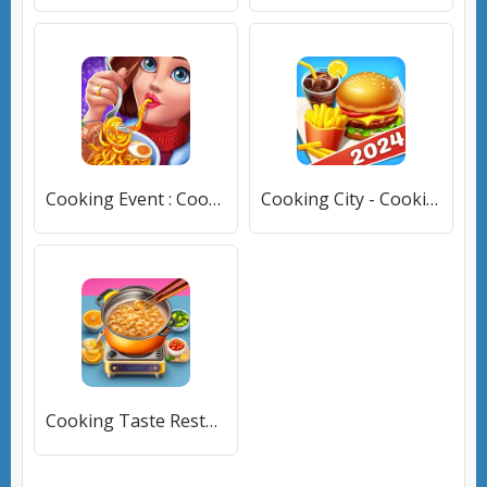
Cooking Event : Cooking Games (Кукинг Ивент) [МОД Все открыто] APK Android
Cooking City - Cooking Games (Кукинг Сити) [МОД Premium] APK Android
Cooking Taste Restaurant Games [МОД Меню] APK Android