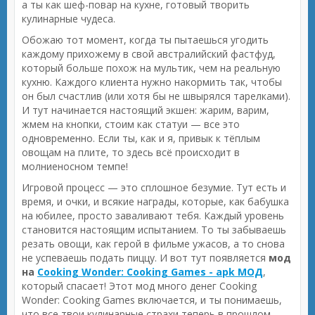
а ты как шеф-повар на кухне, готовый творить
кулинарные чудеса.
Обожаю тот момент, когда ты пытаешься угодить
каждому прихожему в свой австралийский фастфуд,
который больше похож на мультик, чем на реальную
кухню. Каждого клиента нужно накормить так, чтобы
он был счастлив (или хотя бы не швырялся тарелками).
И тут начинается настоящий экшен: жарим, варим,
жмем на кнопки, стоим как статуи — все это
одновременно. Если ты, как и я, привык к тёплым
овощам на плите, то здесь всё происходит в
молниеносном темпе!
Игровой процесс — это сплошное безумие. Тут есть и
время, и очки, и всякие награды, которые, как бабушка
на юбилее, просто заваливают тебя. Каждый уровень
становится настоящим испытанием. То ты забываешь
резать овощи, как герой в фильме ужасов, а то снова
не успеваешь подать пиццу. И вот тут появляется
мод
на
Cooking Wonder: Cooking Games - apk МОД
,
который спасает! Этот мод много денег Cooking
Wonder: Cooking Games включается, и ты понимаешь,
что все твои кулинарные страхи теперь в прошлом.