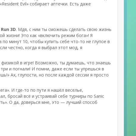
Resident Evil» собирает аптечки. Есть даже
!
 Run 3D
. Мдя, с ним ты сможешь сделать свою жизнь
ой жизни! Это как «включить режим бога»! Я
по минут 10, чтобы купить себе что-то не глупое в
Если честно, когда я выбрал этот мод, я
 физикой в игре! Возможно, ты думаешь, что знаешь
, три и погнали! И помни, даже если ты упрешься в
шь!» Ах, глупости, но после каждой сессии я просто
га». И где-то по пути я нашёл веселье,
л, бросай всё и устраивай себе турниры по Sanic
ть». О да, доверься мне, это — лучший способ