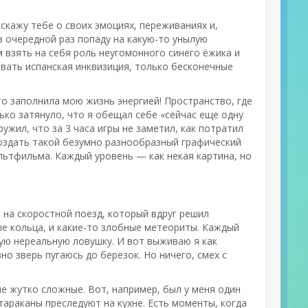
асскажу тебе о своих эмоциях, переживаниях и,
в очередной раз попаду на какую-то унылую
м взять на себя роль неугомонного синего ёжика и
овать испанская инквизиция, только бесконечные
сто заполнила мою жизнь энергией! Пространство, где
ько затянуло, что я обещал себе «сейчас еще одну
ружил, что за 3 часа игры не заметил, как потратил
создать такой безумно разнообразный графический
ультфильма. Каждый уровень — как некая картина, но
 на скоростной поезд, который вдруг решил
ые кольца, и какие-то злобные метеориты. Каждый
вую нереальную ловушку. И вот выживаю я как
вно зверь пугаюсь до березок. Но ничего, смех с
ие жутко сложные. Вот, например, был у меня один
 тараканы преследуют на кухне. Есть моменты, когда