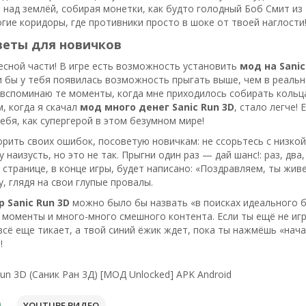
 над землёй, собирая монетки, как будто голодный Боб Смит из «
гие коридоры, где противники просто в шоке от твоей наглости
веты для новичков
есной части! В игре есть возможность установить
мод на Sanic
и бы у тебя появилась возможность прыгать выше, чем в реальн
вспоминаю те моменты, когда мне приходилось собирать кольца 
м, когда я скачал
мод много денег Sanic Run 3D
, стало легче! 
ебя, как супергерой в этом безумном мире!
рить своих ошибок, посоветую новичкам: не ссорьтесь с низкой
наизусть, но это не так. Прыгни один раз — дай шанс!: раз, два
й странице, в конце игры, будет написано: «Поздравляем, ты живе
у, глядя на свои глупые провалы.
р Sanic Run 3D
можно было бы назвать «в поисках идеального бе
моменты и много-много смешного контента. Если ты ещё не игра
всё еще тикает, а твой синий ёжик ждет, пока ты нажмёшь «нача
!
Run 3D (Саник Ран 3Д) [МОД Unlocked] APK Android
YOUTUBE ВИДЕО