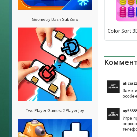
Geometry Dash SubZero
Коммент
alicia2
Замети
особен
Two Player Games: 2 Player Joy
ay5555
Игра п
персон
телефо