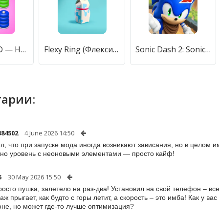
Color Sort 3D — Hoop Stack [МОД Unlocked] APK Android
Flexy Ring (Флекси ринг) [МОД Mega Pack] APK Android
Sonic Dash 2: Sonic Boom Run (Соник Дэш 2) [МОД Mega Pack] APK Android
арии:
384502
4 June 2026 14:50
л, что при запуске мода иногда возникают зависания, но в целом и
но уровень с неоновыми элементами — просто кайф!
5
30 May 2026 15:50
росто пушка, залетело на раз-два! Установил на свой телефон – все 
аж прыгает, как будто с горы летит, а скорость – это имба! Как у в
не, но может где-то лучше оптимизация?