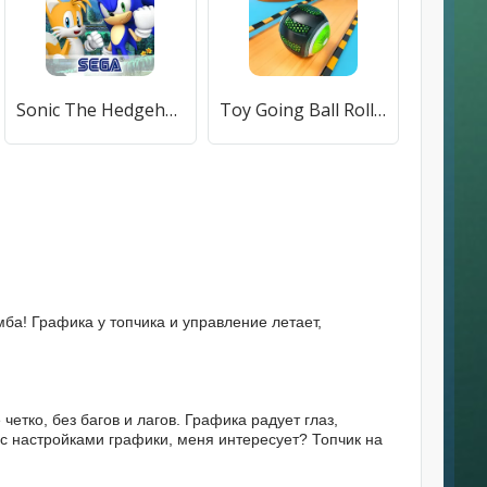
Sonic The Hedgehog 4 Ep. II [МОД Unlocked] APK Android
Toy Going Ball Roll [МОД Unlocked] APK Android
мба! Графика у топчика и управление летает,
четко, без багов и лагов. Графика радует глаз,
ас с настройками графики, меня интересует? Топчик на