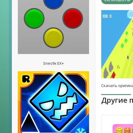
Snes9x EX+
Скачать оригина
Другие 