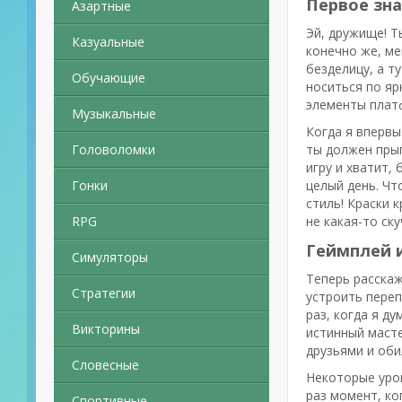
Первое зна
Азартные
Эй, дружище! 
Казуальные
конечно же, ме
безделицу, а т
Обучающие
носиться по яр
элементы плат
Музыкальные
Когда я впервы
Головоломки
ты должен прыг
игру и хватит, 
Гонки
целый день. Чт
стиль! Краски 
RPG
не какая-то ск
Геймплей и
Симуляторы
Теперь расскаж
Стратегии
устроить переп
раз, когда я д
Викторины
истинный масте
друзьями и оби
Словесные
Некоторые уров
раз момент, ко
Спортивные