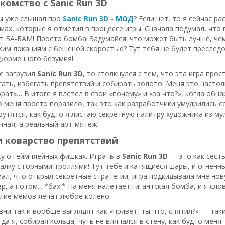
комство с Sanic Run 3D
Ты уже слышал про
Sanic Run 3D - МОД
? Если нет, то я сейчас р
мах, которые я отметил в процессе игры. Сначала подумал, что 
ут БА-БАМ! Просто бомба! Задумайся: что может быть лучше, че
ким локациям с бешеной скоростью? Тут тебя не будет преслед
форменного безумия!
е загрузил
Sanic Run 3D
, то столкнулся с тем, что эта игра про
ать, избегать препятствий и собирать золото! Меня это настол
брат»… В итоге я влетел в свои «почему» и «за что?», когда обна
о меня просто поразило, так это как разработчики умудрились 
крутятся, как будто я листаю секретную палитру художника из м
учная, а реальный арт-мятеж!
 коварство препятствий
у о геймплейных фишках. Играть в
Sanic Run 3D
— это как сесть
алку с горными троллями! Тут тебе и катящиеся шары, и огненн
умал, что открыл секретные стратегии, игра подкидывала мне но
р, а потом... *бах!* На меня налетает гигантская бомба, и я сло
лие мемов лечат любое колено.
ни так и вообще выглядят как «привет, ты что, спятил?» — так
гда я, собирая кольца, чуть не вляпался в стену, как будто меня