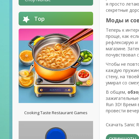
я просто летаю
секретные доро
Top
Моды и со
Теперь к интер
проще, как есл
рефлексирую и 
магазине. Зате
почувствовал с
Чтобы не повто
каждую пружину 
стену, на твое
умирал со смех
В общем,
обзо
зажигательные 
Run 3D! Время 
провести вечер
Cooking Taste Restaurant Games
Скачать Sanic 
СКРИНШОТЫ