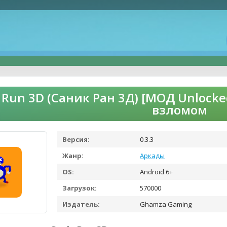
 Run 3D (Саник Ран 3Д) [МОД Unlocke
взломом
Версия:
0.3.3
Жанр:
Аркады
OS:
Android 6+
Загрузок:
570000
Издатель:
Ghamza Gaming