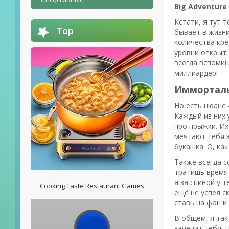
Big Adventure
Кстати, я тут 
Top
бывает в жизни
количества кре
уровни открыты
всегда вспомин
миллиардер!
Имморталь
Но есть нюанс 
Каждый из них 
про прыжки. Их
мечтают тебя з
букашка. О, ка
Также всегда с
тратишь время 
а за спиной у 
Cooking Taste Restaurant Games
ещё не успел с
ставь на фон и
В общем, я так
зацепит тебя. 