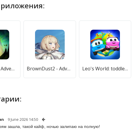
приложения:
Top Troops: Adventure RPG (Топ Трупс) [МОД Меню] APK Android
BrownDust2 - Adventure RPG (БраунДаст2) [МОД Unlocked] APK Android
Leo's World: toddler adventure [МОД Mega Pack] APK Android
арии:
an
9 June 2026 14:50
рям зашла, такой кайф, ночью залипаю на полную!