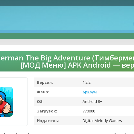
erman The Big Adventure (Тимберм
[МОД Меню] APK Android — ве
Версия:
1.2.2
Жанр:
Аркады
OS:
Android 8+
Загрузок:
770000
Издатель:
Digital Melody Games