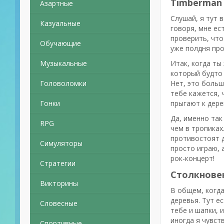
Timberman
Азартные
Слушай, я тут 
Казуальные
говоря, мне ес
проверить, что
Обучающие
уже полдня про
Музыкальные
Итак, когда ты
который будто 
Головоломки
Нет, это больш
тебе кажется, 
Гонки
прыгают к дере
Да, именно так
RPG
чем в тропиках
противостоят д
Симуляторы
просто играю, 
рок-концерт!
Стратегии
Столкнове
Викторины
В общем, когд
деревья. Тут е
Словесные
тебе и шапки, 
иногда я чувст
Спортивные