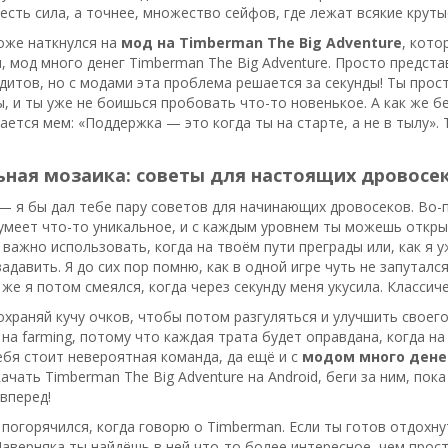
есть сила, а точнее, множество сейфов, где лежат всякие крут
тоже наткнулся на
мод на Timberman The Big Adventure
, кото
, мод много денег Timberman The Big Adventure. Просто предста
дитов, но с модами эта проблема решается за секунды! Ты просто
, и ты уже не боишься пробовать что-то новенькое. А как же б
ается мем: «Поддержка — это когда ты на старте, а не в тылу». 
ная мозаика: советы для настоящих дровосек
— я бы дал тебе пару советов для начинающих дровосеков. Во-
умеет что-то уникальное, и с каждым уровнем ты можешь откры
 важно использовать, когда на твоём пути преграды или, как я 
адавить. Я до сих пор помню, как в одной игре чуть не запуталс
к же я потом смеялся, когда через секунду меня укусила. Классич
охраняй кучу очков, чтобы потом разгуляться и улучшить своего
на farming, потому что каждая трата будет оправдана, когда н
тебя стоит невероятная команда, да ещё и с
модом много денег
качать Timberman The Big Adventure на Android, беги за ним, пок
 вперед!
 погорячился, когда говорю о Timberman. Если ты готов отдохнут
Наверняка ты найдёшь в ней что-то более интересное, чем прост