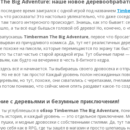
 The Big Adventure: наше новое деревообраб
в последнее время заигрался с одной игрой под названием
Timbe
ть что рассказать! Это настолько увлекательно, что даже сосе
 там такого интересного происходит. Знаешь, как это бывает: се
шло, а ты всё ещё бьёшься головой об дерево! Но, конечно, о «
 запускаешь
Timberman The Big Adventure
, первое что бросае
вырван из причудливого комикса. Да, тут нет реалистичных дер
е похоже на пиксели, которые перемещаются по экрану так быст
что ты стал частью старой аркадной игры. Тут обычные парни — 
вьям, как будто на вечеринке в честь 8-битного кедра.
 здесь всё и начинается. Ты выбираешь своего дровосека и отпр
. Но не всё так просто! Каждый уровень полон неожиданных пов
еревьям, но тут, похоже, они схватились с черепахами, пчела
а потом понимаю, что сейчас меня опять раздавит какое-то созд
ние с деревьями и безумные приключения!
а ты углубляешься в
обзор Timberman The Big Adventure
, пон
сть история, и каждый уровень — это отдельное приключение. Мо
и пушки, и модные дровосеки с собственными стилями. Да, тут т
вую себя как в RPG, где ты зашёл в магазин и просто шлепаешь н