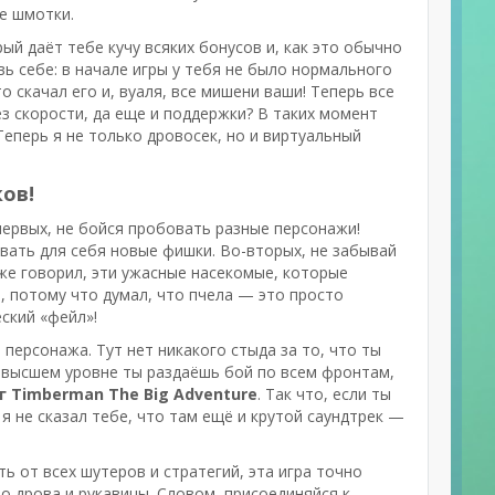
ые шмотки.
рый даёт тебе кучу всяких бонусов и, как это обычно
вь себе: в начале игры у тебя не было нормального
 скачал его и, вуаля, все мишени ваши! Теперь все
ез скорости, да еще и поддержки? В таких момент
Теперь я не только дровосек, но и виртуальный
ов!
первых, не бойся пробовать разные персонажи!
вать для себя новые фишки. Во-вторых, не забывай
уже говорил, эти ужасные насекомые, которые
я, потому что думал, что пчела — это просто
еский «фейл»!
 персонажа. Тут нет никакого стыда за то, что ты
а высшем уровне ты раздаёшь бой по всем фронтам,
 Timberman The Big Adventure
. Так что, если ты
а я не сказал тебе, что там ещё и крутой саундтрек —
ь от всех шутеров и стратегий, эта игра точно
о дрова и рукавицы. Словом, присоединяйся к