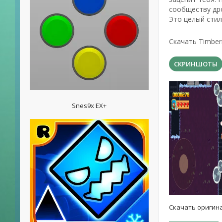
сообществу дро
Это целый стил
Скачать Timbe
СКРИНШОТЫ
Snes9x EX+
Скачать оригина