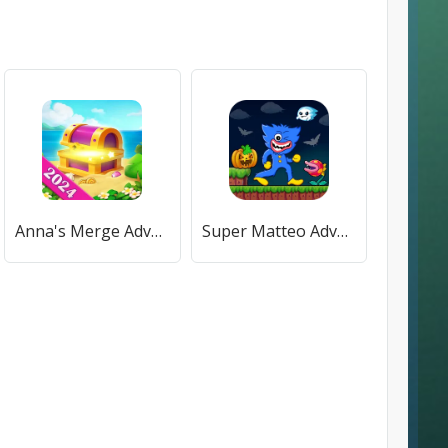
Anna's Merge Adventure [МОД Mega Pack] APK Android
Super Matteo Adventure (упер Маттео Приключение) [МОД Много денег] APK Android