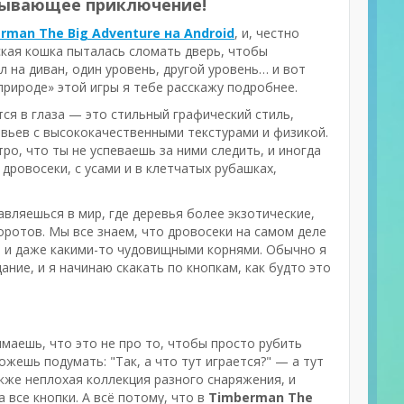
атывающее приключение!
rman The Big Adventure на Android
, и, честно
дская кошка пыталась сломать дверь, чтобы
л на диван, один уровень, другой уровень… и вот
природе» этой игры я тебе расскажу подробнее.
тся в глаза — это стильный графический стиль,
евьев с высококачественными текстурами и физикой.
ро, что ты не успеваешь за ними следить, и иногда
дровосеки, с усами и в клетчатых рубашках,
авляешься в мир, где деревья более экзотические,
оротов. Мы все знаем, что дровосеки на самом деле
ми и даже какими-то чудовищными корнями. Обычно я
ание, и я начинаю скакать по кнопкам, как будто это
имаешь, что это не про то, чтобы просто рубить
жешь подумать: "Так, а что тут играется?" — а тут
акже неплохая коллекция разного снаряжения, и
а все кнопки. А всё потому, что в
Timberman The