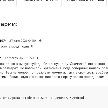
арии:
1974
27 June 2026 04:50
пустить мод? Годный!
h
12 March 2026 18:50
ровалился в жуткую зубодробительную игру. Сначала было весело – 
 в размерах. Но потом пришёл момент, когда соперники начали появ
но. Тем не менее, по-прежнему можно испытать свои силы в забав
симо бесит, когда кто-то хватает твою жертву прямо перед носом.
s.com
»
Аркады
» Hole.io [МОД Много денег] APK Android