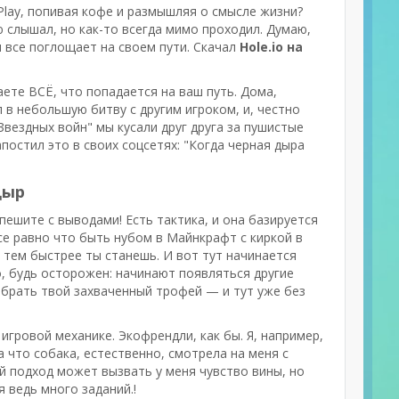
Play, попивая кофе и размышляя о смыслe жизни?
 слышал, но как-то всегда мимо проходил. Думаю,
я все поглощает на своем пути. Скачал
Hole.io на
ете ВСЁ, что попадается на ваш путь. Дома,
л в небольшую битву с другим игроком, и, честно
Звездных войн" мы кусали друг друга за пушистые
постил это в своих соцсетях: "Когда черная дыра
дыр
пешите с выводами! Есть тактика, и она базируется
все равно что быть нубом в Майнкрафт с киркой в
 тем быстрее ты станешь. И вот тут начинается
, будь осторожен: начинают появляться другие
забрать твой захваченный трофей — и тут уже без
игровой механике. Экофрендли, как бы. Я, например,
 что собака, естественно, смотрела на меня с
ой подход может вызвать у меня чувство вины, но
 ведь много заданий.!