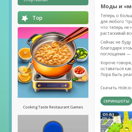
Моды и «мо
Теперь о боль
Top
для любого “г
что теперь не 
растаскивай вс
Сейчас не буду
благодаря этом
поглощения — 
Короче говоря,
оставаться как
Пора быть реал
Скачать Hole.i
СКРИНШОТЫ
Cooking Taste Restaurant Games