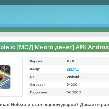
ole.io [МОД Много денег] APK Andro
Версия:
0.7.8
Жанр:
Аркады
OS:
Android 9+
Загрузок:
540000
Издатель:
VOODOO
ачал Hole.io и стал черной дырой? Давайте ра