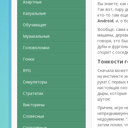
Азартные
Вы знаете, как
Так вот, пару 
Казуальные
кто-то там еще
Android
, и, о 
Обучающие
Вообще, сама и
машины, деревь
Музыкальные
говоря, это бы
дубы и фургоны
Головоломки
спорит с соседк
Гонки
Тонкости г
RPG
Сначала может 
на инстинкте х
Симуляторы
руке! С первых
настоящая охот
Стратегии
дыры, которые 
шуток!
Викторины
Причем, игре н
непреднамеренн
Словесные
недоумением: "
затем понял, ч
Спортивные