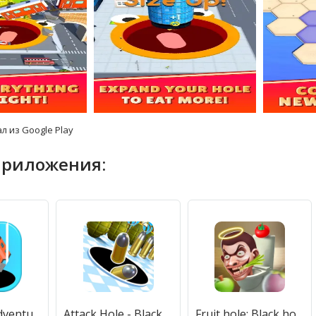
л из Google Play
приложения:
Black hole Adventure (Блэк хол Адвенчер) [МОД Бесконечные монеты] APK Android
Attack Hole - Black Hole Games (Аттак Холе) [МОД Бесконечные монеты] APK Android
Fruit hole: Black hole (Фрут хол) [МОД Premium] APK Android