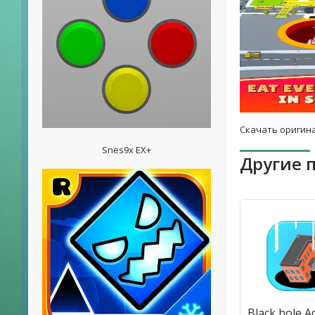
Скачать оригина
Snes9x EX+
Другие 