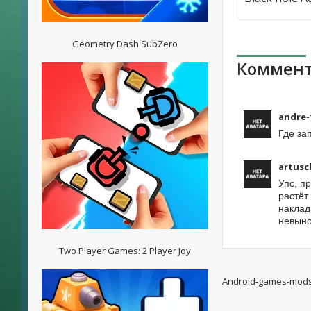
Geometry Dash SubZero
Коммент
andre-
Где за
artusc
Упс, п
растёт
наклад
невыно
Two Player Games: 2 Player Joy
Android-games-mod