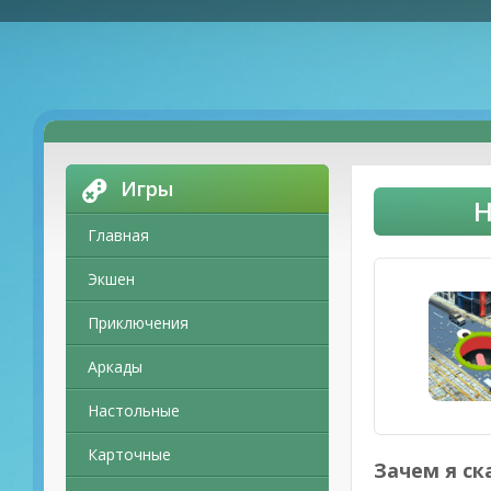
Игры
H
Главная
Экшен
Приключения
Аркады
Настольные
Карточные
Зачем я ск