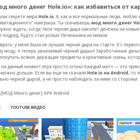
д много денег Hole.io»: как избавиться от к
шом секрете мира
Hole.io
. Я, как и все нормальные люди, любл
равитационного” наигрыша. Ты скачиваешь
мод много денег Hol
нужно ждать, когда твоя черная дыра накопит денежки на новые
е подряд, будто стал ролью Печенькина из мемов.
 врать: у меня была не лучшая черная дыра на старте. Я с первог
у моду, я теперь уважаемый черный дырыч! Заработанные день
покупать всякие держащие предметы и креативные скины, кото
 на данный момент игра просто огонь! Каждый матч — это прик
 можно дольше. Если вы еще не скачали
Hole.io на Android
, то 
ьно черной дырой, а не просто наблюдать за ними со стороны!
o [МОД Много денег] APK Android
YOUTUBE ВИДЕО