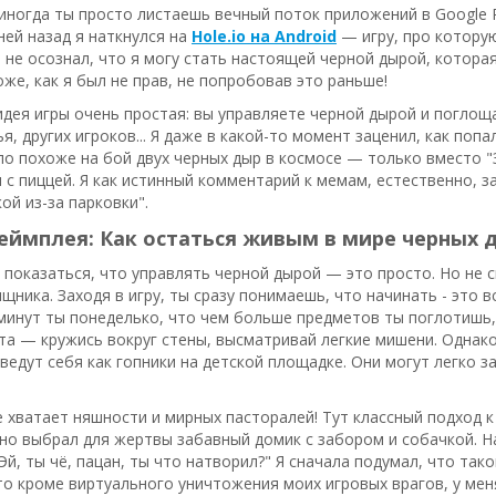
 иногда ты просто листаешь вечный поток приложений в Google 
дней назад я наткнулся на
Hole.io на Android
— игру, про которую
 не осознал, что я могу стать настоящей черной дырой, котора
боже, как я был не прав, не попробовав это раньше!
дея игры очень простая: вы управляете черной дырой и поглоща
я, других игроков... Я даже в какой-то момент заценил, как попа
ло похоже на бой двух черных дыр в космосе — только вместо "
 с пиццей. Я как истинный комментарий к мемам, естественно, за
ой из-за парковки".
еймплея: Как остаться живым в мире черных 
показаться, что управлять черной дырой — это просто. Но не с
ищника. Заходя в игру, ты сразу понимаешь, что начинать - это 
 минут ты понеделько, что чем больше предметов ты поглотишь,
а — кружись вокруг стены, высматривай легкие мишени. Однако
ведут себя как гопники на детской площадке. Они могут легко 
е хватает няшности и мирных пасторалей! Тут классный подход к 
о выбрал для жертвы забавный домик с забором и собачкой. На
Эй, ты чё, пацан, ты что натворил?" Я сначала подумал, что так
то кроме виртуального уничтожения моих игровых врагов, у меня