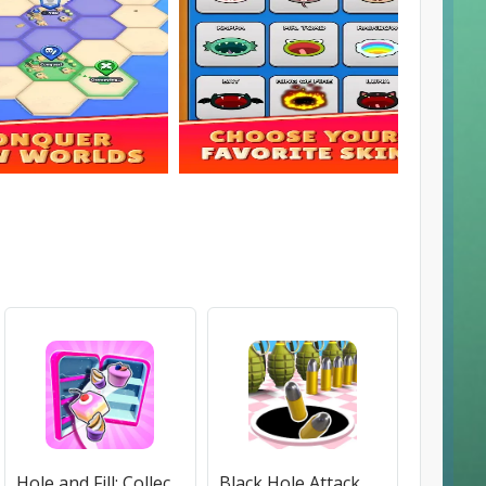
Hole and Fill: Collect Master! (Хол и Филл) [МОД Много денег] APK Android
Black Hole Attack Games [МОД Premium] APK Android