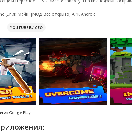
о ещё интересное — мы вместе заверту в наших подземных прик
ine (Эпик Майн) [МОД Все открыто] APK Android
YOUTUBE ВИДЕО
л из Google Play
приложения: