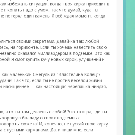
, как избежать ситуации, когда твоя кирка приходит в
ет: копать надо с умом, так что думай, куда ты
 не потерял один камень. Я всё ждал момент, когда
делиться своими секретами. Давай-ка так: любой
десь, на горизонте. Если ты хочешь навестить свою
 внезапно оказался миллиардером в подземке. Это как
ной! Я смог купить кучу новых кирок, улучшений и
 как маленький Смегуль из "Властелина Колец"?
удачи! Так что, если ты не против веселой жизни
азы насыщеннее — как настоящая черепашка-ниндзя,
аю, что ты там делаешь с собой! Это та игра, где ты
ь хорошую балладу о своих подземных
овороты сюжета! И, конечно, не пускай свою кирку
а с пустыми карманами. Да, и пиши мне, если