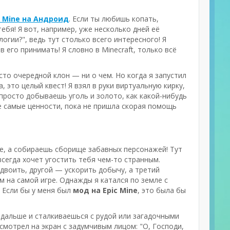
c Mine на Андроид
. Если ты любишь копать,
ебя! Я вот, например, уже несколько дней её
огии?", ведь тут столько всего интересного! Я
в его принимать! Я словно в Minecraft, только всё
осто очередной клон — ни о чем. Но когда я запустил
, это целый квест! Я взял в руки виртуальную кирку,
просто добываешь уголь и золото, как какой-нибудь
е самые ценности, пока не пришла скорая помощь
е, а собираешь сборище забавных персонажей! Тут
всегда хочет угостить тебя чем-то странным.
двоить, другой — ускорить добычу, а третий
м на самой игре. Однажды я катался по земле с
! Если бы у меня был
мод на Epic Mine
, это была бы
дальше и сталкиваешься с рудой или загадочными
смотрел на экран с задумчивым лицом: "О, Господи,