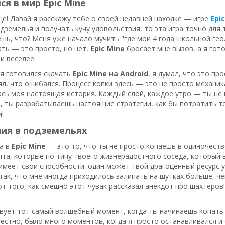
я в мир Epic Mine
е! Давай я расскажу тебе о своей недавней находке — игре
Epi
дземелья и получать кучу удовольствия, то эта игра точно для т
ешь, что? Меня уже начало мучить "где мои 4 года школьной геол
ать — это просто, но нет,
Epic Mine
бросает мне вызов, а я гото
и веселее.
 я готовился скачать
Epic Mine на Android
, я думал, что это пр
нял, что ошибался. Процесс копки здесь — это не просто механика
ась моя настоящая история. Каждый слой, каждое утро — ты не 
и, ты разрабатываешь настоящие стратегии, как бы потратить т
!
ия в подземельях
а в
Epic Mine
— это то, что ты не просто копаешь в одиночеств
ята, которые по типу твоего жизнерадостного соседа, который 
имеет свои способности: один может твой драгоценный ресурс у
ак, что мне иногда приходилось залипать на шутках больше, че
от того, как смешно этот чувак рассказал анекдот про шахтёров
вует тот самый волшебный момент, когда ты начинаешь копать 
естно, было много моментов, когда я просто останавливался и 