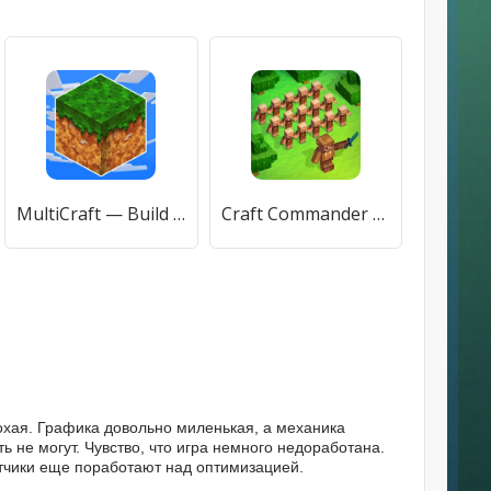
MultiCraft — Build and Mine! [МОД Много денег] APK Android
Craft Commander – Mine & Build (Крафт Коммандер) [МОД Premium] APK Android
лохая. Графика довольно миленькая, а механика
ь не могут. Чувство, что игра немного недоработана.
отчики еще поработают над оптимизацией.