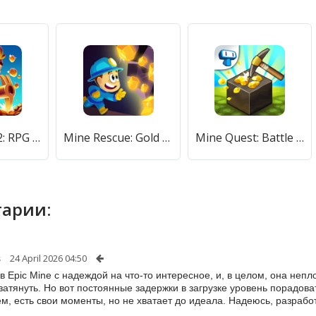
Mine Quest 2: RPG Mining Game (Мине Квест 2) [МОД Mega Pack] APK Android
Mine Rescue: Gold Mining Games (Майн Рескью) [МОД Mega Pack] APK Android
Mine Quest: Battle Dungeon RPG (Майн Квест) [МОД Mega Pack] APK Android
арии:
s
24 April 2026 04:50
в Epic Mine с надеждой на что-то интересное, и, в целом, она неп
затянуть. Но вот постоянные задержки в загрузке уровень порадоват
м, есть свои моменты, но не хватает до идеала. Надеюсь, разраб