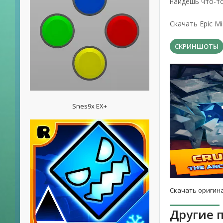
найдёшь что-т
Скачать Epic M
СКРИНШОТЫ
Snes9x EX+
Скачать оригина
Другие 