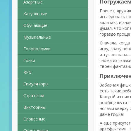
Погружаемс
Азартные
Привет, дружищ
Казуальные
исследовать по
залипаю, и зна
Обучающие
думал, что коп
гораздо проще 
Музыкальные
Сначала, когда
Головоломки
игру, сразу по
и тут же начал
Гонки
гнома из сказк
твоей фантазии
RPG
Приключен
Симуляторы
Забавная фишк
есть такие реб
Стратегии
Каждый из них 
вообще шутит т
Викторины
ногами кверху 
даже гифка!
Словесные
А ещё присутст
артефактами. Ч
Спортивные