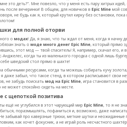
 мне это деть?". Мне повезло, что у меня есть пару хитрых идей
ень после вечеринки! В общем, для новичков в
Epic Mine
мой сов
оворя, не будь как я, который крутил кирку без остановки, пока
олотом!
шки для полной оторви
ного о
модах
! Да, я знаю, что ты ждал от меня, когда я начну 
обязан знать о
моде много денег Epic Mine
, который прямо з
ившись, этот мод — твой спаситель! Я, например, скачал его, и
с-Анджелес, когда ты из маленького городка с одной лишь бургер
себе шведский стол прямо в шахте!
за обычными ресурсами, когда ты можешь собирать кучу золота,
 я даже забыл, что такое стенд, в котором расписывают свои не
в, не забудь поискать
мод на Epic Mine
, игра становится в р
 не может спокойно сидеть на месте.
е с щепоткой позитива
ты ещё не углубился в этот чарующий мир
Epic Mine
, то я не зн
биться, поразмышлять, пофаниться и, возможно, даже написат
Не забывай про каверзные трюки, меткие шутки и неожиданные п
ловким, как хочет фокусник, а не играй роль несчастного шахтёр