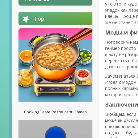
что это, и куда
упадок как пар
идёшь. Проще г
Top
же он станет з
Моды и фи
Поговорим нем
геймер просто 
шахту не разор
переехать в Ло
даже отстроил 
Зачем гнаться 
Играя с модом,
полных кармано
которая просто
Заключени
Cooking Taste Restaurant Games
В общем, если 
можешь рассла
приключениях. 
на дно — будь 