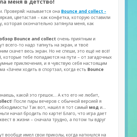
ла меня в детство!
ти. Проверяй: называется она
Bounce and collect -
я яркая, цветастая – как конфетка, которую оставили
ру, которая окончательно затянула меня, как
обзор Bounce and collect
очень приятным и
ут всего-то надо тапнуть на экран, и твоё
им скачет весь экран. Но не спеши, это ещё не всё!
й, которые тебе попадаются на пути – от загадочных
езумные приключения, и я чувствую себя настоящим
ма «Зачем ходить в спортзал, когда есть
Bounce
 знаешь, какой это грешок… А кто его не любит,
llect
! После пары вечеров с обычной версией я
еобходимость! Так вот, нашёл я тот самый
мод
и…
ьги начал бродить по карте! Благо, что игра дает
вест в жизни – сначала трудно, а потом ты вдруг
ут вообще имел свои приколы, когда наткнулся на