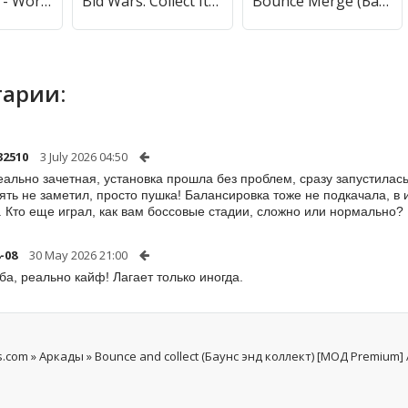
Word Collect - Word Games Fun (Ворд Коллект) [МОД Premium] APK Android
Bid Wars: Collect Items (Бид Варс 3) [МОД Много денег] APK Android
Bounce Merge (Баунс Мерж) [МОД Все открыто] APK Android
арии:
32510
3 July 2026 04:50
еально зачетная, установка прошла без проблем, сразу запустилась
ять не заметил, просто пушка! Балансировка тоже не подкачала, в 
. Кто еще играл, как вам боссовые стадии, сложно или нормально?
-08
30 May 2026 21:00
ба, реально кайф! Лагает только иногда.
s.com
»
Аркады
» Bounce and collect (Баунс энд коллект) [МОД Premium]