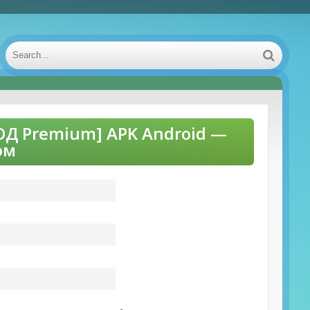
МОД Premium] APK Android —
ом