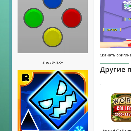
Скачать оригина
Snes9x EX+
Другие 