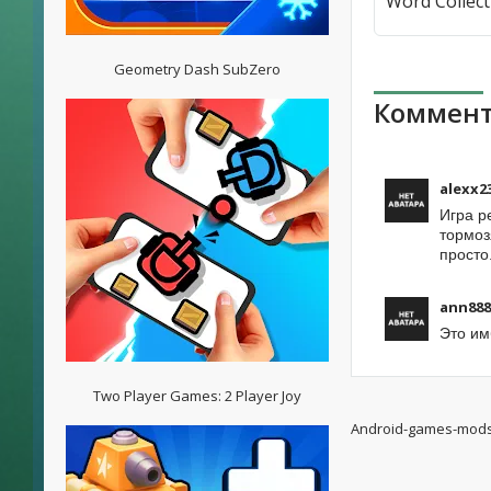
Geometry Dash SubZero
Коммент
alexx2
Игра р
тормоз
просто
ann888
Это им
Two Player Games: 2 Player Joy
Android-games-mod