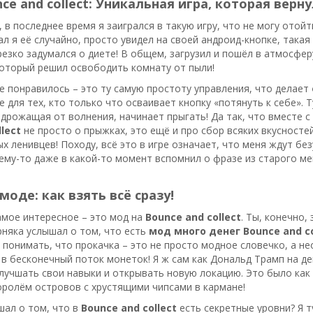
ce and collect: Уникальная игра, которая верну
, в последнее время я заигрался в такую игру, что не могу отой
чал я её случайно, просто увидел на своей андроид-кнопке, така
 резко задумался о диете! В общем, загрузил и пошёл в атмосфе
лесос Чيتي, который решил освободить комнату от пыли!
е понравилось – это ту самую простоту управления, что делает
 для тех, кто только что осваивает кнопку «потянуть к себе». Т
 дрожащая от волнения, начинает прыгать! Да так, что вместе с н
lect
не просто о прыжках, это ещё и про сбор всяких вкусносте
ых ленивцев! Походу, всё это в игре означает, что меня ждут б
ему-то даже в какой-то момент вспомнил о фразе из старого ме
моде: как взять всё сразу!
амое интересное – это мод на
Bounce and collect
. Ты, конечно,
рняка услышал о том, что есть
мод много денег Bounce and co
 понимать, что прокачка – это не просто модное словечко, а н
 в бесконечный поток монеток! Я ж сам как Дональд Трамп на ден
учшать свои навыки и открывать новую локацию. Это было как к
ролём островов с хрустящими чипсами в кармане!
шал о том, что в
Bounce and collect
есть секретные уровни? Я т