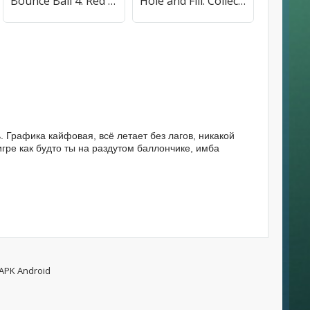
Bounce Ball 4: Red Season 4 (Рэд Баунс Болл 4) [МОД Меню] APK Android
Hole and Fill: Collect Master! (Хол и Филл) [МОД Много денег] APK Android
. Графика кайфовая, всё летает без лагов, никакой
игре как будто ты на раздутом баллончике, имба
 APK Android