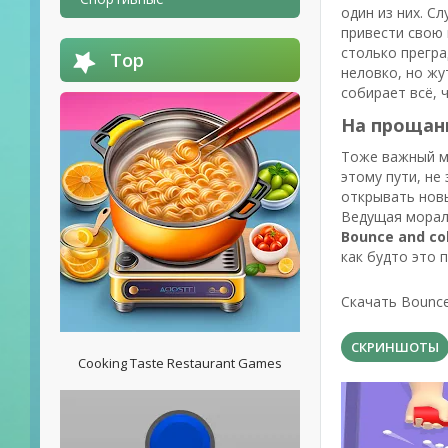
один из них. С
привести свою 
столько прегра
Top
неловко, но жу
собирает всё, 
На прощани
Тоже важный м
этому пути, не
открывать новы
Ведущая мораль
Bounce and col
как будто это 
Скачать Bounce
СКРИНШОТЫ
Cooking Taste Restaurant Games