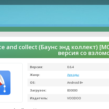
e and collect (Баунс энд коллект) [
версия со взлом
Версия:
0.6.4
Жанр:
Аркады
OS:
Android 8+
Загрузок:
830000
Издатель:
VOODOO