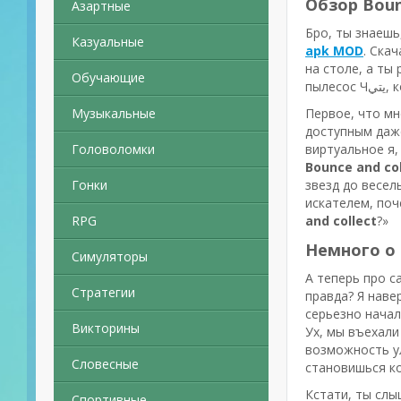
Обзор Boun
Азартные
Бро, ты знаешь
Казуальные
apk MOD
. Ска
на столе, а ты
Обучающие
пы
Музыкальные
Первое, что мн
доступным даже
Головоломки
виртуальное я,
Bounce and col
Гонки
звезд до весел
искателем, поч
RPG
and collect
?»
Немного о 
Симуляторы
А теперь про с
Стратегии
правда? Я наве
серьезно начал
Викторины
Ух, мы въехали
возможность ул
Словесные
становишься ко
Кстати, ты слы
Спортивные