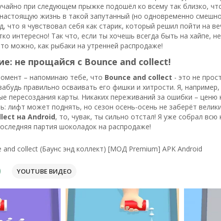
лучайно при следующем прыжке подошёл ко всему так близко, ч
настоящую жизнь в такой запутанный (но одновременно смешной
д, что я чувствовал себя как старик, который решил пойти на в
тко интересно! Так что, если ты хочешь всегда быть на хайпе, н
что можно, как рыбаки на утренней распродаже!
е: не прощайся с
Bounce and collect
!
омент – напоминаю тебе, что
Bounce and collect
- это не прос
 забудь правильно осваивать его фишки и хитрости. Я, например
е пересоздания карты. Никаких переживаний за ошибки – ценю 
: лифт может поднять, но сезон осень-осень не заберёт велики
lect на Android
, то, чувак, ты сильно отстал! Я уже собрал вс
последняя партия шоколадок на распродаже!
 and collect (Баунс энд коллект) [МОД Premium] APK Android
YOUTUBE ВИДЕО