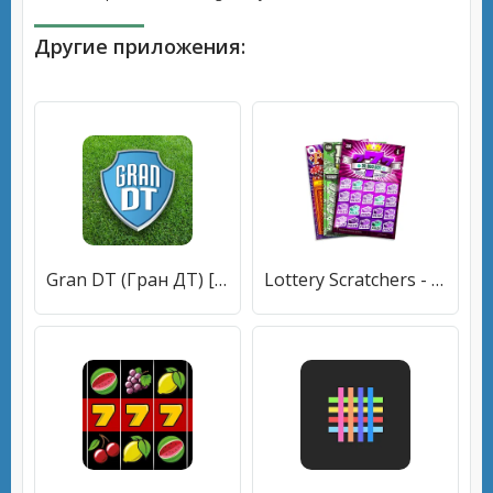
Другие приложения:
Gran DT (Гран ДТ) [МОД Много денег] APK Android
Lottery Scratchers - Winners [МОД Mega Pack] APK Android