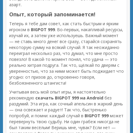
азарт.
Опыт, который запоминается!
Теперь я тебе дам совет, как стать быстрым и ярким
игроком в
BIGPOT 999
. Во-первых, накапливай ресурсы,
изучай их, а затем уже используешь. Важный момент
— не ставь много денег все сразу, старайся сохранять
некоторую сумму на всякий случай. Я так неожиданно
переиграл несколько раз, что думал, что мне просто
повезло! В какой-то момент понял, что удача — это
реально хитрая подруга. Так что, щёлкай по дверям с
уверенностью, что за ними может быть поджидает что
угодно: от призов до, откровенно говоря,
безбоязненного штангиста!
Учитывая весь мой опыт игры, я настоятельно
рекомендую
скачать BIGPOT 999 на Android
без
раздумий. Эта игра, как сочный апельсин в жаркий день
— она освежает и радует! Так что, быстренько
попробуй, и помни: каждый случай в
BIGPOT 999
может
перевернуть твою судьбу. Ни один грабеж никогда не
был таким весёлым! Веришь мне, чувак? Если нет —