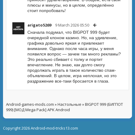
плюсы и минусы, но в целом, определённо
стоит попробовать!
arigato5269
9 March 2026 05:50
Сначала подумал, что BIGPOT 999 будет
очередной клоном казино. Но, на удивление,
графика довольно яркая и привлекает
внимание. Однако после часа игры, у меня
появился вопрос — зачем так много рекламы?
Это реально сбивает с толку и портит
впечатление. Не знаю, как долго смогу
продолжать играть в такое количество спам-
объявлений. В целом, игра неплохая, но это
раздражение все-таки бросается в глаза.
Android-games-mods.com
»
Настольные
» BIGPOT 999 (БИГПОТ
999) [МОД Mega Pack] APK Android
Copyright 2026 Android-mod-tricks13.com