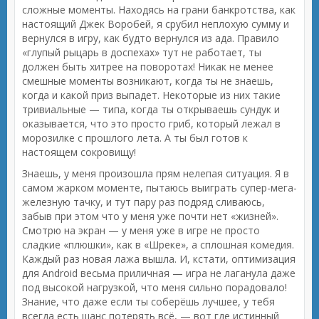
сложные моменты. Находясь на грани банкротства, как
настоящий Джек Воробей, я срубил неплохую сумму и
вернулся в игру, как будто вернулся из ада. Правило
«глупый рыцарь в доспехах» тут не работает, ты
должен быть хитрее на поворотах! Никак не менее
смешные моменты возникают, когда ты не знаешь,
когда и какой приз выпадет. Некоторые из них такие
тривиальные — типа, когда ты открываешь сундук и
оказывается, что это просто гриб, который лежал в
морозилке с прошлого лета. А ты был готов к
настоящем сокровищу!
Знаешь, у меня произошла прям нелепая ситуация. Я в
самом жарком моменте, пытаюсь выиграть супер-мега-
железную тачку, и тут пару раз подряд сливаюсь,
забыв при этом что у меня уже почти нет «жизней».
Смотрю на экран — у меня уже в игре не просто
сладкие «плюшки», как в «Шреке», а сплошная комедия.
Каждый раз новая лажа вышла. И, кстати, оптимизация
для Android весьма приличная — игра не лаганула даже
под высокой нагрузкой, что меня сильно порадовало!
Знание, что даже если ты соберёшь лучшее, у тебя
всегда есть шанс потерять всё, — вот где истинный