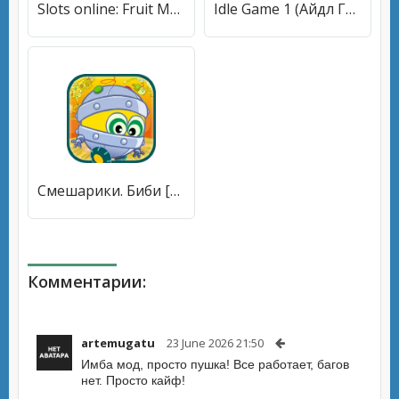
Slots online: Fruit Machines (Слоты онлайн) [МОД Unlocked] APK Android
Idle Game 1 (Айдл Гейм 1) [МОД Mega Pack] APK Android
Смешарики. Биби [МОД Бесконечные монеты] APK Android
Комментарии:
artemugatu
23 June 2026 21:50
Имба мод, просто пушка! Все работает, багов
нет. Просто кайф!