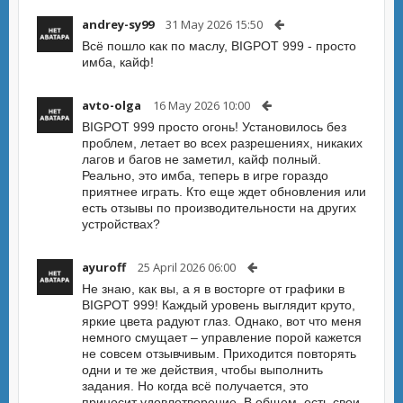
andrey-sy99
31 May 2026 15:50
Всё пошло как по маслу, BIGPOT 999 - просто
имба, кайф!
avto-olga
16 May 2026 10:00
BIGPOT 999 просто огонь! Установилось без
проблем, летает во всех разрешениях, никаких
лагов и багов не заметил, кайф полный.
Реально, это имба, теперь в игре гораздо
приятнее играть. Кто еще ждет обновления или
есть отзывы по производительности на других
устройствах?
ayuroff
25 April 2026 06:00
Не знаю, как вы, а я в восторге от графики в
BIGPOT 999! Каждый уровень выглядит круто,
яркие цвета радуют глаз. Однако, вот что меня
немного смущает – управление порой кажется
не совсем отзывчивым. Приходится повторять
одни и те же действия, чтобы выполнить
задания. Но когда всё получается, это
приносит удовлетворение. В общем, есть свои