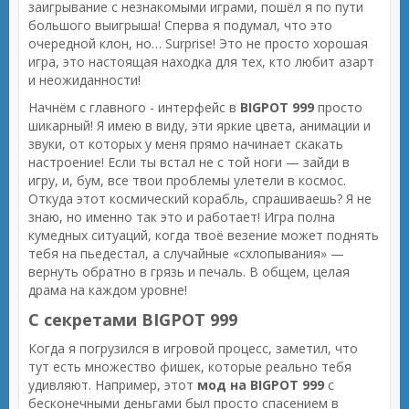
заигрывание с незнакомыми играми, пошёл я по пути
большого выигрыша! Сперва я подумал, что это
очередной клон, но… Surprise! Это не просто хорошая
игра, это настоящая находка для тех, кто любит азарт
и неожиданности!
Начнём с главного - интерфейс в
BIGPOT 999
просто
шикарный! Я имею в виду, эти яркие цвета, анимации и
звуки, от которых у меня прямо начинает скакать
настроение! Если ты встал не с той ноги — зайди в
игру, и, бум, все твои проблемы улетели в космос.
Откуда этот космический корабль, спрашиваешь? Я не
знаю, но именно так это и работает! Игра полна
кумедных ситуаций, когда твоё везение может поднять
тебя на пьедестал, а случайные «схлопывания» —
вернуть обратно в грязь и печаль. В общем, целая
драма на каждом уровне!
С секретами BIGPOT 999
Когда я погрузился в игровой процесс, заметил, что
тут есть множество фишек, которые реально тебя
удивляют. Например, этот
мод на BIGPOT 999
с
бесконечными деньгами был просто спасением в