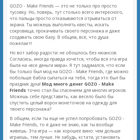
GOZO - Make Friends — это не только про просто
тусовку. Но, поверь, тут столько всего интересного,
что пальцы просто отказываются отрываться от
экрана. Ты можешь выполнять квесты, искать
сокровища, прокачивать своего персонажа и даже
создавать свою базу. В общем, всё, что душа
пожелает!
Но вот забор радости: не обошлось без нюансов.
Согласись, иногда правда хочется, чтобы вся эта игра
была на «все деньги мира». Я тут задумался, что если
бы только был мод на GOZO - Make Friends, где можно
побольше бабла сыпаться на тебя, тогда это был бы
праздник духа!
Мод много денег GOZO - Make
Friends
точно стал бы спасением для многих игроков.
Можешь себе представить, как весело было бы
спустить целый ворох монеточков на одежду для
твоего персонажа?
В общем, если ты еще не успел попробовать GOZO -
Make Friends, то я даже не знаю, как ты вообще
живешь. Эта игра — как хорошее вино: чем дольше
играешь, тем лучше. Не забудь, кстати, установить