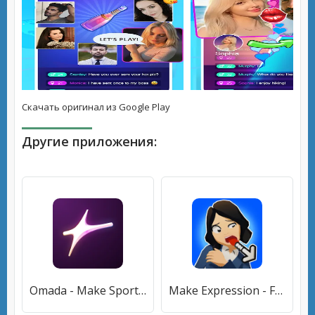
Скачать оригинал из Google Play
Другие приложения:
Omada - Make Sport Social (Омада) [МОД Premium] APK Android
Make Expression - Face puzzle (Мейк Экспрессион) [МОД Меню] APK Android