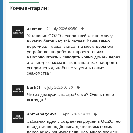
Комментарии:
axemen
21 July 2026 09:50
Установил GOZO - сделал всё как по маслу,
никаких багов нет, всё летает! Изначально
переживал, может лагает на моем древнем
устройстве, но работает просто топчик.
Кайфово играть и заводить новых друзей через
этот мод, чё сказать. Есть инфа, как настроить
уведомления, чтобы не упустить новые
знакомства?
bark01
6 July 2026 05:50
Что за движухи с настройками? Очень годно
выглядит!
apm-amigo952
5 April 2026 18:00
Забавная идея с созданием друзей в GOZO, но
иногда меня подбешивает, что поиск новых
персонажей занимает слишком много времени.