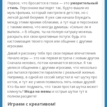
Первое, что бросается в глаза — это
уморительный
стиль
. Персонажи выглядят так, будто вышли из
мультфильма, который смотрели в детстве, но с
легкой долей безумия. Я уже сам начала блуждать
между этими яркими облаками, а тут еще и персонажи
с такими имена, что иногда думаешь: «Сильно ли я
выпила…» В общем, ты на полную катушку можешь
раскрыть все свои креативные потуги: будь это
кастомизация твоего героя или общение с другими
игроками.
Давай я расскажу тебе про свои первые впечатления.
Начало игры — это как первая встреча с новым другом.
Сначала неловко, потом начинается веселье. Я так
увлекся общением с другими игроками, что несколько
раз пытался провести параллели с реальной жизнью.
Например, в одной из сессий запустил в чат шутку про
котов, и тут же у меня появилось пять новых друзей!
Кто бы мог подумать, что такая простая шутка может
кликнуть?
Мода на мемы
и острые шутки тут в
полном расцвете!
Играем с креативом!