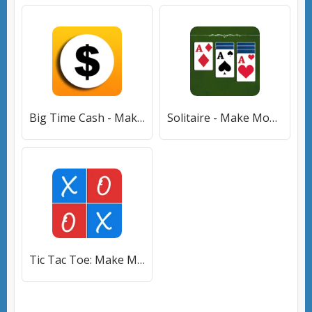
Big Time Cash - Make Money (Биг Тайм) [МОД Бесконечные монеты] APK Android
Solitaire - Make Money [МОД Premium] APK Android
Tic Tac Toe: Make Money Game (Тик так тое) [МОД Меню] APK Android