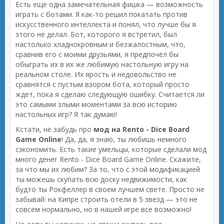
Есть еще одна замечательная фишка — возможность
играть с ботами. Я как-то решил покатать против
искусственного интеллекта и понял, что лучше бы я
этого не делал. Бот, которого я встретил, был
настолько хладнокровным и безжалостным, что,
сравнив его с моими друзьями, я предпочёл бы
обыграть их в их же любимую настольную игру на
реальном столе. Их ярость и недовольство не
сравнятся с пустым взором бота, который просто
ждет, пока я сделаю следующую ошибку. Считается ли
это самыми злыми моментами за всю историю
настольных игр? Я так думаю!
Кстати, не забудь про
мод на Rento - Dice Board
Game Online
! Да, да, я знаю, ты любишь немного
сэкономить. Есть такие умельцы, которые сделали мод
много денег Rento - Dice Board Game Online. Скажите,
за что мы их любим? За то, что с этой модификацией
ты можешь скупать всю доску недвижимости, как
будто ты Рокфеллер в своем лучшем свете. Просто не
забывай: на Кипре строить отели в 5 звезд — это не
совсем нормально, но в нашей игре все возможно!