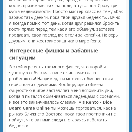
кости, приземляешься на поле, а тут… опа! Сразу три
куска недвижимости! Просто мастер-класс на тему «Как
заработать деньги, пока твои друзья беднеют». Лично
я всегда помню тот день, когда друг решился бросить
кости прямо перед тем как я его обманул, заставив
продавать свои последние отели за копейки. Не верь
друзьям, они жестокие хищники в мире Rento!
Интересные фишки и забавные
ситуации
В этой игре есть так много фишек, что порой я
чувствую себя в магазине с чипсами: глаза
разбегаются! Например, ты можешь обмениваться
свойствами с друзьями. Вообще, идея обмена
сущностью в игре заставляет меня вспомнить дни,
когда я пытался обмениваться леденцами с соседями,
и все это заканчивалось слезами. А в
Rento - Dice
Board Game Online
ты можешь торговаться, как на
рынках Ближнего Востока, пока твои противники не
поймут, что за ними следят, стараясь избежать
бедности.