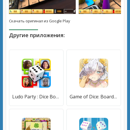
Скачать оригинал из Google Play
Другие приложения:
Ludo Party : Dice Board Game (Лудо Пати) [МОД Много денег] APK Android
Game of Dice: Board&Card&Anime (Гейм оф Дайс) [МОД Mega Pack] APK Android