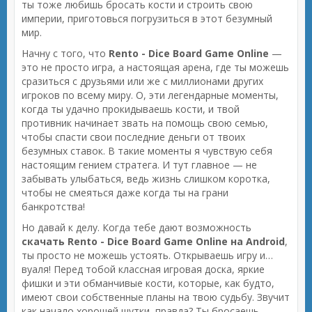
ты тоже любишь бросать кости и строить свою
империи, приготовься погрузиться в этот безумный
мир.
Начну с того, что
Rento - Dice Board Game Online
—
это не просто игра, а настоящая арена, где ты можешь
сразиться с друзьями или же с миллионами других
игроков по всему миру. О, эти легендарные моменты,
когда ты удачно прокидываешь кости, и твой
противник начинает звать на помощь свою семью,
чтобы спасти свои последние деньги от твоих
безумных ставок. В такие моменты я чувствую себя
настоящим гением стратега. И тут главное — не
забывать улыбаться, ведь жизнь слишком коротка,
чтобы не смеяться даже когда ты на грани
банкротства!
Но давай к делу. Когда тебе дают возможность
скачать Rento - Dice Board Game Online на Android
,
ты просто не можешь устоять. Открываешь игру и…
вуаля! Перед тобой классная игровая доска, яркие
фишки и эти обманчивые кости, которые, как будто,
имеют свои собственные планы на твою судьбу. Звучит
как начало хорошей шутки, правда? Ты бросаешь