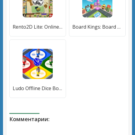
Rento2D Lite: Online dice game (Ренто2Д Лайт) [МОД Меню] APK Android
Board Kings: Board Dice Games (Боард Кингс) [МОД Бесконечные монеты] APK Android
Ludo Offline Dice Board Game [МОД Много денег] APK Android
Комментарии: