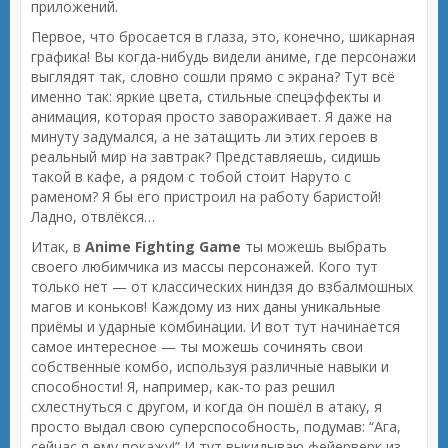
приложений.
Первое, что бросается в глаза, это, конечно, шикарная
графика! Вы когда-нибудь видели аниме, где персонажи
выглядят так, словно сошли прямо с экрана? Тут всё
именно так: яркие цвета, стильные спецэффекты и
анимация, которая просто завораживает. Я даже на
минуту задумался, а не затащить ли этих героев в
реальный мир на завтрак? Представляешь, сидишь
такой в кафе, а рядом с тобой стоит Наруто с
раменом? Я бы его пристроил на работу баристой!
Ладно, отвлёкся…
Итак, в
Anime Fighting Game
ты можешь выбрать
своего любимчика из массы персонажей. Кого тут
только нет — от классических ниндзя до взбалмошных
магов и коньков! Каждому из них даны уникальные
приёмы и ударные комбинации. И вот тут начинается
самое интересное — ты можешь сочинять свои
собственные комбо, используя различные навыки и
способности! Я, например, как-то раз решил
схлестнуться с другом, и когда он пошёл в атаку, я
просто выдал свою суперспособность, подумав: “Ага,
сейчас я ему покажу!” И тут выкидываю фейерверк из