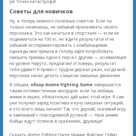
уж точно катастрофа!
Советы для новичков
Ну, а теперь немного полезных советов. Если ты
только начинаешь, не забывай прокачивать своего
персонажа. Это как качаться в спортзале — если не
подниматься на 100 кг, не ждите результата! И не
забывай экспериментировать с комбинациями:
однажды мне пришла в голову идея попробовать
смешать приемы одного перса с другим — ассимиляция
на уровне Наруто, предлагаю! И поверь, результат
тебя удивит! Я прямо с трудом держал ржач, когда мой
персонаж начал делать слишком смешные движения.
В общем,
обзор Anime Fighting Game
завершается
таким оптимистичным аккордом: если ты любишь
аниме и экшен, обязательно дай шанс этой игре. Я сам
уже получил заряд позитива и кучу смешных ситуаций,
и это всего лишь начало! Так что дерзай, скачивай игру
и завязывай с повседневной рутиной — твои аниме
бойцы ждут! Успехов в сражениях, дружище!
Скачать Anime Fighting Game (Аниме Файтинг Гейм)