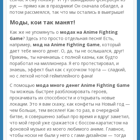
рук — прямо как в праздники! Он сначала обалдел, а
потом рассмеялся, так что мы остались в выигрыше!
Моды, кои так манят!
Как же не упомянуть о
модах на Anime Fighting
Game
? Здесь это просто отдельная песня! Есть,
например,
мод на Anime Fighting Game
, который
дает тебе много денег. О, да, ты не ослышался, друг!
Прикинь, ты начинаешь с полной казны, как будто
поработал на миллионера. Я его протестировал, и
знаешь, эффект был как с кусочком торта — сладкий,
но с легкой нотой геймплейного фана!
С помощью
мода много денег Anime Fighting Game
ты можешь быстрее разблокировать героев,
прокачивать их способности и открывать новые
локации. Это я вам скажу, как конфеты на Новый год —
чем больше, тем веселее! Как-то раз, в очередной
битве, я совершенно забыл про время и вдруг заметил,
что мой герой уже сражается с боссом-каратистом на
фоновой музыке из моего любимого аниме. Главное,
чтобы носки не были у него с гами-дизайном — тогда