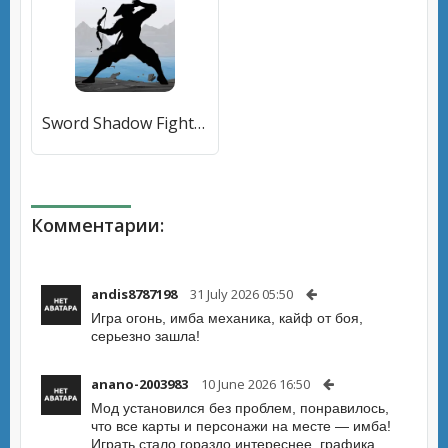
Sword Shadow Fighting Game 3D [МОД Unlocked] APK Android
Комментарии:
andis8787198
31 July 2026 05:50
Игра огонь, имба механика, кайф от боя,
серьезно зашла!
anano-2003983
10 June 2026 16:50
Мод установился без проблем, понравилось,
что все карты и персонажи на месте — имба!
Играть стало гораздо интереснее, графика