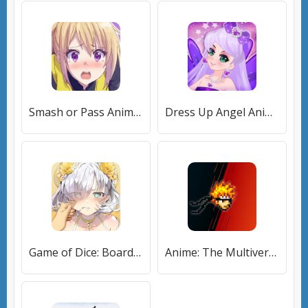
Smash or Pass Anime Game [МОД Меню] APK Android
Dress Up Angel Anime Girl Game [МОД Все открыто] APK Android
Game of Dice: Board&Card&Anime (Гейм оф Дайс) [МОД Mega Pack] APK Android
Anime: The Multiverse War (Аниме) [МОД Много денег] APK Android