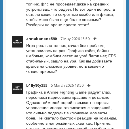
топчик, фпс не проседает даже на средних
устройствах, что радует. Но вот один вопрос: а
есть ли какие-то секретные комбо или фишки,
чтобы мясо было еще более эпичным?
Разборки на арене просто летят!
annabanana590
7 May 2026 15:50
Игра реально топчик, качал без проблем,
установилось на раз. Графика кайф, бойцы
имбовые, комбики летят на ура! Лагов нет, FPS
стабильный, зашло на ура. Как вы добиваете
врагов на сложном уровне, есть какие-то
четкие приемы?
b1lly80y355
5 March 2026 18:50
Графика в Anime Fighting Game радует глаз,
персонажи нарисованы красиво и детально.
Однако геймплей порой вызывает вопросы –
управление иногда откликается с задержкой,
что сильно подводит в ключевые моменты
боёв. Не хватало быстрой реакции на команды,
особенно в напряжённых схватках. Приятно,
что есть множество персонажей на выбор, это