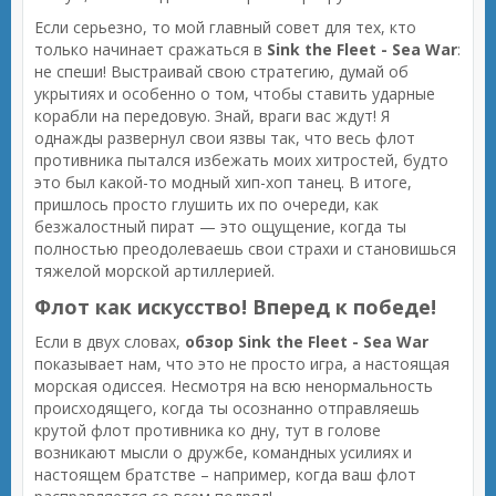
Если серьезно, то мой главный совет для тех, кто
только начинает сражаться в
Sink the Fleet - Sea War
:
не спеши! Выстраивай свою стратегию, думай об
укрытиях и особенно о том, чтобы ставить ударные
корабли на передовую. Знай, враги вас ждут! Я
однажды развернул свои язвы так, что весь флот
противника пытался избежать моих хитростей, будто
это был какой-то модный хип-хоп танец. В итоге,
пришлось просто глушить их по очереди, как
безжалостный пират — это ощущение, когда ты
полностью преодолеваешь свои страхи и становишься
тяжелой морской артиллерией.
Флот как искусство! Вперед к победе!
Если в двух словах,
обзор Sink the Fleet - Sea War
показывает нам, что это не просто игра, а настоящая
морская одиссея. Несмотря на всю ненормальность
происходящего, когда ты осознанно отправляешь
крутой флот противника ко дну, тут в голове
возникают мысли о дружбе, командных усилиях и
настоящем братстве – например, когда ваш флот