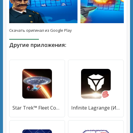
Скачать оригинал из Google Play
Другие приложения:
Star Trek™ Fleet Command (Стар Трек Флот Комманд) [МОД Mega Pack] APK Android
Infinite Lagrange (Инфинит Лагранж) [МОД Бесконечные монеты] APK Android