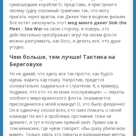
сумасшедшие корабли! О, представь, я пристроил к
своему судну огромный трамплин так, что могу
прыгать через врагов, как Джеки Чан в водном фильме.
Все хотят заполучить этот
мод много денег Sink the
Fleet - Sea War
на свою сторону, и поверь, это
действительно преображает игру! На своем флоте
можно разгуливать, как босс, и делать все, что душе
угодно.
Чем больше, тем лучше! Тактика на
Береговухе
Но не думай, что здесь все так просто, как будто
идешь жарить картошку. Напротив, придется
основательно задуматься о стратегии. Я, к примеру,
подумал, что кто-то из моих «сослуживцев» — пираты
злобного мира вражеского флота, оказывается,
присоединился к моей команде! О, это было феерично!
Он в одиночку сносил всех, кто смел плакать о своей
команде! Но вот и проблема: противник тоже не
дремлет, и тут я получаю прямой залп. Прямо как в
том мемасике, где чувак говорит: «Вы сразу убили мою
маму!», только здесь это пираты и разрушенные мечты.