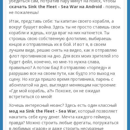
убедиться сам, потратив пару минут на поиск, чтобы
скачать Sink the Fleet - Sea War на Android
- поверь,
не пожалеешь!
Итак, представь себе: ты капитан своего корабля, а
вокруг бушует война. Здесь ты не просто ставишь свои
корабли и ждешь, когда враг на них наткнется. Ты
строишь свою собственную флотилию, выбираешь
юнцов и отправляешь их в бой. И вот я, в своем
лучшем виде, решаю снять на видео, как я отправляю
флот противников на дно. Для всех моих зрителей это
будет фейл, конечно, но мне-то нужна слава,
правильно? А потом бац! Я отправляю «торпеду» и
разрушаю все на своем пути, как будто это выход на
сцену. Но когда пришло время противника, парень с
абонплатой на дно, выглядел меняющим настроение:
«Где мой корабль, а?!» Похоже, он не ожидал
встретиться со мной!
Хочешь интересный нюанс? Здесь есть один классный
мод на Sink the Fleet - Sea War
, который позволяет
накатить себе кучу денег. Мечта каждого геймера,
правда? Можно строить любые фрегаты, погружаться
в любимых «гадов» и даже строить несуразные