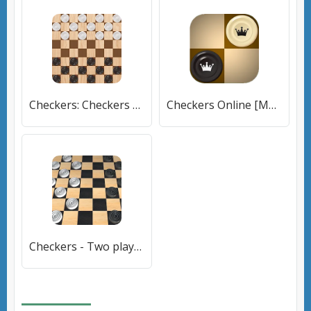
Checkers: Checkers Online- Dam [МОД Unlocked] APK Android
Checkers Online [МОД Меню] APK Android
Checkers - Two player [МОД Все открыто] APK Android