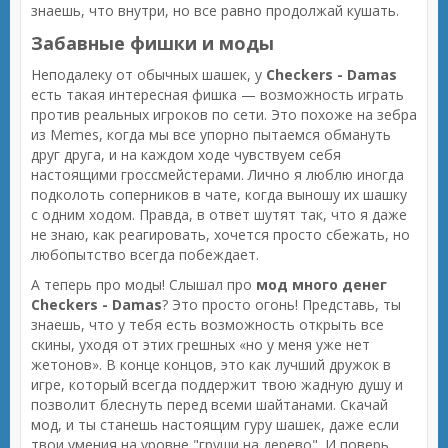
знаешь, что внутри, но все равно продолжай кушать.
Забавные фишки и моды
Неподалеку от обычных шашек, у
Checkers - Damas
есть такая интересная фишка — возможность играть
против реальных игроков по сети. Это похоже на зебра
из Memes, когда мы все упорно пытаемся обмануть
друг друга, и на каждом ходе чувствуем себя
настоящими гроссмейстерами. Лично я люблю иногда
подколоть соперников в чате, когда выношу их шашку
с одним ходом. Правда, в ответ шутят так, что я даже
не знаю, как реагировать, хочется просто сбежать, но
любопытство всегда побеждает.
А теперь про моды! Слышал про
мод много денег
Checkers - Damas
? Это просто огонь! Представь, ты
знаешь, что у тебя есть возможность открыть все
скины, уходя от этих грешных «но у меня уже нет
жетонов». В конце концов, это как лучший дружок в
игре, который всегда поддержит твою жадную душу и
позволит блеснуть перед всеми шайтанами. Скачай
мод, и ты станешь настоящим гуру шашек, даже если
твои умения на уровне "груши на дерево". И поверь,