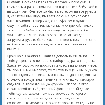
Сначала я скачал
Checkers - Damas
, и пока у меня
грузилась игра, я вспомнил, как в детстве с бабушкой в
шашки играл. Она всегда была мастером на все руки, и
я, как истинный внук, пытался ее обмануть за счет
хитрых уловок. Теперь же, с телефоном в руках, я
ощутил себя вновь тем маленьким хитрюгой, только
теперь без бабушкиного взгляда, который мог бы
убить меня одной только бровью. Итак, когда я
загрузил игру, это было как вновь вернуться в детство,
но без всех тех пряников, что она мне давала за
выигрыш.
Графика в
Checkers - Damas
довольно стильная, и я
тебя уверяю, это не просто набор квадратов на доске.
Здесь аутофокус на простоту и красивый дизайн, и если
ты любишь минимализм, то ты точно оценишь. Музыка
— это отдельная тема. Ты знаешь, когда ты сидишь за
столом, а вокруг такая тишина, что слышно, как муха
садится на твою любимую кружку? Так вот, в игре
стоит такой легкий джазовый фон, который делает
тебя крутым шахматным мастером, за которого
готовы залезть в мозг даже все гении, как в
современных мемасах. Это как сосиска в тесте, ты не