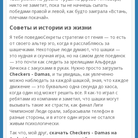
никто не заметит, пока ты не начнешь сыпать
победами правой и левой, как будто заиграла «Встань,
плечами покачай».
Советы и истории из жизни
Я тебе поведаюСекреты стратегии от гения — то есть
от своего альтер эго, когда я расслабляюсь за
шашечками. Некоторые люди думают, что шашки —
это нудная и скучная игра, но на самом деле поединок
— это почти как следить за зрелищами Альфреда
Хичкока с закусками в руках. Нужно просто загрузить
Checkers - Damas
, и ты увидишь, как увлеченно
можно наблюдать за каждой шашкой, зная, что каждое
движение — это буквально одна секунда до хаоса,
когда один ход может решить все. Я как-то играл с
ребятами из компании и заметил, что шашки могут
вызывать такие же страсти, как финал Лиги
Чемпионов! Люди орали, забрасывали телефон в
разные стороны, и в итоге один игрок не остался
живым психологически.
Так что, мой друг,
скачать Checkers - Damas на