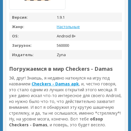
Версия:
1.9.1
Жанр:
Настольные
OS:
Android 8+
Загрузок:
560000
Издатель:
Zyna
Погружаемся в мир Checkers - Damas
Эй, друг! Знаешь, я недавно наткнулся на игру под
названием
Checkers - Damas apk
, и, честно говоря,
это стало одним из лучших открытий этого месяца. Я
уже давно искал что-то интересное для своего Android,
но нужно было что-то, что действительно захватит
внимание. И вот я обнаружил эту крутую шашечную
стрелялку, и да, ты не ослышался, именно *стрелялку*!
Ну, на уровне мозга, конечно. Вот тебе
обзор
Checkers - Damas
, и поверь, это будет весело.