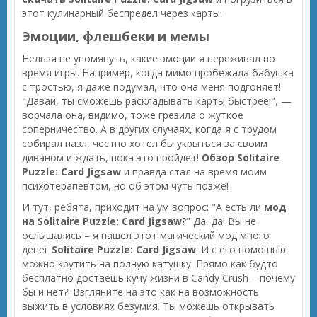
этот кулинарный беспредел через карты.
Эмоции, флешбеки и мемы
Нельзя не упомянуть, какие эмоции я переживал во
время игры. Например, когда мимо пробежала бабушка
с тростью, я даже подумал, что она меня подгоняет!
"Давай, ты сможешь раскладывать карты быстрее!", —
ворчала она, видимо, тоже грезила о жуткое
соперничество. А в других случаях, когда я с трудом
собирал пазл, честно хотел бы укрыться за своим
диваном и ждать, пока это пройдет!
Обзор Solitaire
Puzzle: Card Jigsaw
и правда стал на время моим
психотерапевтом, но об этом чуть позже!
И тут, ребята, приходит на ум вопрос: "А есть ли
мод
на Solitaire Puzzle: Card Jigsaw
?" Да, да! Вы не
ослышались – я нашел этот магический мод много
денег
Solitaire Puzzle: Card Jigsaw
. И с его помощью
можно крутить на полную катушку. Прямо как будто
бесплатно достаешь кучу жизни в Candy Crush – почему
бы и нет?! Взгляните на это как на возможность
выжить в условиях безумия. Ты можешь открывать