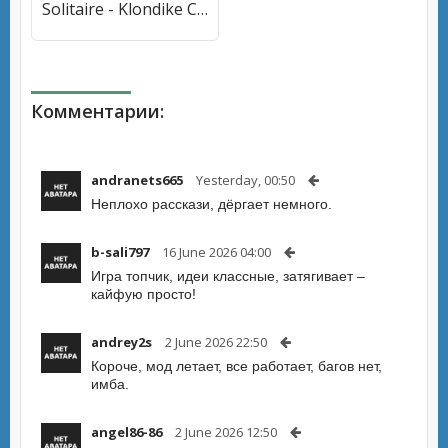
Solitaire - Klondike Card Game (Солитер) [МОД Бесконечные монеты] APK Android
Комментарии:
andranets665
Yesterday, 00:50
Неплохо расскази, дёргает немного.
b-sali797
16 June 2026 04:00
Игра топчик, идеи классные, затягивает –
кайфую просто!
andrey2s
2 June 2026 22:50
Короче, мод летает, все работает, багов нет,
имба.
angel86-86
2 June 2026 12:50