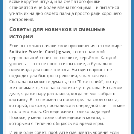
всякие крутые штуки, и за счет этого фишки
становятся ещё более впечатляющими – и пытаться
угнать их на дно своего пальца просто ради хорошего
настроения.
Советы для новичков и смешные
истории
Если вы только начали свои приключения в этом мире
Solitaire Puzzle: Card Jigsaw
, то вот вам мой
персональный совет: не спешите, серьёзно. Каждый
уровень — это не просто испытание, а буквально
олимпиада для вашего мозга. Ни один вариант не
подходит для быстрого решения, я вам клянусь.
Сначала вы можете думать, что "Я же гений!", но тут
же понимаете, что ваша логика чуть устала. На самом
деле, я даже пару раз злился, когда не мог собрать
картинку. В тот момент я посмотрел на своего кота,
который, похоже, провалился в очередной сон — и мне
стало его жаль. Он ведь живет только ради еды!
Похоже, у меня тихие собеседники в мозгах, с
которыми я типично общаюсь во время игры.
И еще один совет: пробуйте смешивать уровни! Если