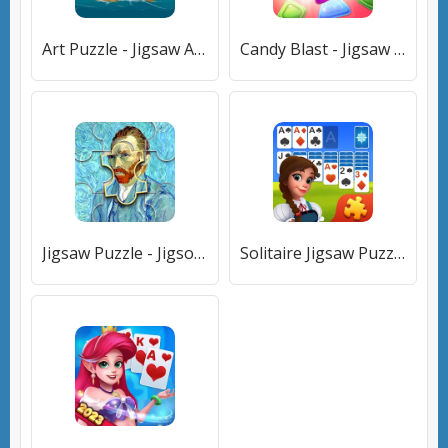
Art Puzzle - Jigsaw Art Games (Арт Пазл) [МОД Все открыто] APK Android
Candy Blast - Jigsaw Puzzle (Кенди Бласт) [МОД Premium] APK Android
Jigsaw Puzzle - Jigsort Master (Джигсорт Пазл) [МОД Меню] APK Android
Solitaire Jigsaw Puzzle (Солитер Пазл) [МОД Все открыто] APK Android