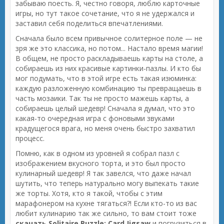
забываю поесть. Я, честно говоря, люблю карточные
игры, но тут такое сочетание, что я не удержался и
заставил себя поделиться впечатлениями.
Сначала было всем привычное солитерное поле — не
зря же это классика, но потом... Настало время магии!
В общем, не просто раскладываешь карты на столе, а
собираешь из них красивые картинки-пазлы. И кто бы
мог подумать, что в этой игре есть такая изюминка:
каждую разложенную комбинацию ты превращаешь в
часть мозаики. Так ты не просто мажешь карты, а
собираешь целый шедевр! Сначала я думал, что это
какая-то очередная игра с фоновыми звуками
крадущегося врага, но меня очень быстро захватил
процесс.
Помню, как в одном из уровней я собрал пазл с
изображением вкусного торта, и это был просто
кулинарный шедевр! Я так завелся, что даже начал
шутить, что теперь натурально могу выпекать такие
же торты. Хотя, кто я такой, чтобы с этим
марафонером на кухне тягаться?! Если кто-то из вас
любит кулинарию так же сильно, то вам стоит тоже
скачать Solitaire Puzzle: Card Jigsaw
и погрузиться в