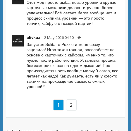
Этот мод просто имба, новые уровни и крутые
карточные механики делают игру еще более
увлекательно! Всё летает, багов вообще нет, и
процесс скипинга уровней — это просто
топчик, кайфую от каждой партии!
alivkaa
8 May 2026 04:50
Запустил Solitaire Puzzle и меня сразу
зацепило! Игра такая годная, расслабляет на
основе о карточках с кайфом, именно то, что
нужно после рабочего дня. Установка прошла
без заморочек, все на одном дыхании! Про
производительность вообще молчу,0 лагов, все
летает как надо! Как думаете, есть ли у кого-то
тактики на прохождение самых сложных
уровней?
1
2