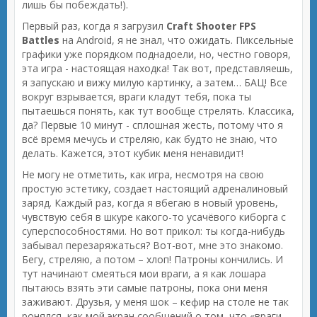
лишь бы побеждать!).
Первый раз, когда я загрузил
Craft Shooter FPS
Battles
на Android, я не знал, что ожидать. Пиксельные
графики уже порядком поднадоели, но, честно говоря,
эта игра - настоящая находка! Так вот, представляешь,
я запускаю и вижу милую картинку, а затем… БАЦ! Все
вокруг взрывается, враги кладут тебя, пока ты
пытаешься понять, как тут вообще стрелять. Классика,
да? Первые 10 минут - сплошная жесть, потому что я
всё время мечусь и стреляю, как будто не знаю, что
делать. Кажется, этот кубик меня ненавидит!
Не могу не отметить, как игра, несмотря на свою
простую эстетику, создает настоящий адреналиновый
заряд. Каждый раз, когда я вбегаю в новый уровень,
чувствую себя в шкуре какого-то усачёвого киборга с
суперспособностями. Но вот прикол: ты когда-нибудь
забывал перезаряжаться? Вот-вот, мне это знакомо.
Бегу, стреляю, а потом – хлоп! Патроны кончились. И
тут начинают смеяться мои враги, а я как лошара
пытаюсь взять эти самые патроны, пока они меня
заживают. Друзья, у меня шок – кефир на столе не так
ронялся, как мой экран сообщений о том, что «враги