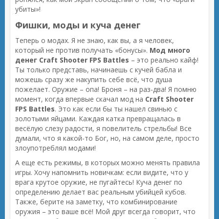
убиты»!
Фишки, моды и куча денег
Теперь о модах. Я не знаю, как вы, а я человек,
который не против получать «бонусы».
Мод много
денег Craft Shooter FPS Battles
– это реально кайф!
Ты только представь, начинаешь с кучей бабла и
можешь сразу же накупить себе всё, что душа
пожелает. Оружие – опа! Броня – на раз-два! Я помню
момент, когда впервые скачал мод на
Craft Shooter
FPS Battles
. Это как если бы ты нашел свинью с
золотыми яйцами. Каждая катка превращалась в
весёлую слезу радости, я повелитель стрельбы! Все
думали, что я какой-то Бог, но, на самом деле, просто
злоупотреблял модами!
А еще есть режимы, в которых можно менять правила
игры. Хочу напомнить новичкам: если видите, что у
врага крутое оружие, не пугайтесь! Куча денег по
определению делает вас реальным убийцей кубов.
Также, берите на заметку, что комбинирование
оружия – это ваше всё! Мой друг всегда говорит, что