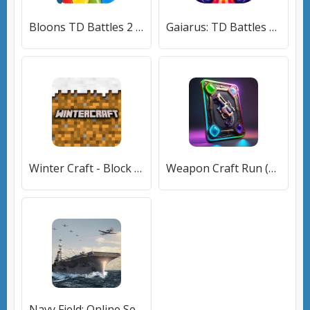
Bloons TD Battles 2 (Блунс ТД Батлс 2) [МОД Бесконечные монеты] APK Android
Gaiarus: TD Battles & Heroes [МОД Premium] APK Android
Winter Craft - Block Craft (Винтер Крафт) [МОД Бесконечные монеты] APK Android
Weapon Craft Run (Уипон Крафт Ран) [МОД Бесконечные монеты] APK Android
Navy Field: Online Sea Battles (НеиФилд) [МОД Много денег] APK Android