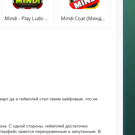
Mindi - Play Ludo & More Games (Минди) [МОД Premium] APK Android
Mindi Coat (Минди Коут) [МОД Бесконечные монеты] APK Android
 карт да и геймплей стал таким кайфовым, что не
ярна. С одной стороны, геймплей достаточно
интерфейс кажется перегруженным и запутанным. В