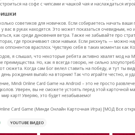
строиться на софе с чипсами и чашкой чая и наслаждаться игро
фишки
колько советиков для новичков. Если собираетесь начать ваши 
 у вас в руках находятся. Это может показаться очевидным, но и
ться, как среди дуновения ветра. Также не забывайте про страт
торах, где прокачивают свои навыки. Если рискнуть — можно н
х оппонентов врасплох. Чувствую себя в таких моментах как К
одов, я слышал, что некоторые ребята активно хвалят мод на Mi
е преимущества. Но, как я всегда говорю, не сильно злоупотр
т сюжета. Когда сам Бог велел ставить на победу, и тут ты ви
о день рождения выпalo на вторник! Так что играйте честно, и 
ение, Mindi Online Card Game на Android – это не просто развле
колов. Уверен, вы не сможете устоять перед этой карточной маг
 мир карт! Уверяю, это будет незабываемо!
Online Card Game (Минди Онлайн Карточная Игра) [МОД Все откр
YOUTUBE ВИДЕО