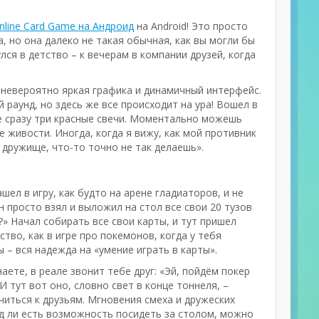
nline Card Game на Андроид
на Android! Это просто
а, но она далеко не такая обычная, как вы могли бы
лся в детство – к вечерам в компании друзей, когда
то невероятно яркая графика и динамичный интерфейс.
 раунд, но здесь же все происходит на ура! Вошел в
не сразу три красные свечи. Моментально можешь
 живости. Иногда, когда я вижу, как мой противник
, дружище, что-то точно не так делаешь».
ашел в игру, как будто на арене гладиаторов, и не
н просто взял и выложил на стол все свои 20 тузов
?» Начал собирать все свои карты, и тут пришел
тво, как в игре про покемонов, когда у тебя
 – вся надежда на «умение играть в карты».
аете, в реале звонит тебе друг: «Эй, пойдём покер
И тут вот оно, словно свет в конце тоннеля, –
читься к друзьям. Мгновения смеха и дружеских
яд ли есть возможность посидеть за столом, можно