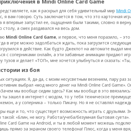
риключения в Mindi Online Card Game
представляете, как я раскрыл для себя удивительный мир
Mindi O
с, я вам говорю. Суть заключается в том, что это карточная игр
а я впервые запустил ее, ощущения были такими, словно я верну
о столу, а смех раздавался на весь дом.
ваю
Mindi Online Card Game
, и первое, что меня поразило, – э
гда в игре можно задолбаться ждать, пока загрузится следующий
погрузился в действие. Как будто Джекпот на автомате выдал м
ся с соперниками онлайн, а эти забавные анимации придают игре
у тузов и делает «ТОП», мне хочется улыбнуться и сказать: «Ты
стории из боя
х ситуациях. Я, да-да, с моим несусветным везением, пару раз з
ротивник выбрал «мод много денег на Mindi Online Card Game». О
: «Зачем мы вообще сидим здесь? Как мы вообще в это ввязались
и ты зашел в интернет с модом, то у тебя техническое преимущес
кемон, а у соперника – только Пикачу. Но я не оставлял надежды
гры еще и то, что существует возможность играть с друзьями. Зн
ы такой: «Блин, не могу. Работа/учеба/безумная бытовая суета». 
nline Card Game на Android, и ты в любой момент можешь подклю
ишь прямо за экраном своего телефона! Плюс, когда у меня вр