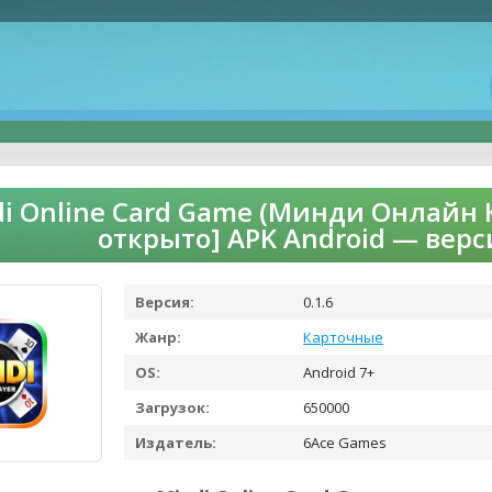
i Online Card Game (Минди Онлайн 
открыто] APK Android — верс
Версия:
0.1.6
Жанр:
Карточные
OS:
Android 7+
Загрузок:
650000
Издатель:
6Ace Games