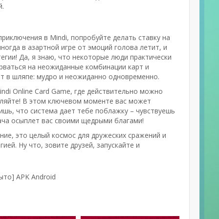
й.
приключения в Mindi, попробуйте делать ставку на
ногда в азартной игре от эмоций голова летит, и
егии! Да, я знаю, что некоторые люди практически
арваться на неожиданные комбинации карт и
от в шляпе: мудро и неожиданно одновременно.
ndi Online Card Game, где действительно можно
ебляйте! В этом ключевом моменте вас может
дишь, что система дает тебе поблажку – чувствуешь
удача осыплет вас своими щедрыми благами!
чение, это целый космос для дружеских сражений и
ией. Ну что, зовите друзей, запускайте и
ыто] APK Android