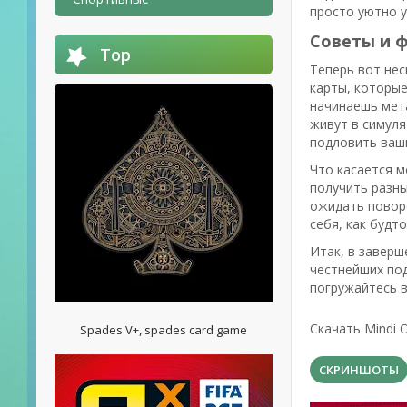
просто уютно у
Советы и 
Top
Теперь вот нес
карты, которые
начинаешь мета
живут в симуля
подловить ваши
Что касается м
получить разны
ожидать поворо
себя, как будт
Итак, в заверш
честнейших под
погружайтесь в
Скачать Mindi 
Spades V+, spades card game
СКРИНШОТЫ