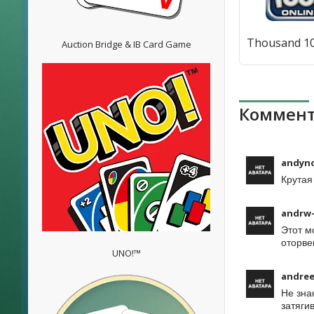
Auction Bridge & IB Card Game
Коммент
andyn
Крутая
andrw-
Этот м
оторве
UNO!™
andree
Не зна
затяги