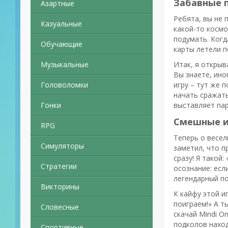
Забавные п
Азартные
Ребята, вы не 
Казуальные
какой-то космо
подумать. Когд
Обучающие
карты летели п
Музыкальные
Итак, я откры
Вы знаете, ино
Головоломки
игру – тут же 
начать сражать
Гонки
выставляет пар
Смешные и
RPG
Теперь о веселы
Симуляторы
заметил, что п
сразу! Я такой
Стратегии
осознание: есл
легендарный по
Викторины
К кайфу этой и
поиграем!» А т
Словесные
скачай Mindi O
подколов наход
Спортивные