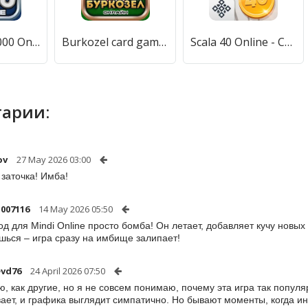
Thousand 1000 Online card game [МОД Меню] APK Android
Burkozel card game online [МОД Все открыто] APK Android
Scala 40 Online - Card Game (Скала 40 Онлайн) [МОД Все открыто] APK Android
арии:
ov
27 May 2026 03:00
 заточка! Имба!
007116
14 May 2026 05:50
од для Mindi Online просто бомба! Он летает, добавляет кучу новых
шься – игра сразу на имбище залипает!
vd76
24 April 2026 07:50
ю, как другие, но я не совсем понимаю, почему эта игра так попул
вает, и графика выглядит симпатично. Но бывают моменты, когда 