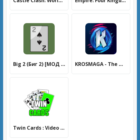
Castle Clash: World Ruler (Кастл Клаш) [МОД Mega Pack] APK Android
Empire: Four Kingdoms (Импайр) [МОД Mega Pack] APK Android
Big 2 (Биг 2) [МОД Unlocked] APK Android
KROSMAGA - The WAKFU Card Game (Кросмага) [МОД Меню] APK Android
Twin Cards : Video Chat [МОД Много денег] APK Android