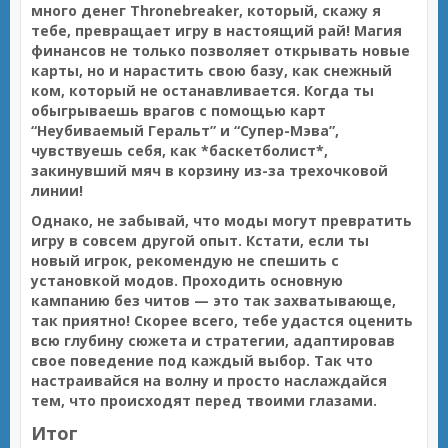
много денег
Thronebreaker
, который, скажу я
тебе, превращает игру в настоящий рай! Магия
финансов не только позволяет открывать новые
карты, но и нарастить свою базу, как снежный
ком, который не останавливается. Когда ты
обыгрываешь врагов с помощью карт
“Неубиваемый Геральт” и “Супер-Мэва”,
чувствуешь себя, как *баскетболист*,
закинувший мяч в корзину из-за трехочковой
линии!
Однако, не забывай, что моды могут превратить
игру в совсем другой опыт. Кстати, если ты
новый игрок, рекомендую не спешить с
установкой модов. Проходить основную
кампанию без читов — это так захватывающе,
так приятно! Скорее всего, тебе удастся оценить
всю глубину сюжета и стратегии, адаптировав
свое поведение под каждый выбор. Так что
настраивайся на волну и просто наслаждайся
тем, что происходят перед твоими глазами.
Итог