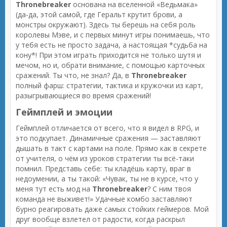
Thronebreaker
основана на вселенной «Ведьмака»
(да-да, этой самой, где Геральт крутит брови, а
монстры окружают). Здесь ты берешь на себя роль
королевы Мэве, и с первых минут игры понимаешь, что
у тебя есть не просто задача, а настоящая *судьба на
кону*! При этом играть приходится не только шутя и
мечом, но и, обрати внимание, с помощью карточных
сражений. Ты что, не знал? Да, в
Thronebreaker
полный фарш: стратегии, тактика и кружочки из карт,
разыгрывающиеся во время сражений!
Геймплей и эмоции
Геймплей отличается от всего, что я видел в RPG, и
это подкупает. Динамичные сражения — заставляют
дышать в такт с картами на поле. Прямо как в секрете
от учителя, о чём из уроков стратегии ты всё-таки
помнил. Представь себе: ты кладёшь карту, враг в
недоумении, а ты такой: «Чувак, ты не в курсе, что у
меня тут есть мод на
Thronebreaker
? С ним твоя
команда не выживет!» Удачные комбо заставляют
бурно реагировать даже самых стойких геймеров. Мой
друг вообще взлетел от радости, когда раскрыл