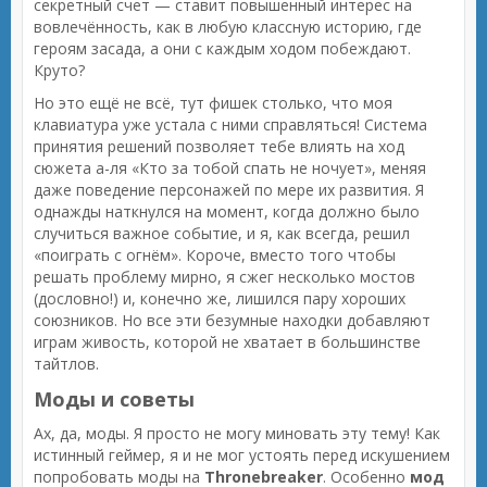
секретный счет — ставит повышенный интерес на
вовлечённость, как в любую классную историю, где
героям засада, а они с каждым ходом побеждают.
Круто?
Но это ещё не всё, тут фишек столько, что моя
клавиатура уже устала с ними справляться! Система
принятия решений позволяет тебе влиять на ход
сюжета а-ля «Кто за тобой спать не ночует», меняя
даже поведение персонажей по мере их развития. Я
однажды наткнулся на момент, когда должно было
случиться важное событие, и я, как всегда, решил
«поиграть с огнём». Короче, вместо того чтобы
решать проблему мирно, я сжег несколько мостов
(дословно!) и, конечно же, лишился пару хороших
союзников. Но все эти безумные находки добавляют
играм живость, которой не хватает в большинстве
тайтлов.
Моды и советы
Ах, да, моды. Я просто не могу миновать эту тему! Как
истинный геймер, я и не мог устоять перед искушением
попробовать моды на
Thronebreaker
. Особенно
мод