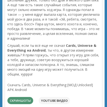
школьные дружки, только без драк и мелкого шантажа.
А ещё там есть такие случайные события, которые
могут сильно изменить ход игры. Я однажды попал в
такое — у меня вдруг выпала карта, которая увеличила
мой урон в два раза, и я такой: «Эй, ребята, смотрите,
кто здесь босс!» Пара шуток, много хохота и, конечно,
победа. В такие моменты понимаешь, что игра – это не
просто развлечение, а целая вселенная, полная смеха
и адреналина!
Слушай, если ты всё еще не скачал
Cards, Universe &
Everything на Android
, ты что, в другом измерении
живёшь? Я прям горжусь, что открыл эту игру для себя,
а тебе, дружище, советую вооружиться хорошей
колодой и запасом попкорна. А то, знаешь, слишком
много эмоций на одну игру может получиться. В
общем, хуррра!
Скачать Cards, Universe & Everything [МОД Unlocked]
APK Android
СКРИНШОТЫ
YOUTUBE ВИДЕО