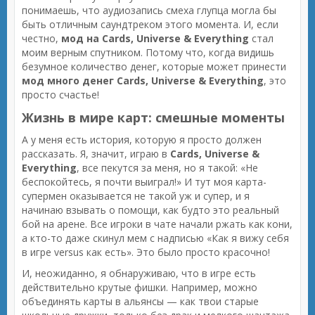
понимаешь, что аудиозапись смеха глупца могла бы
быть отличным саундтреком этого момента. И, если
честно,
мод на Cards, Universe & Everything
стал
моим верным спутником. Потому что, когда видишь
безумное количество денег, которые может принести
мод много денег Cards, Universe & Everything
, это
просто счастье!
Жизнь в мире карт: смешные моменты
А у меня есть история, которую я просто должен
рассказать. Я, значит, играю в
Cards, Universe &
Everything
, все пекутся за меня, но я такой: «Не
беспокойтесь, я почти выиграл!» И тут моя карта-
супермен оказывается не такой уж и супер, и я
начинаю взывать о помощи, как будто это реальный
бой на арене. Все игроки в чате начали ржать как кони,
а кто-то даже скинул мем с надписью «Как я вижу себя
в игре versus как есть». Это было просто красочно!
И, неожиданно, я обнаруживаю, что в игре есть
действительно крутые фишки. Например, можно
объединять карты в альянсы — как твои старые