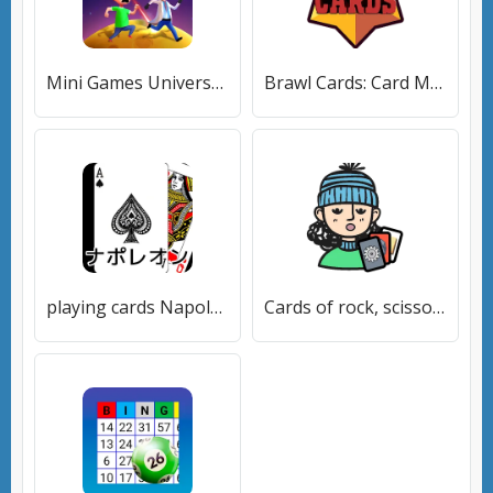
Mini Games Universe (Мини Игры Вселенная) [МОД Много денег] APK Android
Brawl Cards: Card Maker (Броул кардс) [МОД Много денег] APK Android
playing cards Napoleon (плейинг карты Наполеон) [МОД Много денег] APK Android
Cards of rock, scissors and pa [МОД Все открыто] APK Android