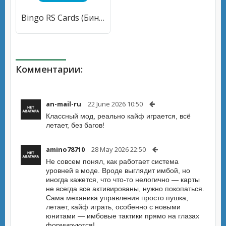
Bingo RS Cards (Бинго РС Карты) [МОД Все открыто] APK Android
Комментарии:
an-mail-ru
22 June 2026 10:50
Классный мод, реально кайф играется, всё
летает, без багов!
amino78710
28 May 2026 22:50
Не совсем понял, как работает система
уровней в моде. Вроде выглядит имбой, но
иногда кажется, что что-то нелогично — карты
не всегда все активированы, нужно покопаться.
Сама механика управления просто пушка,
летает, кайф играть, особенно с новыми
юнитами — имбовые тактики прямо на глазах
формируются!