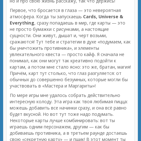
но и про свою жизнь расскажу, так что держись!
Первое, что бросается в глаза — это невероятная
атмосфера. Когда ты запускаешь
Cards, Universe &
Everything
, сразу попадаешь в мир, где карты — это
не просто бумажки с рисунками, а настоящие
сущности. Они живут, дышат и, черт возьми,
сражаются! Тут тебе и стратегии в духе «подумаем, как
бы уничтожить противника», и элементы
увлекательного квеста — просто кайф. Я сначала не
понимал, как они могут так креативно подойти к
картам, а потом мне стало ясно: это же, братан, магия!
Причём, карт тут столько, что глаз разгуляется: от
обычных до совершенно безумных, которые могли бы
участвовать в «Мастера и Маргариты»!
По мере игры мне удалось собрать действительно
интересную колоду. Эта игра как твоя любимая пицца:
можешь добавить все начинки сразу, и она всё равно
будет вкусной. Но вот тут тоже надо подумать.
Некоторые карты лучше комбинировать: вот ты
играешь одним персонажем, другим — как бы
добиваешь противника, а в третьем раунде достаешь
свою «секретную карту» — и пшик! В этот момент ты