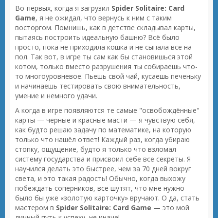
Во-первых, когда я загрузил
Spider Solitaire: Card
Game
, я не ожидал, что вернусь к ним с таким
восторгом. Помнишь, как в детстве складывал карты,
пытаясь построить идеальную башню? Всё было
просто, пока не приходила кошка и не сыпала всё на
пол. Так вот, в игре ты сам как бы становишься этой
котом, только вместо разрушения ты собираешь что-
то многоуровневое. Пьешь свой чай, кусаешь печеньку
и начинаешь тестировать свою внимательность,
умение и немного удачи.
А когда в игре появляются те самые "освобождённые"
карты — чёрные и красные масти — я чувствую себя,
как будто решаю задачу по математике, на которую
только что нашёл ответ! Каждый раз, когда убираю
стопку, ощущение, будто я только что взломал
систему государства и присвоил себе все секреты. Я
научился делать это быстрее, чем за 70 дней вокруг
света, и это такая радость! Обычно, когда выхожу
побеждать соперников, все шутят, что мне нужно
было бы уже «золотую карточку» вручают. О да, стать
мастером в
Spider Solitaire: Card Game
— это мой
личный путь к успеху, не иначе!