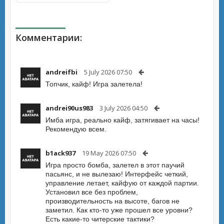
Комментарии:
andreifbi
5 July 2026 07:50
Топчик, кайф! Игра залетела!
andrei90us983
3 July 2026 04:50
Имба игра, реально кайф, затягивает на часы!
Рекомендую всем.
b1ack937
19 May 2026 07:50
Игра просто бомба, залетел в этот паучий
пасьянс, и не вылезаю! Интерфейс четкий,
управление летает, кайфую от каждой партии.
Установил все без проблем,
производительность на высоте, багов не
заметил. Как кто-то уже прошел все уровни?
Есть какие-то читерские тактики?