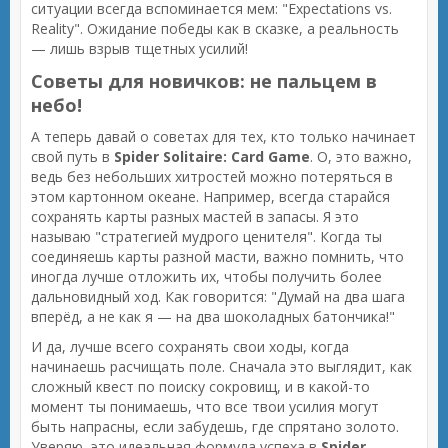
ситуации всегда вспоминается мем: "Expectations vs.
Reality". Ожидание победы как в сказке, а реальность
— лишь взрыв тщетных усилий!
Советы для новичков: не пальцем в
небо!
А теперь давай о советах для тех, кто только начинает
свой путь в
Spider Solitaire: Card Game
. О, это важно,
ведь без небольших хитростей можно потеряться в
этом картонном океане. Например, всегда старайся
сохранять карты разных мастей в запасы. Я это
называю "стратегией мудрого ценителя". Когда ты
соединяешь карты разной масти, важно помнить, что
иногда лучше отложить их, чтобы получить более
дальновидный ход. Как говорится: "Думай на два шага
вперёд, а не как я — на два шоколадных батончика!"
И да, лучше всего сохранять свои ходы, когда
начинаешь расчищать поле. Сначала это выглядит, как
сложный квест по поиску сокровищ, и в какой-то
момент ты понимаешь, что все твои усилия могут
быть напрасны, если забудешь, где спрятано золото.
Уверяю, это идеальная формула успеха в
Spider