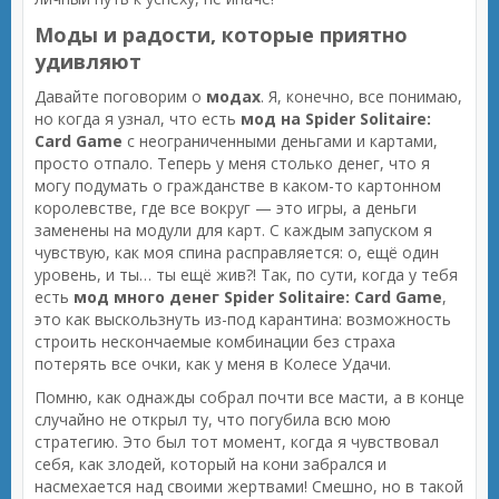
Моды и радости, которые приятно
удивляют
Давайте поговорим о
модах
. Я, конечно, все понимаю,
но когда я узнал, что есть
мод на Spider Solitaire:
Card Game
с неограниченными деньгами и картами,
просто отпало. Теперь у меня столько денег, что я
могу подумать о гражданстве в каком-то картонном
королевстве, где все вокруг — это игры, а деньги
заменены на модули для карт. С каждым запуском я
чувствую, как моя спина расправляется: о, ещё один
уровень, и ты… ты ещё жив?! Так, по сути, когда у тебя
есть
мод много денег Spider Solitaire: Card Game
,
это как выскользнуть из-под карантина: возможность
строить нескончаемые комбинации без страха
потерять все очки, как у меня в Колесе Удачи.
Помню, как однажды собрал почти все масти, а в конце
случайно не открыл ту, что погубила всю мою
стратегию. Это был тот момент, когда я чувствовал
себя, как злодей, который на кони забрался и
насмехается над своими жертвами! Смешно, но в такой