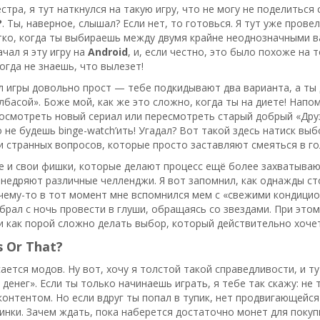
сестра, я тут наткнулся на такую игру, что не могу не поделить
?
. Ты, наверное, слышал? Если нет, то готовься. Я тут уже прове
ко, когда ты выбираешь между двумя крайне неоднозначными в
ачал я эту игру на
Android
, и, если честно, это было похоже на 
огда не знаешь, что вылезет!
 игры довольно прост — тебе подкидывают два варианта, а ты 
лбасой». Боже мой, как же это сложно, когда ты на диете! Напо
осмотреть новый сериал или пересмотреть старый добрый «Друзь
о не будешь binge-watch’ить! Угадал? Вот такой здесь натиск вы
 странных вопросов, которые просто заставляют смеяться в го
ре и свои фишки, которые делают процесс ещё более захватыва
недряют различные челленджи. Я вот запомнил, как однажды сто
чему-то в тот момент мне вспомнился мем с «свежими кондицион
ыбрал с ночь провести в глуши, обращаясь со звездами. При это
и как порой сложно делать выбор, который действительно хочет
s Or That?
сается модов. Ну вот, хочу я толстой такой справедливости, и т
денег». Если ты только начинаешь играть, я тебе так скажу: не
онтентом. Но если вдруг ты попал в тупик, нет продвигающейс
нки. Зачем ждать, пока наберется достаточно монет для покуп