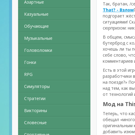
Азартные
Так, братан, /
That? - Взлом
Казуальные
подгорает жёст
ситуациями! Ск
Обучающие
сюрпризом: ник
В общем, смысл
Музыкальные
бутерброд с ко
хочешь ли ты п
Головоломки
себе слово, чт
комментариев и
Гонки
Есть в этой иг
RPG
разработчики в
на поезде?» По
Симуляторы
над тем, как в
от технологий 
Стратегии
Мод на Thi
Викторины
Теперь, что ка
обещал «много 
Словесные
оригинальным к
добавить изюми
Спортивные