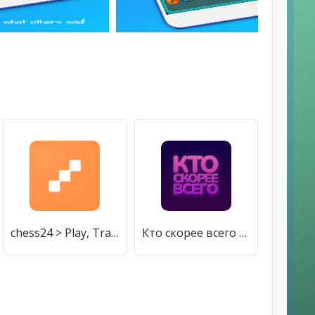
chess24 > Play, Train & Watch [МОД Premium] APK Android
Кто скорее всего - настольные [МОД Все открыто] APK Android