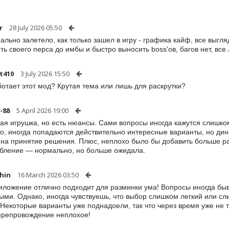
r
28 July 2026 05:50
ально залетело, как только зашел в игру - графика кайф, все выг
ть своего перса до имбы и быстро выносить boss'ов, багов нет, все 
st410
3 July 2026 15:50
ботает этот мод? Крутая тема или лишь для раскрутки?
-88
5 April 2026 19:00
ая игрушка, но есть нюансы. Сами вопросы иногда кажутся слишк
о, иногда попадаются действительно интересные варианты, но ди
 на принятие решения. Плюс, неплохо было бы добавить больше ра
бление — нормально, но больше ожидала.
hin
16 March 2026 03:50
иложение отлично подходит для разминки ума! Вопросы иногда бы
ыми. Однако, иногда чувствуешь, что выбор слишком легкий или с
 Некоторые варианты уже поднадоели, так что через время уже не т
репровождение неплохое!