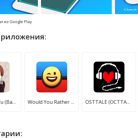
л из Google Play
приложения:
Waifu or Laifu (Вайфу или Лайфу) [МОД Все открыто] APK Android
Would You Rather ? [МОД Mega Pack] APK Android
OSTTALE (ОСТТАЛЕ) [МОД Premium] APK Android
арии: