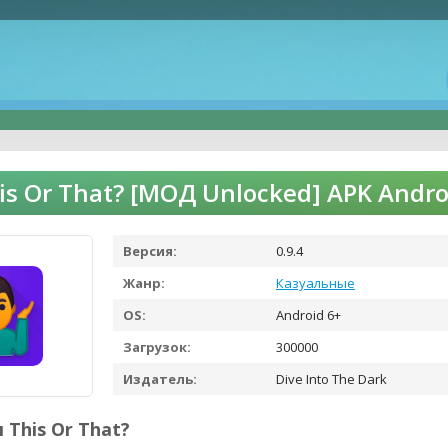
is Or That? [МОД Unlocked] APK Andr
Версия:
0.9.4
Жанр:
Казуальные
OS:
Android 6+
Загрузок:
300000
Издатель:
Dive Into The Dark
 This Or That?