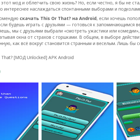
 этот мод и облегчить свою жизнь? Но, если честно, я бы не ст
о интереснее наслаждаться спонтанными выборами и подколами 
комендую
скачать This Or That? на Android
, если хочешь попо
если будешь играть с друзьями — готовься к запоминающимся ве
яешь, мы с друзьями выбрали «смотреть ужастики или комедии»,
атывая окна от страхов с горшками. В общем, в выборе действи
енную, как всё вокруг становится странным и веселым. Лишь бы с
r That? [МОД Unlocked] APK Android