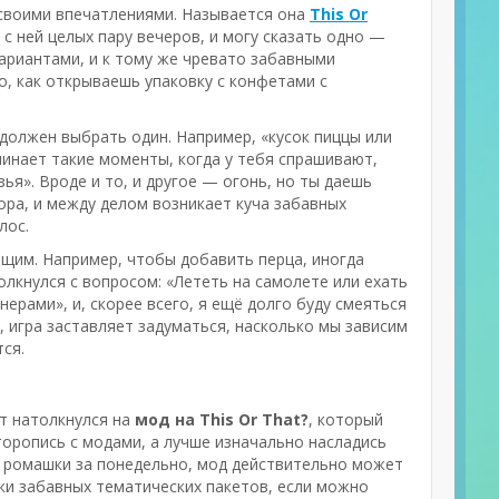
ся своими впечатлениями. Называется она
This Or
л с ней целых пару вечеров, и могу сказать одно —
ариантами, и к тому же чревато забавными
то, как открываешь упаковку с конфетами с
должен выбрать один. Например, «кусок пиццы или
минает такие моменты, когда у тебя спрашивают,
я». Вроде и то, и другое — огонь, но ты даешь
бора, и между делом возникает куча забавных
лос.
ющим. Например, чтобы добавить перца, иногда
лкнулся с вопросом: «Лететь на самолете или ехать
ерами», и, скорее всего, я ещё долго буду смеяться
м, игра заставляет задуматься, насколько мы зависим
ся.
ут натолкнулся на
мод на This Or That?
, который
 торопись с модами, а лучше изначально насладись
я ромашки за понедельно, мод действительно может
ки забавных тематических пакетов, если можно