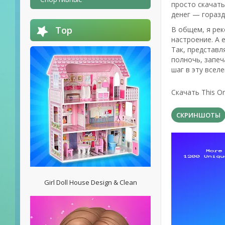
просто скачать
денег — горазд
Top
В общем, я ре
настроение. А 
Так, представл
полночь, запеч
шаг в эту всел
Скачать This O
СКРИНШОТЫ
Girl Doll House Design & Clean