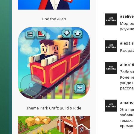
aselive
Find the Alien
Мод ре
улучши
alexti
Как ра
alina10
Забавн
Конечн
уходит
рассла
amano
Theme Park Craft: Build & Ride
Это пр
забавн
темах.
времяп