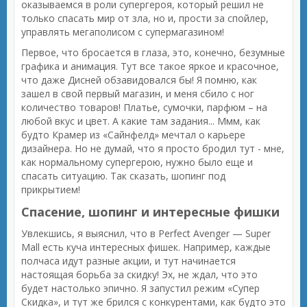
оказываемся в роли супергероя, который решил не
только спасать мир от зла, но и, прости за спойлер,
управлять мегаполисом с супермагазином!
Первое, что бросается в глаза, это, конечно, безумные
графика и анимация. Тут все такое яркое и красочное,
что даже Дисней обзавидовался бы! Я помню, как
зашел в свой первый магазин, и меня сбило с ног
количество товаров! Платье, сумочки, парфюм – на
любой вкус и цвет. А какие там задания... Ммм, как
будто Крамер из «Сайнфелд» мечтал о карьере
дизайнера. Но не думай, что я просто бродил тут - мне,
как нормальному супергерою, нужно было еще и
спасать ситуацию. Так сказать, шопинг под
прикрытием!
Спасение, шопинг и интересные фишки
Увлекшись, я выяснил, что в Perfect Avenger — Super
Mall есть куча интересных фишек. Например, каждые
полчаса идут разные акции, и тут начинается
настоящая борьба за скидку! Эх, не ждал, что это
будет настолько эпично. Я запустил режим «Супер
Скидка», и тут же брился с конкурентами, как будто это