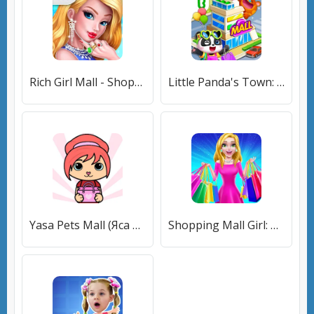
Rich Girl Mall - Shopping Game [МОД Unlocked] APK Android
Little Panda's Town: Mall [МОД Все открыто] APK Android
Yasa Pets Mall (Яса Петс Молл) [МОД Premium] APK Android
Shopping Mall Girl: Chic Game [МОД Много денег] APK Android