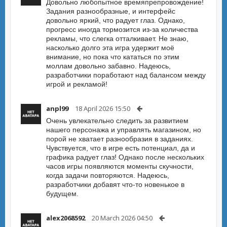
Довольно любопытное времяпрепровождение!
Задания разнообразные, и интерфейс
довольно яркий, что радует глаз. Однако,
прогресс иногда тормозится из-за количества
рекламы, что слегка отталкивает. Не знаю,
насколько долго эта игра удержит моё
внимание, но пока что кататься по этим
моллам довольно забавно. Надеюсь,
разработчики поработают над балансом между
игрой и рекламой!
anpl99
18 April 2026 15:50
Очень увлекательно следить за развитием
нашего персонажа и управлять магазином, но
порой не хватает разнообразия в заданиях.
Чувствуется, что в игре есть потенциал, да и
графика радует глаз! Однако после нескольких
часов игры появляются моменты скучности,
когда задачи повторяются. Надеюсь,
разработчики добавят что-то новенькое в
будущем.
alex2068592
20 March 2026 04:50