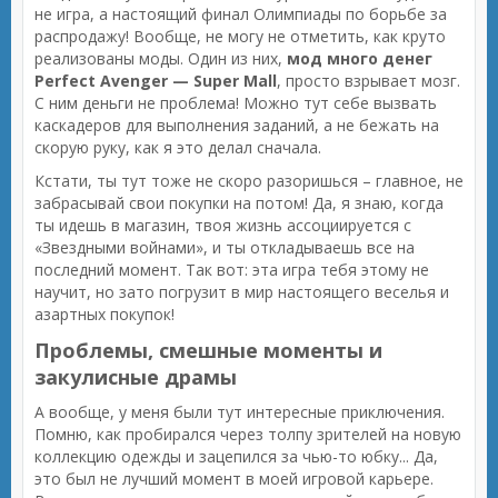
не игра, а настоящий финал Олимпиады по борьбе за
распродажу! Вообще, не могу не отметить, как круто
реализованы моды. Один из них,
мод много денег
Perfect Avenger — Super Mall
, просто взрывает мозг.
С ним деньги не проблема! Можно тут себе вызвать
каскадеров для выполнения заданий, а не бежать на
скорую руку, как я это делал сначала.
Кстати, ты тут тоже не скоро разоришься – главное, не
забрасывай свои покупки на потом! Да, я знаю, когда
ты идешь в магазин, твоя жизнь ассоциируется с
«Звездными войнами», и ты откладываешь все на
последний момент. Так вот: эта игра тебя этому не
научит, но зато погрузит в мир настоящего веселья и
азартных покупок!
Проблемы, смешные моменты и
закулисные драмы
А вообще, у меня были тут интересные приключения.
Помню, как пробирался через толпу зрителей на новую
коллекцию одежды и зацепился за чью-то юбку... Да,
это был не лучший момент в моей игровой карьере.