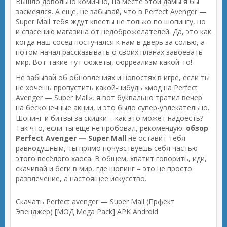
Вышло довольно комично, на месте этой дамы я бы
засмеялся. А еще, не забывай, что в Perfect Avenger —
Super Mall тебя ждут квесты не только по шопингу, но
и спасению магазина от недоброжелателей. Да, это как
когда наш сосед постучался к нам в дверь за солью, а
потом начал рассказывать о своих планах завоевать
мир. Вот такие тут сюжеты, сюрреализм какой-то!
Не забывай об обновлениях и новостях в игре, если ты
не хочешь пропустить какой-нибудь «мод на Perfect
Avenger — Super Mall», я вот буквально тратил вечер
на бесконечные акции, и это было супер-увлекательно.
Шопинг и битвы за скидки – как это может надоесть?
Так что, если ты еще не пробовал, рекомендую:
обзор
Perfect Avenger — Super Mall
не оставит тебя
равнодушным, ты прямо почувствуешь себя частью
этого весёлого хаоса. В общем, хватит говорить, иди,
скачивай и беги в мир, где шопинг – это не просто
развлечение, а настоящее искусство.
Скачать Perfect avenger — Super Mall (Прфект
Эвенджер) [МОД Mega Pack] APK Android