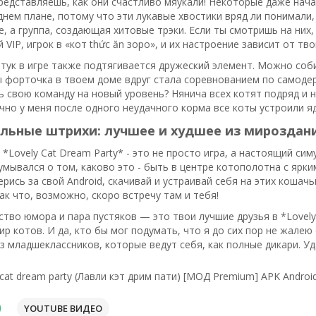
редставляешь, как они счастливо мяукали! Некоторые даже нач
днем плане, потому что эти лукавые хвостики вряд ли понимали,
, а группа, создающая хитовые трэки. Если ты смотришь на них,
 VIP, игрок в «кот thức ăn зоро», и их настроение зависит от тво
тук в игре также подтягивается дружеский элемент. Можно соб
ы форточка в твоем доме вдруг стала соревнованием по самоде
 свою команду на новый уровень? Нянича всех котят подряд и н
чно у меня после одного неудачного корма все коты устроили я
льные штрихи: лучшее и худшее из мироздан
 *Lovely Cat Dream Party* - это не просто игра, а настоящий си
умывался о том, каково это - быть в центре котополотна с ярки
ерись за свой Android, скачивай и устраивай себя на этих кошач
ак что, возможно, скоро встречу там и тебя!
ство юмора и пара пустяков — это твои лучшие друзья в *Lovely 
ир котов. И да, кто бы мог подумать, что я до сих пор не жалею
з младшеклассников, которые ведут себя, как полные дикари. Уда
 cat dream party (Лавли кэт дрим пати) [МОД Premium] APK Androi
YOUTUBE ВИДЕО