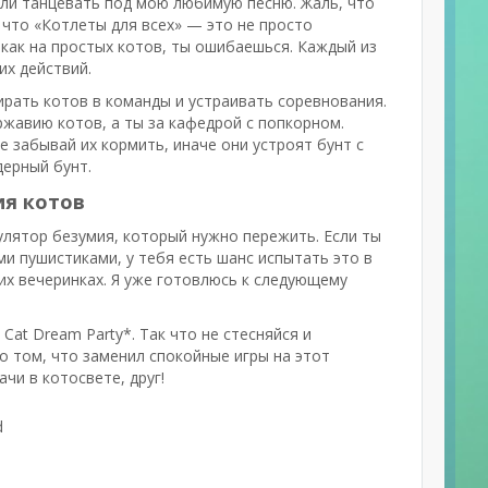
али танцевать под мою любимую песню. Жаль, что
 что «Котлеты для всех» — это не просто
 как на простых котов, ты ошибаешься. Каждый из
их действий.
ирать котов в команды и устраивать соревнования.
ржавию котов, а ты за кафедрой с попкорном.
е забывай их кормить, иначе они устроят бунт с
дерный бунт.
ия котов
мулятор безумия, который нужно пережить. Если ты
ми пушистиками, у тебя есть шанс испытать это в
ьих вечеринках. Я уже готовлюсь к следующему
Cat Dream Party*. Так что не стесняйся и
 о том, что заменил спокойные игры на этот
чи в котосвете, друг!
d