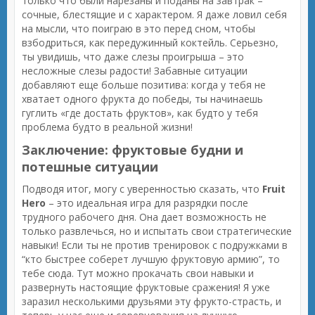
только что были нарезаны и поданы на завтрак –
сочные, блестящие и с характером. Я даже ловил себя
на мысли, что поиграю в это перед сном, чтобы
взбодриться, как передужинный коктейль. Серьезно,
ты увидишь, что даже слезы проигрыша – это
несложные слезы радости! Забавные ситуации
добавляют еще больше позитива: когда у тебя не
хватает одного фрукта до победы, ты начинаешь
гуглить «где достать фруктов», как будто у тебя
проблема будто в реальной жизни!
Заключение: фруктовые будни и
потешные ситуации
Подводя итог, могу с уверенностью сказать, что
Fruit
Hero
– это идеальная игра для разрядки после
трудного рабочего дня. Она дает возможность не
только развлечься, но и испытать свои стратегические
навыки! Если ты не против тренировок с подружками в
“кто быстрее соберет лучшую фруктовую армию”, то
тебе сюда. Тут можно прокачать свои навыки и
развернуть настоящие фруктовые сражения! Я уже
заразил несколькими друзьями эту фрукто-страсть, и