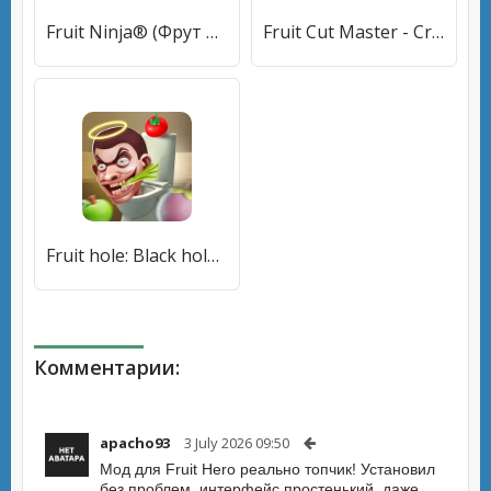
Fruit Ninja® (Фрут Ниндзя) [МОД Premium] APK Android
Fruit Cut Master - Crazy Slash (Фрут Кат Мастер) [МОД Меню] APK Android
Fruit hole: Black hole (Фрут хол) [МОД Premium] APK Android
Комментарии:
apacho93
3 July 2026 09:50
Мод для Fruit Hero реально топчик! Установил
без проблем, интерфейс простенький, даже