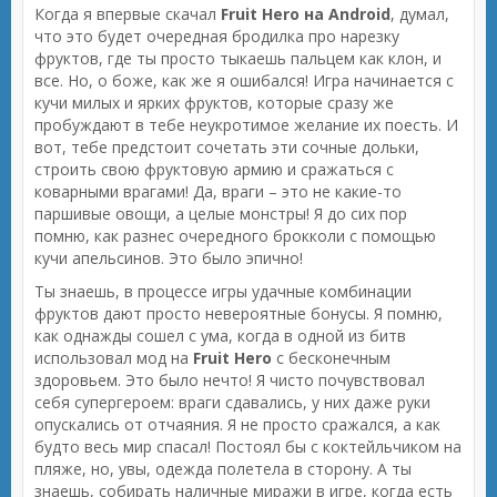
Когда я впервые скачал
Fruit Hero на Android
, думал,
что это будет очередная бродилка про нарезку
фруктов, где ты просто тыкаешь пальцем как клон, и
все. Но, о боже, как же я ошибался! Игра начинается с
кучи милых и ярких фруктов, которые сразу же
пробуждают в тебе неукротимое желание их поесть. И
вот, тебе предстоит сочетать эти сочные дольки,
строить свою фруктовую армию и сражаться с
коварными врагами! Да, враги – это не какие-то
паршивые овощи, а целые монстры! Я до сих пор
помню, как разнес очередного брокколи с помощью
кучи апельсинов. Это было эпично!
Ты знаешь, в процессе игры удачные комбинации
фруктов дают просто невероятные бонусы. Я помню,
как однажды сошел с ума, когда в одной из битв
использовал мод на
Fruit Hero
с бесконечным
здоровьем. Это было нечто! Я чисто почувствовал
себя супергероем: враги сдавались, у них даже руки
опускались от отчаяния. Я не просто сражался, а как
будто весь мир спасал! Постоял бы с коктейльчиком на
пляже, но, увы, одежда полетела в сторону. А ты
знаешь, собирать наличные миражи в игре, когда есть