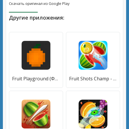
Скачать оригинал из Google Play
Другие приложения:
Fruit Playground (Фрут Плейграунд) [МОД Все открыто] APK Android
Fruit Shots Champ - Fruit Land (Фрут Шотс Чемп) [МОД Mega Pack] APK Android