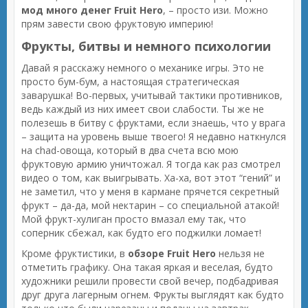
мод много денег Fruit Hero
, – просто изи. Можно
прям завести свою фруктовую империю!
Фрукты, битвы и немного психологии
Давай я расскажу немного о механике игры. Это не
просто бум-бум, а настоящая стратегическая
заварушка! Во-первых, учитывай тактики противников,
ведь каждый из них имеет свои слабости. Ты же не
полезешь в битву с фруктами, если знаешь, что у врага
– защита на уровень выше твоего! Я недавно наткнулся
на chad-овоща, который в два счета всю мою
фруктовую армию уничтожал. Я тогда как раз смотрел
видео о том, как выигрывать. Ха-ха, вот этот “гений” и
не заметил, что у меня в кармане прячется секретный
фрукт – да-да, мой нектарин – со специальной атакой!
Мой фрукт-хулиган просто вмазал ему так, что
соперник сбежал, как будто его поджилки ломает!
Кроме фруктистики, в
обзоре Fruit Hero
нельзя не
отметить графику. Она такая яркая и веселая, будто
художники решили провести свой вечер, подбадривая
друг друга лагерным огнем. Фрукты выглядят как будто