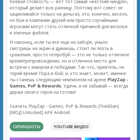
боевая стойкость — вот тот самый «жесткий ниндзя»,
который делает всю разницу. Поэтому вот совет: не
зацикливайся только на деньгах, это, конечно, весело,
но бои в компании друзей или просто случайными
игроками могут стать отличной причиной для веселья
и эпичных фейлов.
И наконец, если ты все еще на заборе, уныло
смотришь на экран и думаешь, стоит ли лезть в
сражения, просто попробуй — это не только отличное
времяпрепровождение, но и отличное место для
встречи с юмором и победами. Так что, приятель, не
теряй время! Пора в бой, и, кто знает, может, именно
ты станешь следующим чемпионом на арене
PlayZap -
Games, PvP & Rewards
. Удачи, и не забывай — всегда
держи своего героя на готове!
Скачать PlayZap - Games, PvP & Rewards (ПлейЗап)
[МОД Unlocked] APK Android
СКРИНШОТЫ
YOUTUBE ВИДЕО