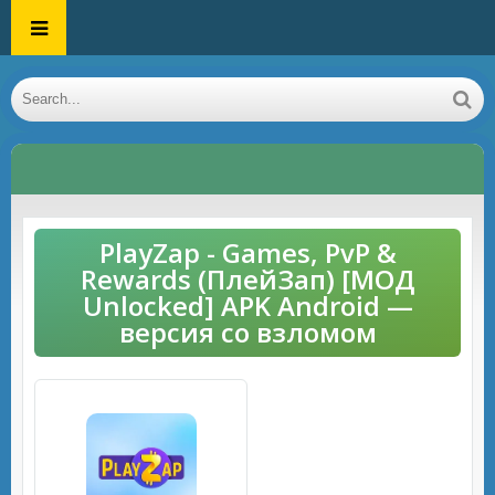
PlayZap - Games, PvP &
Rewards (ПлейЗап) [МОД
Unlocked] APK Android —
версия со взломом