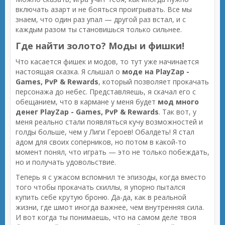
включать азарт и не бояться проигрывать. Все мы
знаем, что один раз упал — другой раз встал, и с
каждым разом ты становишься только сильнее.
Где найти золото? Моды и фишки!
Что касается фишек и модов, то тут уже начинается
настоящая сказка. Я слышал о
моде на PlayZap -
Games, PvP & Rewards
, который позволяет прокачать
персонажа до небес. Представляешь, я скачал его с
обещанием, что в кармане у меня будет
мод много
денег PlayZap - Games, PvP & Rewards
. Так вот, у
меня реально стали появляться кучу возможностей и
голды больше, чем у Лиги Героев! Обалдеть! Я стал
адом для своих соперников, но потом в какой-то
момент понял, что играть — это не только побеждать,
но и получать удовольствие.
Теперь я с ужасом вспомнил те эпизоды, когда вместо
того чтобы прокачать скиллы, я упорно пытался
купить себе крутую броню. Да-да, как в реальной
жизни, где шмот иногда важнее, чем внутренняя сила.
И вот когда ты понимаешь, что на самом деле твоя