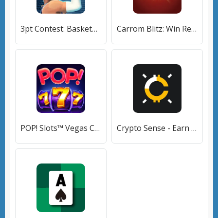
3pt Contest: Basketball Games [МОД Все открыто] APK Android
Carrom Blitz: Win Rewards (Карром Блиц) [МОД Premium] APK Android
POP! Slots™ Vegas Casino Games [МОД Mega Pack] APK Android
Crypto Sense - Earn Rewards (Крипто Сенс) [МОД Unlocked] APK Android