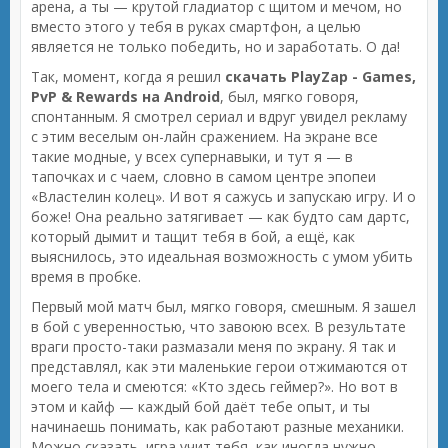
арена, а ты — крутой гладиатор с щитом и мечом, но
вместо этого у тебя в руках смартфон, а целью
является не только победить, но и заработать. О да!
Так, момент, когда я решил
скачать PlayZap - Games,
PvP & Rewards на Android
, был, мягко говоря,
спонтанным. Я смотрел сериал и вдруг увидел рекламу
с этим веселым он-лайн сражением. На экране все
такие модные, у всех супернавыки, и тут я — в
тапочках и с чаем, словно в самом центре эпопеи
«Властелин колец». И вот я сажусь и запускаю игру. И о
боже! Она реально затягивает — как будто сам дартс,
который дымит и тащит тебя в бой, а ещё, как
выяснилось, это идеальная возможность с умом убить
время в пробке.
Первый мой матч был, мягко говоря, смешным. Я зашел
в бой с уверенностью, что завоюю всех. В результате
враги просто-таки размазали меня по экрану. Я так и
представлял, как эти маленькие герои отжимаются от
моего тела и смеются: «Кто здесь геймер?». Но вот в
этом и кайф — каждый бой даёт тебе опыт, и ты
начинаешь понимать, как работают разные механики.
Можно сказать, игра учит тебя, как иногда нужно