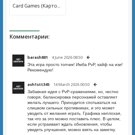
Card Games (Карточные игры) [МОД Mega Pack] APK Android
Комментарии:
barash801
4 June 2026 08:50
Эта игра просто топчик! Имба PvP, кайф на изи!
Рекомендую!
ash1stt345
14 March 2026 00:50
Забавная идея с PvP-сражениями, но, честно
говоря, балансировка персонажей оставляет
желать лучшего. Приходится спотыкаться на
слишком сильных противниках, и это может
уводить от желания играть. Графика неплохая,
так что за это можно поставить плюс. В целом,
если устраивает ждать обновления, чтобы
увидеть улучшения, можно взять на заметку.