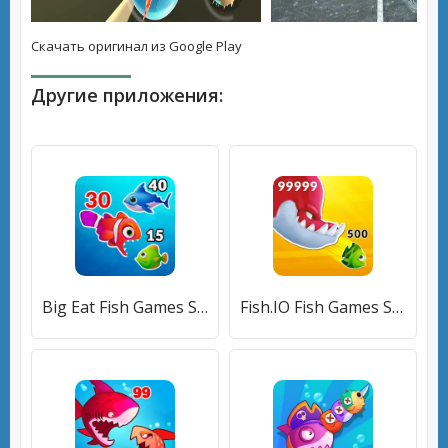
Скачать оригинал из Google Play
Другие приложения:
Big Eat Fish Games Shark Games [МОД Unlocked] APK Android
Fish.IO Fish Games Shark Games (Фиш Ай О Фиш Геймс Шарк Геймс) [МОД Меню] APK Android