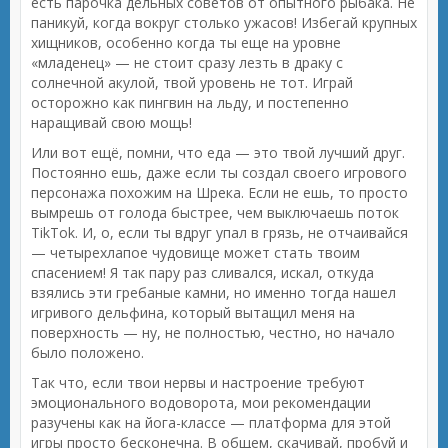
есть парочка дельных советов от опытного рыбака. Не
паникуй, когда вокруг столько ужасов! Избегай крупных
хищников, особенно когда ты еще на уровне
«младенец» — не стоит сразу лезть в драку с
солнечной акулой, твой уровень не тот. Играй
осторожно как пингвин на льду, и постепенно
наращивай свою мощь!
Или вот ещё, помни, что еда — это твой лучший друг.
Постоянно ешь, даже если ты создал своего игрового
персонажа похожим на Шрека. Если не ешь, то просто
вымрешь от голода быстрее, чем выключаешь поток
TikTok. И, о, если ты вдруг упал в грязь, не отчаивайся
— четырехлапое чудовище может стать твоим
спасением! Я так пару раз сливался, искал, откуда
взялись эти гребаные камни, но именно тогда нашел
игривого дельфина, который вытащил меня на
поверхность — ну, не полностью, честно, но начало
было положено.
Так что, если твои нервы и настроение требуют
эмоционального водоворота, мои рекомендации
разучены как на йога-классе — платформа для этой
игры просто бесконечна. В общем, скачивай, пробуй и