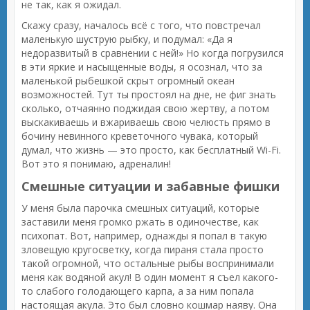
не так, как я ожидал.
Скажу сразу, началось всё с того, что повстречал
маленькую шуструю рыбку, и подумал: «Да я
недоразвитый в сравнении с ней!» Но когда погрузился
в эти яркие и насыщенные воды, я осознал, что за
маленькой рыбешкой скрыт огромный океан
возможностей. Тут ты простоял на дне, не фиг знать
сколько, отчаянно поджидая свою жертву, а потом
выскакиваешь и вжариваешь свою челюсть прямо в
бочину невинного креветочного чувака, который
думал, что жизнь — это просто, как бесплатный Wi-Fi.
Вот это я понимаю, адреналин!
Смешные ситуации и забавные фишки
У меня была парочка смешных ситуаций, которые
заставили меня громко ржать в одиночестве, как
психопат. Вот, например, однажды я попал в такую
зловещую кругосветку, когда пираня стала просто
такой огромной, что остальные рыбы воспринимали
меня как водяной акул! В один момент я съел какого-
то слабого голодающего карпа, а за ним попала
настоящая акула. Это был словно кошмар наяву. Она