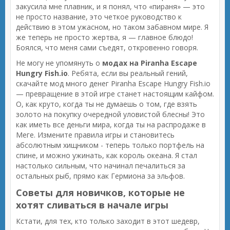
закусила мне плавник, и я понял, что «пираня» — это
не просто название, это четкое руководство к
действию в этом ужасном, но таком забавном мире. Я
же теперь не просто жертва, я — главное блюдо!
Боялся, что меня сами съедят, откровенно говоря.
Не могу не упомянуть о
модах на Piranha Escape
Hungry Fish.io
. Ребята, если вы реальный гений,
скачайте мод много денег Piranha Escape Hungry Fish.io
— превращение в этой игре станет настоящим кайфом.
О, как круто, когда ты не думаешь о том, где взять
золото на покупку очередной уловистой блесны! Это
как иметь все деньги мира, когда ты на распродаже в
Меге. Измените правила игры и становитесь
абсолютным хищником - теперь только портфель на
спине, и можно ужинать, как король океана. Я стал
настолько сильным, что начинал печалиться за
остальных рыб, прямо как Гермиона за эльфов.
Советы для новичков, которые не
хотят сливаться в начале игры
Кстати, для тех, кто только заходит в этот шедевр,