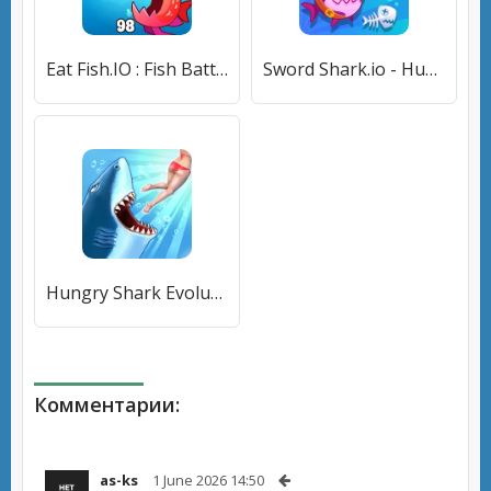
Eat Fish.IO : Fish Battle [МОД Много денег] APK Android
Sword Shark.io - Hungry Shark [МОД Mega Pack] APK Android
Hungry Shark Evolution (Хангри Шарк Эволюшн) [МОД Unlocked] APK Android
Комментарии:
as-ks
1 June 2026 14:50