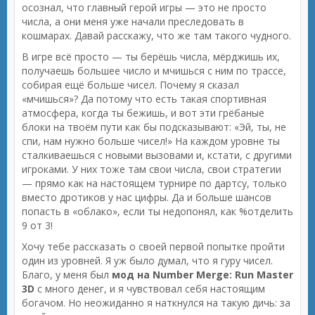
осознал, что главный герой игры — это не просто
числа, а они меня уже начали преследовать в
кошмарах. Давай расскажу, что же там такого чудного.
В игре всё просто — ты берёшь числа, мёрджишь их,
получаешь большее число и мчишься с ним по трассе,
собирая ещё больше чисел. Почему я сказал
«мчишься»? Да потому что есть такая спортивная
атмосфера, когда ты бежишь, и вот эти грёбаные
блоки на твоём пути как бы подсказывают: «Эй, ты, не
спи, нам нужно больше чисел!» На каждом уровне ты
сталкиваешься с новыми вызовами и, кстати, с другими
игроками. У них тоже там свои числа, свои стратегии
— прямо как на настоящем турнире по дартсу, только
вместо дротиков у нас цифры. Да и больше шансов
попасть в «облако», если ты недопонял, как %отделить
9 от 3!
Хочу тебе рассказать о своей первой попытке пройти
один из уровней. Я уж было думал, что я гуру чисел.
Благо, у меня был
мод на Number Merge: Run Master
3D
с много денег, и я чувствовал себя настоящим
богачом. Но неожиданно я наткнулся на такую дичь: за