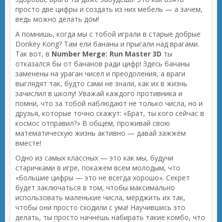
просто две цифры и создать из них мебель — а зачем,
ведь можно делать дом!
А помнишь, когда мы с тобой играли в старые добрые
Donkey Kong? Там ели бананы и прыгали над врагами.
Так вот, в
Number Merge: Run Master 3D
ты
отказался бы от бананов ради цифр! Здесь бананы
заменены на ураган чисел и преодоления, а враги
выглядят так, будто сами не знали, как их в жизнь
зачислил в школу! Уважай каждого противника и
помни, что за тобой наблюдают не только числа, но и
друзья, которые точно скажут: «Брат, ты кого сейчас в
космос отправил?» В общем, проживай свою
математическую жизнь активно — давай зажжём
вместе!
Одно из самых классных — это как мы, будучи
старичками в игре, покажем всем молодым, что
«большие цифры — это не всегда хорошо». Секрет
будет заключаться в том, чтобы максимально
использовать маленькие числа, мёрджить их так,
чтобы они просто сходили с ума! Научившись это
делать, ты просто начнёшь набирать такие комбо, что