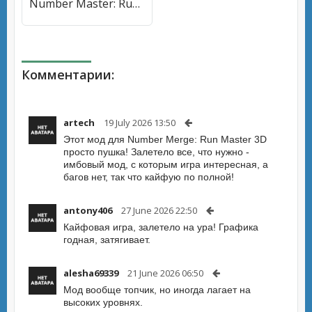
Number Master: Run and merge (Намбер Мастер) [МОД Unlocked] APK Android
Комментарии:
artech
19 July 2026 13:50
Этот мод для Number Merge: Run Master 3D
просто пушка! Залетело все, что нужно -
имбовый мод, с которым игра интересная, а
багов нет, так что кайфую по полной!
antony406
27 June 2026 22:50
Кайфовая игра, залетело на ура! Графика
годная, затягивает.
alesha69339
21 June 2026 06:50
Мод вообще топчик, но иногда лагает на
высоких уровнях.