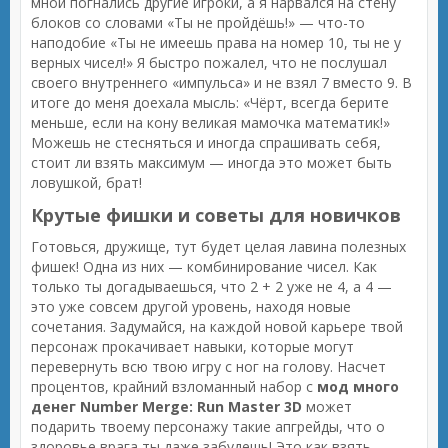
мной погнались другие игроки, а я нарвался на стену
блоков со словами «Ты не пройдёшь!» — что-то
наподобие «Ты не имеешь права на номер 10, ты не у
верных чисел!» Я быстро пожалел, что не послушал
своего внутреннего «импульса» и не взял 7 вместо 9. В
итоге до меня доехала мысль: «Чёрт, всегда берите
меньше, если на кону великая мамочка математик!»
Можешь не стесняться и иногда спрашивать себя,
стоит ли взять максимум — иногда это может быть
ловушкой, брат!
Крутые фишки и советы для новичков
Готовься, дружище, тут будет целая лавина полезных
фишек! Одна из них — комбинирование чисел. Как
только ты догадываешься, что 2 + 2 уже не 4, а 4 —
это уже совсем другой уровень, находя новые
сочетания. Задумайся, на каждой новой карьере твой
персонаж прокачивает навыки, которые могут
перевернуть всю твою игру с ног на голову. Насчет
процентов, крайний взломанный набор с
мод много
денег Number Merge: Run Master 3D
может
подарить твоему персонажу такие апгрейды, что о
здоровье врага ты даже забудешь! Это как взять