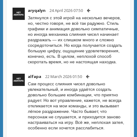
aryqalyn
24 April 2026 07:50
Затянулся с этой игрой на несколько вечеров,
но, честно говоря, не всё так радужно. Стиль
графики и анимация довольно симпатичные,
но иногда механика слияния чисел начинает
раздражать — их слишком много и сложно
сосредоточиться. Но когда получается создать
большую цифру, ощущение удовлетворения,
конечно, есть. В целом, неплохой способ
скоротать время, но не настоящая находка.
alfapa
22 March 2026 01:50
Сам процесс слияния чисел довольно
увлекательный, и иногда удаётся создать
довольно большие комбинации, что приятно
радует. Но вот управление, кажется, не всегда
откликается на мои команды, и это вызывает
лёгкое раздражение. Часто бывает, что
персонаж не слушается, и приходится заново
настраиваться на игру. Всё же, неплохая затея,
особенно если хочется расслабиться.