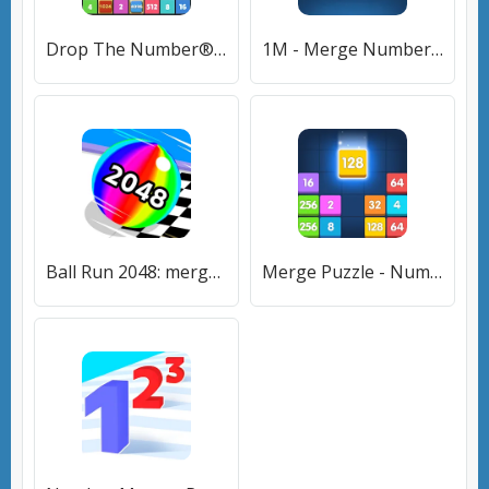
Drop The Number® : Merge Game (Дроп зе Намбер) [МОД Меню] APK Android
1M - Merge Number Block Puzzle [МОД Premium] APK Android
Ball Run 2048: merge number (Бол Ран 2048) [МОД Бесконечные монеты] APK Android
Merge Puzzle - Number Games (Мердж Пазл) [МОД Бесконечные монеты] APK Android