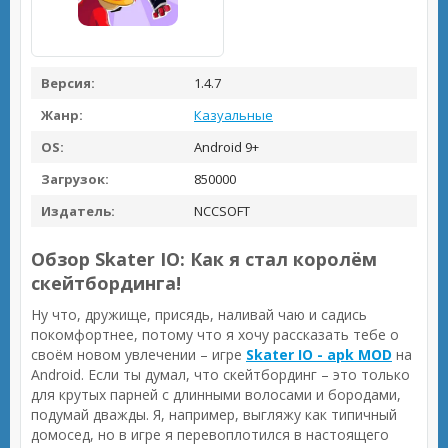
Версия:
1.4.7
Жанр:
Казуальные
OS:
Android 9+
Загрузок:
850000
Издатель:
NCCSOFT
Обзор Skater IO: Как я стал королём
скейтбординга!
Ну что, дружище, присядь, наливай чаю и садись
покомфортнее, потому что я хочу рассказать тебе о
своём новом увлечении – игре
Skater IO - apk MOD
на
Android. Если ты думал, что скейтбординг – это только
для крутых парней с длинными волосами и бородами,
подумай дважды. Я, например, выгляжу как типичный
домосед, но в игре я перевоплотился в настоящего