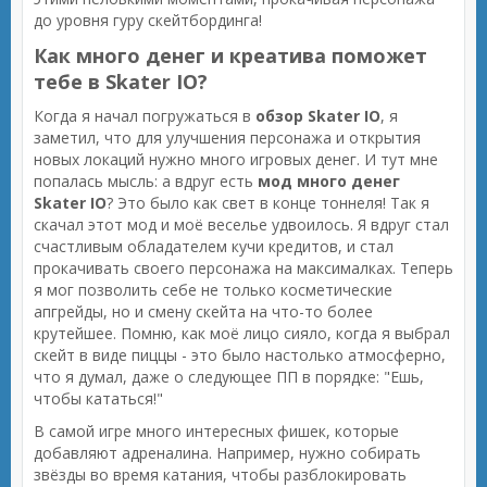
до уровня гуру скейтбординга!
Как много денег и креатива поможет
тебе в Skater IO?
Когда я начал погружаться в
обзор Skater IO
, я
заметил, что для улучшения персонажа и открытия
новых локаций нужно много игровых денег. И тут мне
попалась мысль: а вдруг есть
мод много денег
Skater IO
? Это было как свет в конце тоннеля! Так я
скачал этот мод и моё веселье удвоилось. Я вдруг стал
счастливым обладателем кучи кредитов, и стал
прокачивать своего персонажа на максималках. Теперь
я мог позволить себе не только косметические
апгрейды, но и смену скейта на что-то более
крутейшее. Помню, как моё лицо сияло, когда я выбрал
скейт в виде пиццы - это было настолько атмосферно,
что я думал, даже о следующее ПП в порядке: "Ешь,
чтобы кататься!"
В самой игре много интересных фишек, которые
добавляют адреналина. Например, нужно собирать
звёзды во время катания, чтобы разблокировать