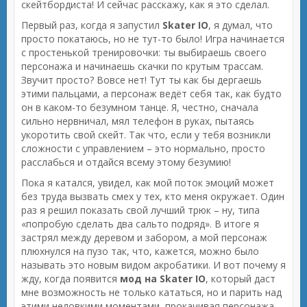
скейтбордиста! И сейчас расскажу, как я это сделал.
Первый раз, когда я запустил
Skater IO
, я думал, что
просто покатаюсь, но не тут-то было! Игра начинается
с простенькой тренировочки: ты выбираешь своего
персонажа и начинаешь скачки по крутым трассам.
Звучит просто? Вовсе нет! Тут ты как бы дергаешь
этими пальцами, а персонаж ведёт себя так, как будто
он в каком-то безумном танце. Я, честно, сначала
сильно нервничал, мял телефон в руках, пытаясь
укоротить свой скейт. Так что, если у тебя возникли
сложности с управлением – это нормально, просто
расслабься и отдайся всему этому безумию!
Пока я катался, увидел, как мой поток эмоций может
без труда вызвать смех у тех, кто меня окружает. Один
раз я решил показать свой лучший трюк – ну, типа
«попробую сделать два сальто подряд». В итоге я
застрял между деревом и забором, а мой персонаж
плюхнулся на пузо так, что, кажется, можно было
называть это новым видом акробатики. И вот почему я
жду, когда появится
мод на Skater IO
, который даст
мне возможность не только кататься, но и парить над
этими неловкими моментами, прокачивая персонажа