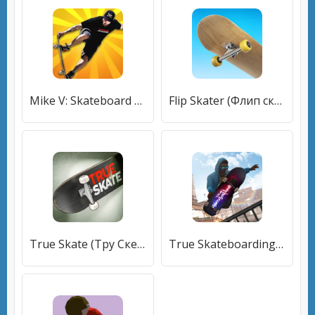
Mike V: Skateboard Party (Майк Ви) [МОД Все открыто] APK Android
Flip Skater (Флип скейтер) [МОД Mega Pack] APK Android
True Skate (Тру Скейт) [МОД Mega Pack] APK Android
True Skateboarding Ride Style [МОД Бесконечные монеты] APK Android