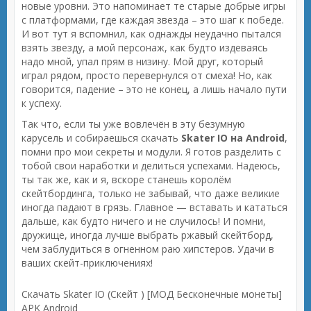
новые уровни. Это напоминает те старые добрые игры
с платформами, где каждая звезда – это шаг к победе.
И вот тут я вспомнил, как однажды неудачно пытался
взять звезду, а мой персонаж, как будто издеваясь
надо мной, упал прям в низину. Мой друг, который
играл рядом, просто перевернулся от смеха! Но, как
говорится, падение – это не конец, а лишь начало пути
к успеху.
Так что, если ты уже вовлечён в эту безумную
карусель и собираешься скачать
Skater IO на Android
,
помни про мои секреты и модули. Я готов разделить с
тобой свои наработки и делиться успехами. Надеюсь,
ты так же, как и я, вскоре станешь королём
скейтбординга, только не забывай, что даже великие
иногда падают в грязь. Главное — вставать и кататься
дальше, как будто ничего и не случилось! И помни,
дружище, иногда лучше выбрать ржавый скейтборд,
чем заблудиться в огненном раю хипстеров. Удачи в
ваших скейт-приключениях!
Скачать Skater IO (Скейт ) [МОД Бесконечные монеты]
APK Android