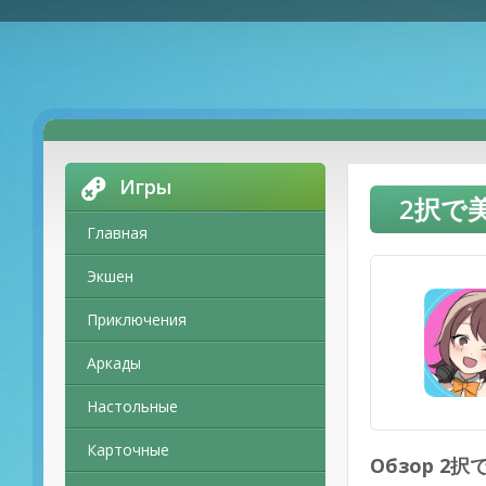
Игры
2択で美少
Главная
Экшен
Приключения
Аркады
Настольные
Карточные
Обзор 2択