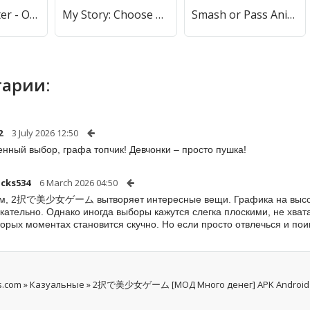
Call Me Master - Otome Game (Колл Ми Мастер) [МОД Premium] APK Android
My Story: Choose Your Own Path (Мой история) [МОД Premium] APK Android
Smash or Pass Anime Game [МОД Меню] APK Android
арии:
2
3 July 2026 12:50
нный выбор, графа топчик! Девчонки – просто пушка!
cks534
6 March 2026 04:50
м, 2択で美少女ゲーム вытворяет интересные вещи. Графика на высоте
кательно. Однако иногда выборы кажутся слегка плоскими, не хват
торых моментах становится скучно. Но если просто отвлечься и поиг
s.com
»
Казуальные
» 2択で美少女ゲーム [МОД Много денег] APK Android