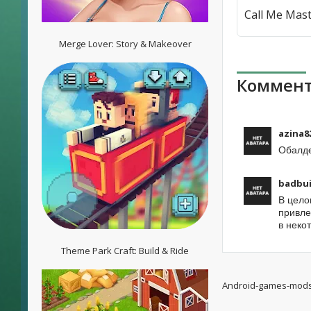
Merge Lover: Story & Makeover
Коммент
azina8
Обалде
badbui
В цело
привле
в неко
Theme Park Craft: Build & Ride
Android-games-mod