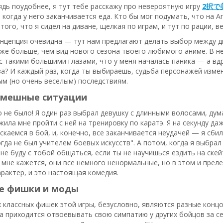
дь поудобнее, я тут тебе расскажу про невероятную игру
2択で美
, когда у него заканчивается еда. Кто бы мог подумать, что на 
того, что я сидел на диване, щелкая по играм, и тут по рации, в
онцепция очевидна — тут нам предлагают делать выбор между д
же больше, чем вид нового сезона твоего любимого аниме. В н
с такими большими глазами, что у меня началась паника — а вд
ва? И каждый раз, когда ты выбираешь, судьба персонажей изме
м (но очень веселым) последствиям.
смешные ситуации
о не было! Я один раз выбрал девушку с длинными волосами, дум
жила мне пройти с ней на тренировку по каратэ. Я на секунду даж
ускаемся в бой, и, конечно, все заканчивается неудачей — я сбил
когда не был учителем боевых искусств". А потом, когда я выбр
Я не буду с тобой общаться, если ты не научишься ездить на ске
 мне кажется, они все немного ненормальные, но в этом и прел
рактер, и это настоящая комедия.
е фишки и моды
 классных фишек этой игры, безусловно, являются разные концо
а приходится отвоевывать свою симпатию у других бойцов за с