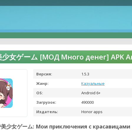
女ゲーム [МОД Много денег] APK And
Версия:
1.5.3
Жанр:
Казуальные
OS:
Android 6+
Загрузок:
490000
Издатель:
Honor apps
で美少女ゲーム: Мои приключения с красавицами