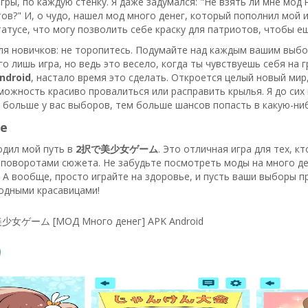
игры, по каждую стенку. Я даже задумался: "Не взять ли мне мод
ов?" И, о чудо, нашел мод много денег, который пополнил мой 
атусе, что могу позволить себе краску для патриотов, чтобы е
ля новичков: не торопитесь. Подумайте над каждым вашим выбор
его лишь игра, но ведь это весело, когда ты чувствуешь себя на 
droid
, настало время это сделать. Откроется целый новый мир
ожность красиво провалиться или расправить крылья. Я до сих п
 больше у вас выборов, тем больше шансов попасть в какую-ниб
е
одил мой путь в
2択で美少女ゲーム
. Это отличная игра для тех, 
поворотами сюжета. Не забудьте посмотреть моды на много ден
А вообще, просто играйте на здоровье, и пусть ваши выборы пр
одными красавицами!
少女ゲーム [МОД Много денег] APK Android