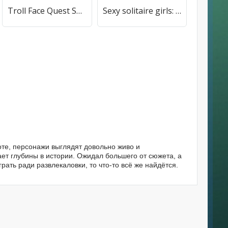
Troll Face Quest Sports Puzzle (Тролль Фейс Квест Спортс пазл) [МОД Бесконечные монеты] APK Android
Sexy solitaire girls: ani card (Сэкси солитер девушки) [МОД Premium] APK Android
, персонажи выглядят довольно живо и
ает глубины в истории. Ожидал большего от сюжета, а
рать ради развлекаловки, то что-то всё же найдётся.