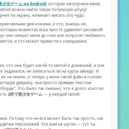
少女ゲーム на Android
, которая заполучила меня,
Android можно найти такую потрясную штуку!
ернее по экрану, начинает мигать это чудо.
вумя милыми девчонками, и это, знаешь ли,
екоторых моментах игра просто удивляет рисовкой!
руг они смешат меня до слез или попросят любимого
няется, и это может привести к совершенно
ал, что она будет какой-то милой и домашней, а она
е задумался, не записаться ли на курсы айкидо. И
 ее на землю, и теперь у меня такой файл в голове:
ал вторую девушку, она просто прямым текстом
йтборде". Это было так смешно, что я долго хохотал.
есть
2択で美少女ゲーム
— у каждой своей
вки. Потому что не все может быть так просто, как
ердечки персонажей. Это вам не шутки — тут ты