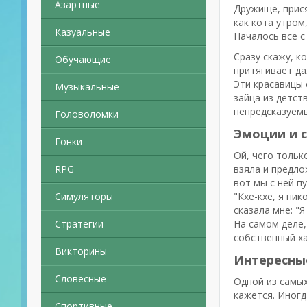
Азартные
Дружище, прися
как кота утром
Казуальные
Началось все с 
Сразу скажу, к
Обучающие
притягивает да
Эти красавицы 
Музыкальные
зайца из детст
непредсказуемы
Головоломки
Эмоции и 
Гонки
Ой, чего тольк
RPG
взяла и предло
вот мы с ней п
Симуляторы
"Кхе-кхе, я ни
сказала мне: "
Стратегии
На самом деле,
собственный ха
Викторины
Интересны
Словесные
Одной из самых
кажется. Иногд
Спортивные