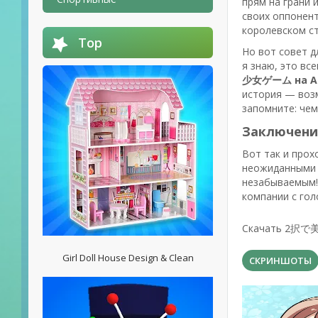
прям на грани 
своих оппонент
королевском ст
Top
Но вот совет д
я знаю, это вс
少女ゲーム на An
история — возм
запомните: чем
Заключени
Вот так и прох
неожиданными 
незабываемым! 
компании с гол
Скачать 2択で美
Girl Doll House Design & Clean
СКРИНШОТЫ