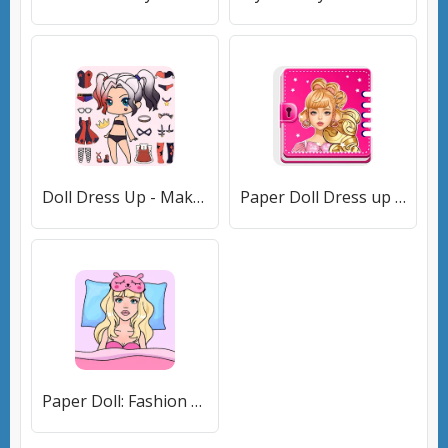
Doll Dress Up - Makeup Games [МОД Меню] APK Android
Paper Doll Dress up Games [МОД Бесконечные монеты] APK Android
Paper Doll: Fashion Dress Up (Свит Пейпер Долл) [МОД Меню] APK Android