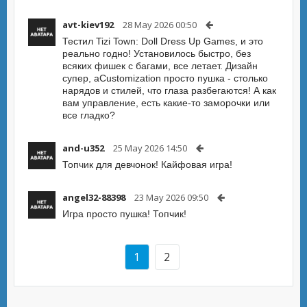
avt-kiev192
28 May 2026 00:50
Тестил Tizi Town: Doll Dress Up Games, и это
реально годно! Установилось быстро, без
всяких фишек с багами, все летает. Дизайн
супер, аCustomization просто пушка - столько
нарядов и стилей, что глаза разбегаются! А как
вам управление, есть какие-то заморочки или
все гладко?
and-u352
25 May 2026 14:50
Топчик для девчонок! Кайфовая игра!
angel32-88398
23 May 2026 09:50
Игра просто пушка! Топчик!
1
2