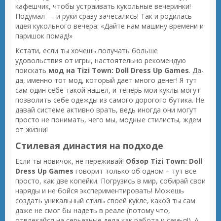
кафешчик, чтобы устраивать кукольные вечеринки!
Подумал — и руки сразу зачесались! Так и родилась
идея кукольного вечера: «Дайте нам машину времени и
паришок помад!»
Кстати, если ты хочешь получать больше
удовольствия от игры, настоятельно рекомендую
поискать
мод на Tizi Town: Doll Dress Up Games
. Да-
да, именно тот мод, который дает много денег! Я тут
сам один себе такой нашел, и теперь мои куклы могут
позволить себе одежды из самого дорогого бутика. Не
давай системе активно врать, ведь иногда они могут
просто не понимать, чего мы, модные стилисты, ждем
от жизни!
Стилевая династия на подходе
Если ты новичок, не переживай!
Обзор Tizi Town: Doll
Dress Up Games
говорит только об одном – тут все
просто, как две копейки. Погрузись в мир, собирай свои
наряды и не бойся экспериментировать! Можешь
создать уникальный стиль своей кукле, какой ты сам
даже не смог бы надеть в реале (потому что,
отвлекайся на серьезные дела как работа и семья!). А