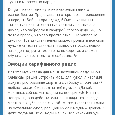
куклы и множество нарядов.
Когда я начал, мне чуть не выскочили глаза от
разнообразия! Представь: ты открываешь приложение,
и перед тобой — гора одежды! Смешные шляпы,
шикарные платья, странные костюмы… Я сначала
думал, что забредаю в гардероб своего дедушки, но
потом просек, что это просто стильные хайповые
шмотки. Тут действительно можно проявить все свои
лучшие качества стилиста, только без осуждающих
взглядов подруг и тех, кто на выходе так и скажет:
«Чувак, ты что, в темноте собирался?»
Эмоции сарафанного радио
Вся эта муть стала для меня настоящей отдушиной!
Однажды, решив устроить моду для кукол, я нарядил
одну в ярко-розовые шорты и футболку с принтом «Я
люблю такси». Смотрел на неё и думал: «Давай,
малышка, сейчас мы поедем на вечеринку!» И ты не
поверишь, она действительно выглядит как звезда
местного клуба. За ее спиной тут же вырастает толпа
из остальных кукол, ревнующих её к модным трюкам. Я
даже подумал, не объединить ли их в какой-нибудь