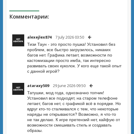
Комментарии:
alexejlex874
7 July 2026 03:50
Тизи Таун - это просто пушка! Установил без
проблем, все быстро загрузилось, никаких
багов нет. Графика летает, возможности по
кастомизации просто имба, так интересно
развивать своих куколок. У кого еще такой опыт
с данной игрой?
ataraxy509
29 June 2026 09:50
Татушки, мод года, однозначно топчик!
Установил все подходят, на старом телефоне
летает, багов нет, с графикой всё в порядке. Но
вдруг кто-то сталкивался с тем, что некоторые
наряды не открываются? Возможно, я что-то
не так делаю. К игре претензий нет, кайфую от
возможности смешивать стиль и создавать
образы.