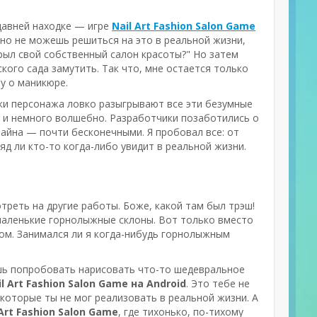
едавней находке — игре
Nail Art Fashion Salon Game
 но не можешь решиться на это в реальной жизни,
ткрыл свой собственный салон красоты?" Но затем
ского сада замутить. Так что, мне остается только
оу о маникюре.
руки персонажа ловко разыгрывают все эти безумные
о и немного волшебно. Разработчики позаботились о
зайна — почти бесконечными. Я пробовал все: от
яд ли кто-то когда-либо увидит в реальной жизни.
треть на другие работы. Боже, какой там был трэш!
 маленькие горнолыжные склоны. Вот только вместо
ром. Занимался ли я когда-нибудь горнолыжным
чешь попробовать нарисовать что-то шедевральное
il Art Fashion Salon Game на Android
. Это тебе не
которые ты не мог реализовать в реальной жизни. А
Art Fashion Salon Game
, где тихонько, по-тихому