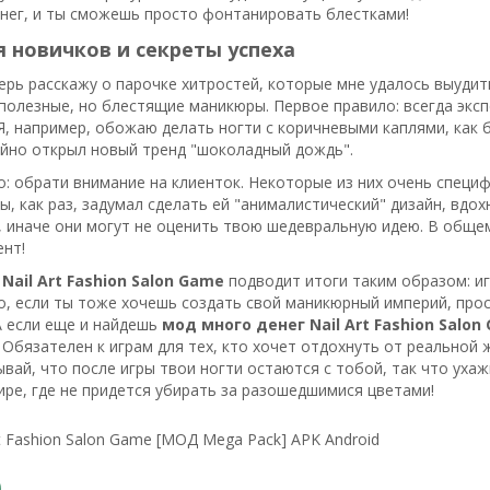
нег, и ты сможешь просто фонтанировать блестками!
 новичков и секреты успеха
перь расскажу о парочке хитростей, которые мне удалось выудит
олезные, но блестящие маникюры. Первое правило: всегда экс
 Я, например, обожаю делать ногти с коричневыми каплями, как 
айно открыл новый тренд "шоколадный дождь".
: обрати внимание на клиенток. Некоторые из них очень специф
ы, как раз, задумал сделать ей "анималистический" дизайн, вдо
 иначе они могут не оценить твою шедевральную идею. В общем
ент!
Nail Art Fashion Salon Game
подводит итоги таким образом: иг
о, если ты тоже хочешь создать свой маникюрный империй, прос
А если еще и найдешь
мод много денег Nail Art Fashion Salon
 Обязателен к играм для тех, кто хочет отдохнуть от реальной
ывай, что после игры твои ногти остаются с тобой, так что уха
ре, где не придется убирать за разошедшимися цветами!
rt Fashion Salon Game [МОД Mega Pack] APK Android