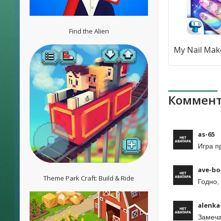
Find the Alien
Коммент
as-65
Игра п
ave-bo
Theme Park Craft: Build & Ride
Годно,
alenka
Замеча