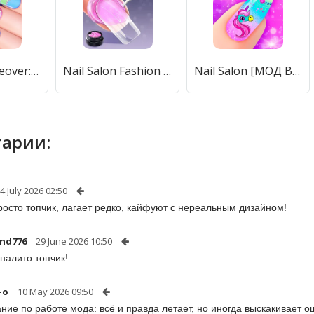
My Nail Makeover: Nail Salon (Моя маникюрная переменка) [МОД Premium] APK Android
Nail Salon Fashion Makeup Game [МОД Mega Pack] APK Android
Nail Salon [МОД Все открыто] APK Android
арии:
4 July 2026 02:50
росто топчик, лагает редко, кайфуют с нереальным дизайном!
nd776
29 June 2026 10:50
 налито топчик!
-o
10 May 2026 09:50
ние по работе мода: всё и правда летает, но иногда выскакивает о