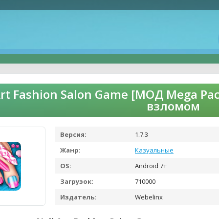
Art Fashion Salon Game [МОД Mega Pa
взломом
Версия:
1.7.3
Жанр:
Казуальные
OS:
Android 7+
Загрузок:
710000
Издатель:
Webelinx