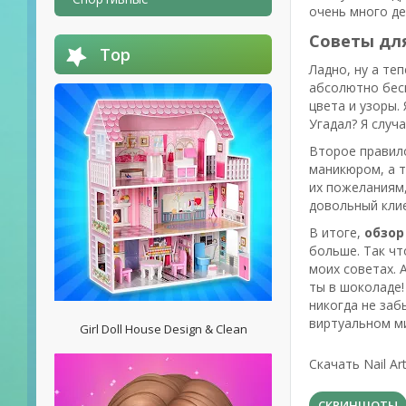
очень много де
Советы для
Top
Ладно, ну а те
абсолютно бесп
цвета и узоры.
Угадал? Я случ
Второе правило
маникюром, а т
их пожеланиям,
довольный кли
В итоге,
обзор 
больше. Так чт
моих советах. 
ты в шоколаде!
никогда не заб
виртуальном ми
Girl Doll House Design & Clean
Скачать Nail A
СКРИНШОТЫ