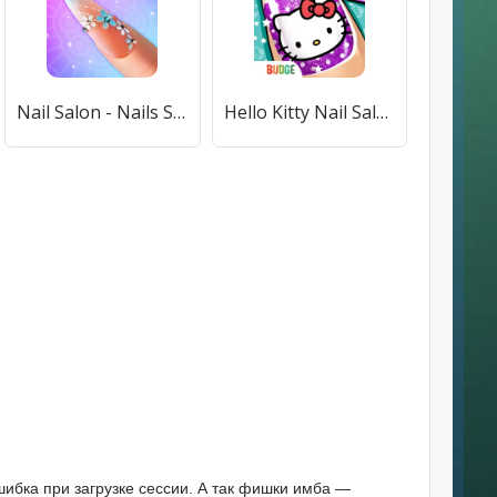
Nail Salon - Nails Spa Games (Нейл Салон) [МОД Mega Pack] APK Android
Hello Kitty Nail Salon [МОД Меню] APK Android
шибка при загрузке сессии. А так фишки имба —