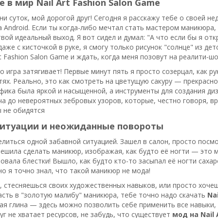
 в мир Nail Art Fashion Salon Game
и суток, мой дорогой друг! Сегодня я расскажу тебе о своей н
 Android. Если ты когда-либо мечтал стать мастером маникюра,
твой идеальный выход. Я вот сидел и думал: "А что если бы я о
даже с кисточкой в руке, я смогу только рисунок "солнце" из дет
Art Fashion Salon Game и ждать, когда меня позовут на реалити-ш
то игра затягивает! Первые минут пять я просто созерцал, как 
тях. Реально, это как смотреть на цветущую сакуру — прекрасн
фика была яркой и насыщенной, а инструменты для создания ди
а до невероятных зебровых узоров, которые, честно говоря, вр
ы не обидятся
итуации и неожиданные повороты
елиться одной забавной ситуацией. Зашел в салон, просто посмо
ешила сделать маникюр, изображая, как будто её ногти — это
овала блестки! Вышло, как будто кто-то засыпал её ногти саха
но я точно знал, что такой маникюр не мода!
 я, стесняешься своих художественных навыков, или просто хо
асть в "золотую малибу" маникюра, тебе точно надо скачать
Na
я глина — здесь можно позволить себе применить все навыки, 
руг не хватает ресурсов, не забудь, что существует
мод на Nail 