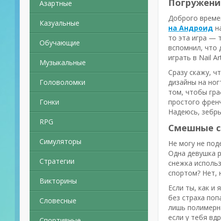
Погружение
Азартные
Доброго времен
Казуальные
на Андроид
на
то эта игра — 
Обучающие
вспомнил, что 
играть в Nail 
Музыкальные
Сразу скажу, ч
Головоломки
дизайны на ног
том, чтобы гра
Гонки
простого френч
Надеюсь, зебр
RPG
Смешные с
Симуляторы
Не могу не под
Одна девушка р
Стратегии
снежка использ
спортом? Нет, 
Викторины
Если ты, как и
без страха поп
Словесные
лишь полимерна
если у тебя вд
Спортивные