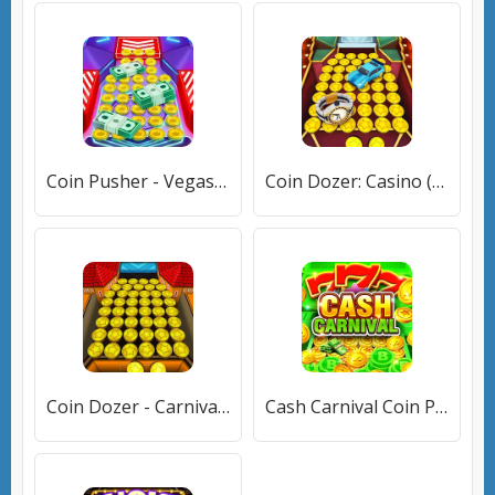
Coin Pusher - Vegas Dozer (Койн Пушер) [МОД Unlocked] APK Android
Coin Dozer: Casino (Коин Дозер) [МОД Premium] APK Android
Coin Dozer - Carnival Prizes (Коин Дозер) [МОД Меню] APK Android
Cash Carnival Coin Pusher Game (Кэш Карнавал Монетный Толкатель Игра) [МОД Mega Pack] APK Android