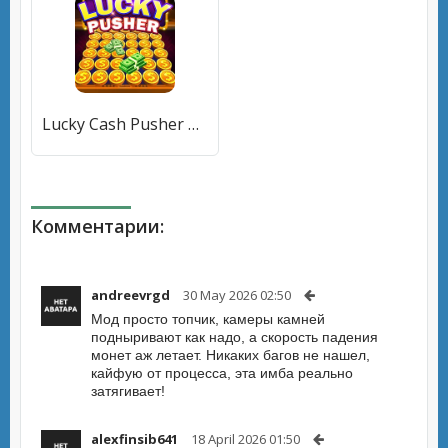
Lucky Cash Pusher Coin Games (Лаки Кэш Пушер Коин Геймс) [МОД Все открыто] APK Android
Комментарии:
andreevrgd
30 May 2026 02:50
Мод просто топчик, камеры камней
подныривают как надо, а скорость падения
монет аж летает. Никаких багов не нашел,
кайфую от процесса, эта имба реально
затягивает!
alexfinsib641
18 April 2026 01:50