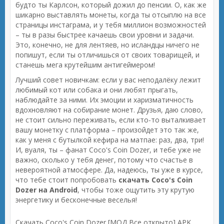
будто ты Карлсон, который дожил до пенсии. О, как же
шикарно выставлять монеты, когда ты отсыплю на все
страницы инстаграма, и у тебя миллион возможностей
– ты в разы быстрее качаешь свои уровни и задачи.
Это, конечно, не для лентяев, но исландцы ничего не
попишут, если ты отличишься от своих товарищей, и
станешь мега крутейшим антигеймером!
Лучший совет новичкам: если у вас неподалёку лежит
любимый кот или собака и они любят прыгать,
наблюдайте за ними. Их эмоции и харизматичность
вдохновляют на собирание монет. Друзья, даю слово,
не стоит сильно переживать, если кто-то выталкивает
вашу монетку с платформа – произойдет это так же,
как у меня с бутылкой кефира на матпае: раз, два, три!
И, вуаля, ты – фанат Coco's Coin Dozer, и тебе уже не
важно, сколько у тебя денег, потому что счастье в
невероятной атмосфере. Да, надеюсь, ты уже в курсе,
что тебе стоит попробовать
скачать Coco's Coin
Dozer на Android
, чтобы тоже ощутить эту крутую
энергетику и бесконечные веселья!
Скачать Coco's Coin Dozer [МОД Все открыто] APK