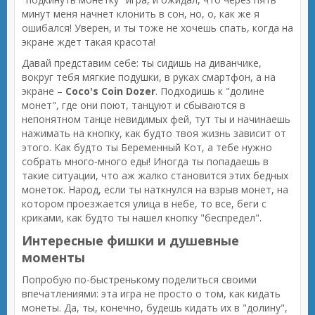
минут меня начнет клонить в сон, но, о, как же я
ошибался! Уверен, и ты тоже не хочешь спать, когда на
экране ждет такая красота!
Давай представим себе: ты сидишь на диванчике,
вокруг тебя мягкие подушки, в руках смартфон, а на
экране –
Coco's Coin Dozer
. Подходишь к "долине
монет", где они поют, танцуют и сбываются в
непонятном танце невидимых фей, тут ты и начинаешь
нажимать на кнопку, как будто твоя жизнь зависит от
этого. Как будто ты Беременный Кот, а тебе нужно
собрать много-много еды! Иногда ты попадаешь в
такие ситуации, что аж жалко становится этих бедных
монеток. Народ, если ты наткнулся на взрыв монет, на
котором проезжается улица в небе, то все, беги с
криками, как будто ты нашел кнопку "беспредел".
Интересные фишки и душевные
моменты
Попробую по-быстренькому поделиться своими
впечатлениями: эта игра не просто о том, как кидать
монеты. Да, ты, конечно, будешь кидать их в "долину",