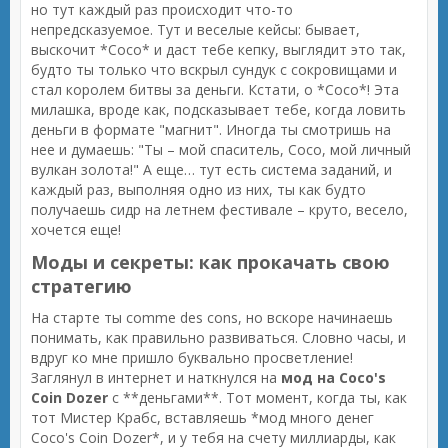
но тут каждый раз происходит что-то
непредсказуемое. Тут и веселые кейсы: бывает,
выскочит *Coco* и даст тебе кепку, выглядит это так,
будто ты только что вскрыл сундук с сокровищами и
стал королем битвы за деньги. Кстати, о *Coco*! Эта
милашка, вроде как, подсказывает тебе, когда ловить
деньги в формате "магнит". Иногда ты смотришь на
нее и думаешь: "Ты – мой спаситель, Coco, мой личный
вулкан золота!" А еще… тут есть система заданий, и
каждый раз, выполняя одно из них, ты как будто
получаешь сидр на летнем фестивале – круто, весело,
хочется еще!
Моды и секреты: как прокачать свою
стратегию
На старте ты comme des cons, но вскоре начинаешь
понимать, как правильно развиваться. Словно часы, и
вдруг ко мне пришло буквально просветление!
Заглянул в интернет и наткнулся на
мод на Coco's
Coin Dozer
с **деньгами**. Тот момент, когда ты, как
тот Мистер Крабс, вставляешь *мод много денег
Coco's Coin Dozer*, и у тебя на счету миллиарды, как