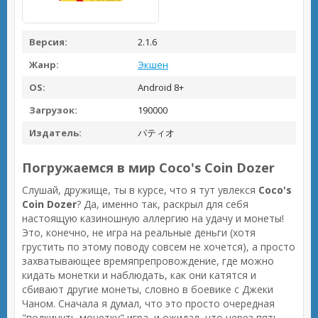
Версия:
2.1.6
Жанр:
Экшен
OS:
Android 8+
Загрузок:
190000
Издатель:
パティオ
Погружаемся в мир Coco's Coin Dozer
Слушай, дружище, ты в курсе, что я тут увлекся
Coco's
Coin Dozer
? Да, именно так, раскрыл для себя
настоящую казиношную аллергию на удачу и монеты!
Это, конечно, не игра на реальные деньги (хотя
грустить по этому поводу совсем не хочется), а просто
захватывающее времяпрепровождение, где можно
кидать монетки и наблюдать, как они катятся и
сбивают другие монеты, словно в боевике с Джеки
Чаном. Сначала я думал, что это просто очередная
"подкинуть монетку" игра, и ожидал, что через пять