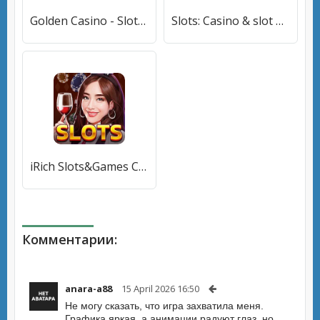
Golden Casino - Slots Games (Голден Казино) [МОД Unlocked] APK Android
Slots: Casino & slot games (слоты) [МОД Unlocked] APK Android
iRich Slots&Games Casino, 777 [МОД Unlocked] APK Android
Комментарии:
anara-a88
15 April 2026 16:50
Не могу сказать, что игра захватила меня.
Графика яркая, а анимации радуют глаз, но