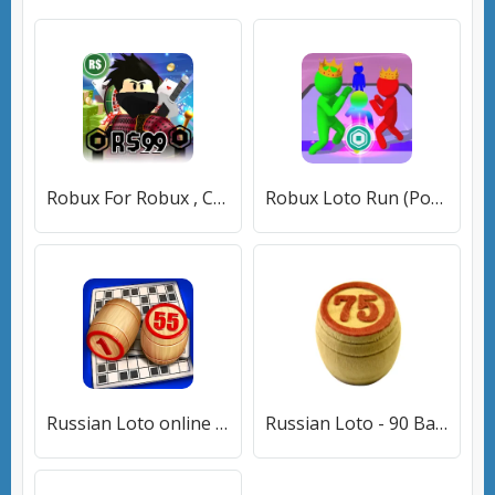
Robux For Robux , Casino Robux [МОД Unlocked] APK Android
Robux Loto Run (Робукс Лото Ран) [МОД Все открыто] APK Android
Russian Loto online [МОД Бесконечные монеты] APK Android
Russian Loto - 90 Ball Bingo [МОД Mega Pack] APK Android