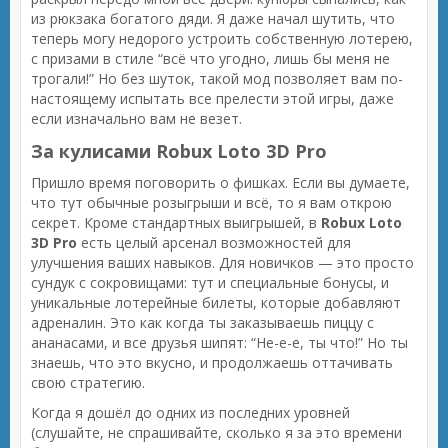
из рюкзака богатого дяди. Я даже начал шутить, что
теперь могу недорого устроить собственную лотерею,
с призами в стиле “всё что угодно, лишь бы меня не
трогали!” Но без шуток, такой мод позволяет вам по-
настоящему испытать все прелести этой игры, даже
если изначально вам не везет.
За кулисами Robux Loto 3D Pro
Пришло время поговорить о фишках. Если вы думаете,
что тут обычные розыгрыши и всё, то я вам открою
секрет. Кроме стандартных выигрышей, в
Robux Loto
3D Pro
есть целый арсенал возможностей для
улучшения ваших навыков. Для новичков — это просто
сундук с сокровищами: тут и специальные бонусы, и
уникальные лотерейные билеты, которые добавляют
адреналин. Это как когда ты заказываешь пиццу с
ананасами, и все друзья шипят: “Не-е-е, ты что!” Но ты
знаешь, что это вкусно, и продолжаешь оттачивать
свою стратегию.
Когда я дошёл до одних из последних уровней
(слушайте, не спрашивайте, сколько я за это времени