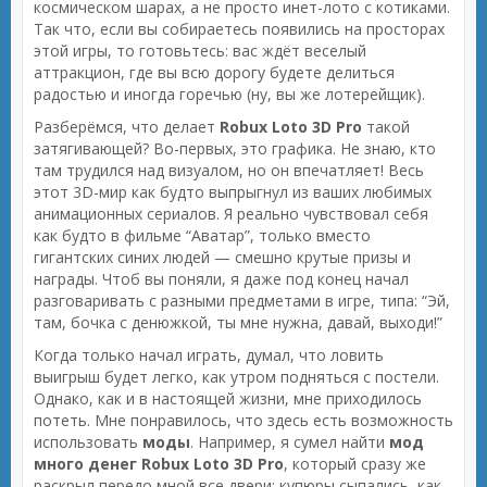
космическом шарах, а не просто инет-лото с котиками.
Так что, если вы собираетесь появились на просторах
этой игры, то готовьтесь: вас ждёт веселый
аттракцион, где вы всю дорогу будете делиться
радостью и иногда горечью (ну, вы же лотерейщик).
Разберёмся, что делает
Robux Loto 3D Pro
такой
затягивающей? Во-первых, это графика. Не знаю, кто
там трудился над визуалом, но он впечатляет! Весь
этот 3D-мир как будто выпрыгнул из ваших любимых
анимационных сериалов. Я реально чувствовал себя
как будто в фильме “Аватар”, только вместо
гигантских синих людей — смешно крутые призы и
награды. Чтоб вы поняли, я даже под конец начал
разговаривать с разными предметами в игре, типа: “Эй,
там, бочка с денюжкой, ты мне нужна, давай, выходи!”
Когда только начал играть, думал, что ловить
выигрыш будет легко, как утром подняться с постели.
Однако, как и в настоящей жизни, мне приходилось
потеть. Мне понравилось, что здесь есть возможность
использовать
моды
. Например, я сумел найти
мод
много денег Robux Loto 3D Pro
, который сразу же
раскрыл передо мной все двери: купюры сыпались, как