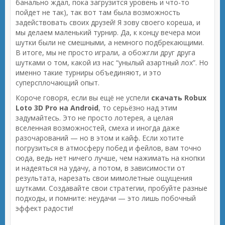
банально ждал, пока загрузится уровень и что-то
пойдет не так), так вот там была возможность
задействовать своих друзей! Я зову своего кореша, и
мы делаем маленький турнир. Да, к концу вечера мои
шутки были не смешными, а немного подбрекающими.
В итоге, мы не просто играли, а обожгли друг друга
шутками о том, какой из нас “унылый азартный лох”. Но
именно такие турниры объединяют, и это
суперсплочающий опыт.
Короче говоря, если вы ещё не успели
скачать Robux
Loto 3D Pro на Android
, то серьёзно над этим
задумайтесь. Это не просто лотерея, а целая
вселенная возможностей, смеха и иногда даже
разочарований — но в этом и кайф. Если хотите
погрузиться в атмосферу побед и фейлов, вам точно
сюда, ведь нет ничего лучше, чем нажимать на кнопки
и надеяться на удачу, а потом, в зависимости от
результата, нарезать свои мимолетные ощущения
шутками. Создавайте свои стратегии, пробуйте разные
подходы, и помните: неудачи — это лишь побочный
эффект радости!