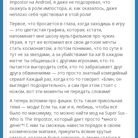
Impostor на Android, я даже не подозревал, что
окажусь в роли импостора, и, как оказалось, даже
неплохо себя чувствовал в этой роли!
Первое, что бросается в глаза, когда заходишь в игру
— это цветастая графика, которая, кстати,
напоминает мне школу мультфильмов про чужих.
Играя, я тут же вспомнил все свои детские мечты
стать космонавтом, а потом понимаю, что по сути я
тут не за звездами, а за убийствами! Ха-ха! В каждом
матче ты общаешься с другими игроками, кто-то
пытается выгородить себя, кто-то забрасывает друг
друга обвинениями — это просто знатный комедийный
сериал! Каждый раз, когда кто-то говорит: «Блин, он
выглядит подозрительно», а сам при этом стоит с
ножом, вот эти моменты не передать словами!
А теперь вспомни про фишки. Есть такая прикольная
тема — моды! Если ты, как и я, любишь, чтобы всё
было по максимуму, то можно найти мод на Super Sus -
Who Is The Impostor, который дает просто *много
денег*! С ним ты сможешь навести порядок в своем
космическом экипаже, прикупить всякие крутые
шматья, которые будут говорить о твоем статусе в