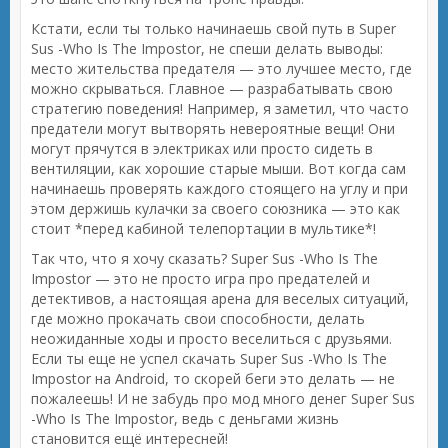
Кстати, если ты только начинаешь свой путь в Super
Sus -Who Is The Impostor, не спеши делать выводы:
место жительства предателя — это лучшее место, где
можно скрываться. Главное — разрабатывать свою
стратегию поведения! Например, я заметил, что часто
предатели могут вытворять невероятные вещи! Они
могут прячутся в электриках или просто сидеть в
вентиляции, как хорошие старые мыши. Вот когда сам
начинаешь проверять каждого стоящего на углу и при
этом держишь кулачки за своего союзника — это как
стоит *перед кабиной телепортации в мультике*!
Так что, что я хочу сказать? Super Sus -Who Is The
Impostor — это не просто игра про предателей и
детективов, а настоящая арена для веселых ситуаций,
где можно прокачать свои способности, делать
неожиданные ходы и просто веселиться с друзьями.
Если ты еще не успел скачать Super Sus -Who Is The
Impostor на Android, то скорей беги это делать — не
пожалеешь! И не забудь про мод много денег Super Sus
-Who Is The Impostor, ведь с деньгами жизнь
становится ещё интересней!