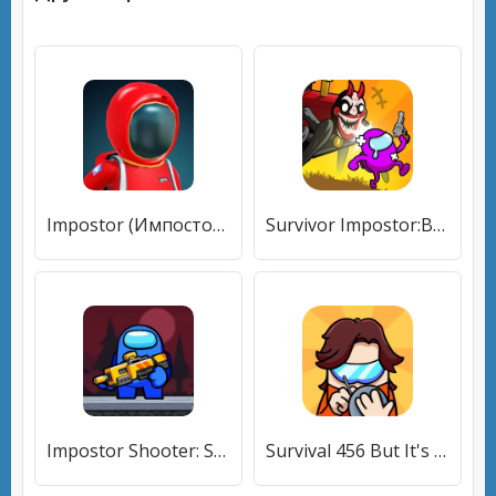
Impostor (Импостор) [МОД Все открыто] APK Android
Survivor Impostor:BattleRoyale (Сурвайвер Импостер) [МОД Все открыто] APK Android
Impostor Shooter: Survival (Импостер Шутер) [МОД Бесконечные монеты] APK Android
Survival 456 But It's Impostor [МОД Все открыто] APK Android