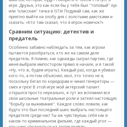
игре. Друзья, это как если бы у тебя был "топовый" лук
или "классная" тачка в GTA! Подумай сам, как же
приятно выйти на злобу дня с золотыми шмотками и
сказать: «Кто там сказал, что я игрок-новичок?»
Сравним ситуацию: детектив и
предатель
Особенно забавно наблюдать за тем, как игроки
пытаются разобраться, кто же на самом деле
предатель. Я помню, как однажды сыграл партию, где
меня выбрали импостором прямо в начале, и я такой:
«Ну, что ж, будем играть). Каждый раз, когда я убивал
кого-то, а потом объяснял, мол, это точно не я,
поскольку бегал по коридорам и чинил генераторы —
смех и грех! В этой игре мой актёрский талант
открылся просто нереально, я тут же вспомнил все
свои школьные театральные роли и затеял настоящую
"борьбу за выживание". Каждое слово ловили, как
будто это был последний шанс выбрать настоящего
предателя среди нас! Ты аж чувствуешь себя как в
каком-то криминальном фильме, где каждый угол —
это шанс споткнуться на тропе правды.