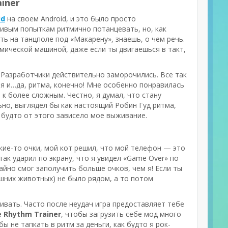
iner
id
на своем Android, и это было просто
ривым попыткам ритмично потанцевать, но, как
ть на танцполе под «Макарену», знаешь, о чем речь.
мической машиной, даже если ты двигаешься в такт,
 Разработчики действительно заморочились. Все так
ья и…да, ритма, конечно! Мне особенно понравилась
к более сложным. Честно, я думал, что стану
ьно, выглядел бы как настоящий Робин Гуд ритма,
к будто от этого зависело мое выживание.
кие-то очки, мой кот решил, что мой телефон — это
так ударил по экрану, что я увидел «Game Over» по
чайно смог заполучить больше очков, чем я! Если ты
ашних животных) не было рядом, а то потом
вать. Часто после неудач игра предоставляет тебе
 Rhythm Trainer
, чтобы загрузить себе мод много
ы не тапкать в ритм за деньги, как будто я рок-