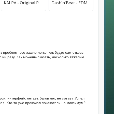
KALPA - Original Rhythm Game (КАЛПА) [МОД Все открыто] APK Android
Dash'n'Beat - EDM Rhythm game [МОД Unlocked] APK Android
 проблем, все зашло легко, как будто сам открыл
ал ни разу. Как можешь сказать, насколько тяжелые
н, интерфейс летает, багов нет, не лагает. Успел
ая. Кто-то уже прокачал показатели на максимум?