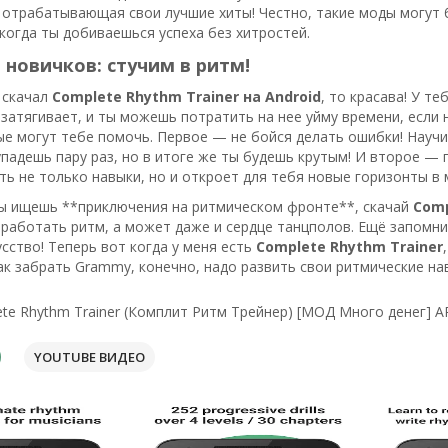
, отрабатывающая свои лучшие хиты! Честно, такие моды могут 
 когда ты добиваешься успеха без хитростей.
новичков: стучим в ритм!
 скачал
Complete Rhythm Trainer на Android
, то красава! У т
затягивает, и ты можешь потратить на нее уйму времени, если 
ые могут тебе помочь. Первое — не бойся делать ошибки! Научи
 упадешь пару раз, но в итоге же ты будешь крутым! И второе 
ь не только навыки, но и откроет для тебя новые горизонты в 
 ты ищешь **приключения на ритмическом фронте**, скачай
Comp
работать ритм, а может даже и сердце танцполов. Ещё запомни:
сство! Теперь вот когда у меня есть
Complete Rhythm Trainer
как забрать Grammy, конечно, надо развить свои ритмические на
te Rhythm Trainer (Комплит Ритм Трейнер) [МОД Много денег] A
YOUTUBE ВИДЕО