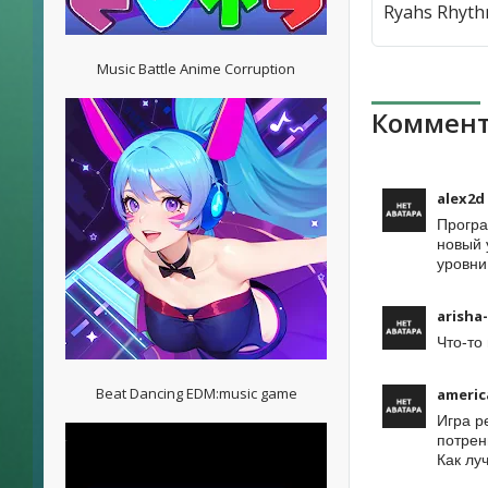
Music Battle Anime Corruption
Коммент
alex2d
Програ
новый 
уровни
arisha
Что-то
Beat Dancing EDM:music game
americ
Игра р
потрен
Как лу