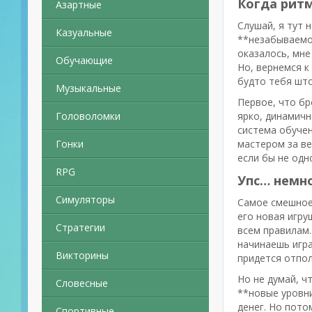
Когда ритм
Азартные
Слушай, я тут 
Казуальные
**незабываемо*
оказалось, мне
Обучающие
Но, вернемся к
будто тебя што
Музыкальные
Первое, что бр
Головоломки
ярко, динамичн
система обучен
Гонки
мастером за ве
если бы не одн
RPG
Упс… немно
Симуляторы
Самое смешное,
его новая игру
Стратегии
всем правилам.
начинаешь игра
Викторины
придется отпол
Но не думай, ч
Словесные
**новые уровн
денег. Но пото
Спортивные