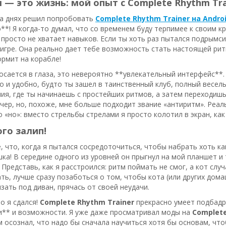
 — это жизнь: мой опыт с Complete Rhythm Tra
на днях решил попробовать
Complete Rhythm Trainer на Andro
*! Я когда-то думал, что со временем буду терпимее к своим к
 просто не хватает навыков. Если ты хоть раз пытался подрымси
 игре. Она реально дает тебе возможность стать настоящей рит
рмит на корабле!
осается в глаза, это невероятно **увлекательный интерфейс**.
о и удобно, будто ты зашел в таинственный клуб, полный весел
ия, где ты начинаешь с простейших ритмов, а затем переходишь 
чер, но, похоже, мне больше подходит звание «антиритм». Реал
о «но»: вместо стрельбы стрелами я просто колотил в экран, ка
го залип!
 что, когда я пытался сосредоточиться, чтобы набрать хоть ка
шка! В середине одного из уровней он прыгнул на мой планшет и 
 Представь, как я расстроился: ритм поймать не смог, а кот слу
ть, лучше сразу позаботься о том, чтобы кота (или других дом
зать под диван, прячась от своей неудачи.
то я сдался!
Complete Rhythm Trainer
прекрасно умеет подбадри
и** и возможности. Я уже даже просматривал моды на
Complete
м осознал, что надо бы сначала научиться хотя бы основам, чтоб