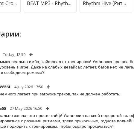
Ryahs Rhythm: Crossword Puzzle (Райяс Ритм) [МОД Много денег] APK Android
BEAT MP3 - Rhythm Game (БИТ МП3) [МОД Меню] APK Android
Rhythm Hive (Ритм Хайв) [МОД Premium] APK Android
арии:
Today, 12:50
ммка реально имба, кайфовал от тренировок! Установка прошла без
уровень в игре. Даже на слабых девайсах летает, багов нет, не лаг
 в свободном режиме?
-86561
4 July 2026 17:50
 немного лагает при загрузке треков, так не должен работать.
a55
27 May 2026 16:50
еально зашла, это просто кайф! Установил на свой недорогой телефо
ироваться с разными ритмами, треки прикольные, годнота полнейш
чше подходить к тренировкам, чтобы быстро прокачаться?