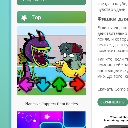
звезда в клубе
чувство удачи,
Top
Фишки для 
Если ты еще не
действительно 
понял, и котор
велике, да, ты
поможет развит
Так что, если
помочь тебе за
настоящее иску
мир. До того, 
Скачать Comple
СКРИНШОТЫ
Plants vs Rappers Beat Battles