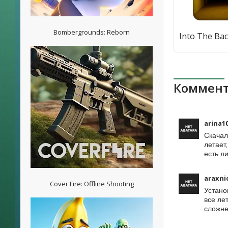
Bombergrounds: Reborn
Коммент
arina1
Скачал
летает
есть л
araxni
Cover Fire: Offline Shooting
Устано
все ле
сложне