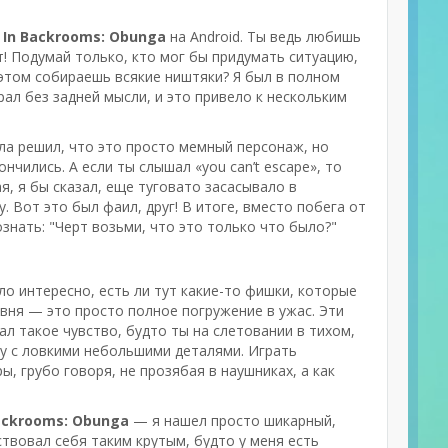
 In Backrooms: Obunga
на Android. Ты ведь любишь
! Подумай только, кто мог бы придумать ситуацию,
 этом собираешь всякие ништяки? Я был в полном
рал без задней мысли, и это привело к нескольким
ала решил, что это просто мемный персонаж, но
нчились. А если ты слышал «you can’t escape», то
я, я бы сказал, еще туговато засасывало в
. Вот это был фаил, друг! В итоге, вместо побега от
ознать: "Черт возьми, что это только что было?"
ло интересно, есть ли тут какие-то фишки, которые
ровня — это просто полное погружение в ужас. Эти
л такое чувство, будто ты на слетовании в тихом,
у с ловкими небольшими деталями. Играть
, грубо говоря, не прозябая в наушниках, а как
ackrooms: Obunga
— я нашел просто шикарный,
ствовал себя таким крутым, будто у меня есть