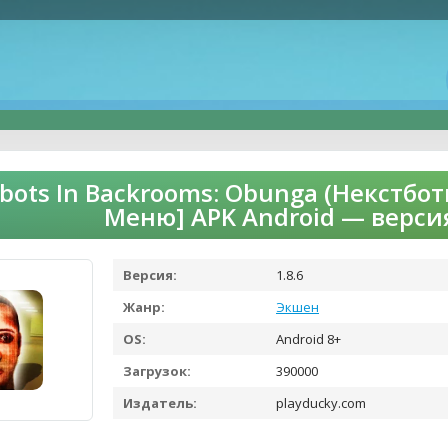
bots In Backrooms: Obunga (Некстбо
Меню] APK Android — верси
Версия:
1.8.6
Жанр:
Экшен
OS:
Android 8+
Загрузок:
390000
Издатель:
playducky.com