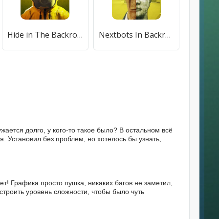
Hide in The Backrooms Nextbots (Спрятаться в комнате сзади) [МОД Unlocked] APK Android
Nextbots In Backrooms: Shooter (Некстботс в комнатах позади) [МОД Premium] APK Android
ужается долго, у кого-то такое было? В остальном всё
. Установил без проблем, но хотелось бы узнать,
ет! Графика просто пушка, никаких багов не заметил,
астроить уровень сложности, чтобы было чуть