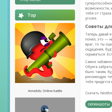
суперспособнос
возможности, и
тебя от страха
Top
уголке.
Советы дл
Теперь давай я
понял, это — н
враг, то ты ош
ощущения, будт
скрываться. Ес
Самое забавное
Обунга забрать
было таким, бу
рекомендую те
тебе придется 
Annelids: Online battle
Скачать Nextbo
СКРИНШОТЫ