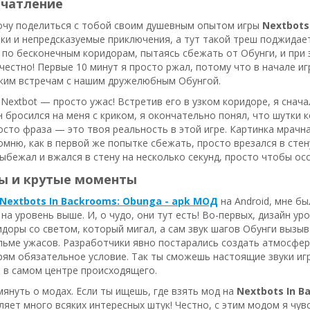
ечатление
Хочу поделиться с тобой своим душевным опытом игры
Nextbots
ки и непредсказуемые приключения, а тут такой треш поджидает
 по бесконечным коридорам, пытаясь сбежать от Обунги, и при
 честно! Первые 10 минут я просто ржал, потому что в начале иг
ким встречам с нашим дружелюбным Обунгой.
Nextbot — просто ужас! Встретив его в узком коридоре, я снач
н бросился на меня с криком, я окончательно понял, что шутки ко
росто фраза — это твоя реальность в этой игре. Картинка мрачна
омню, как в первой же попытке сбежать, просто врезался в стену
выбежал и вжался в стену на несколько секунд, просто чтобы ос
ы и крутые моменты
Nextbots In Backrooms: Obunga - apk МОД
на Android, мне бы
на уровень выше. И, о чудо, они тут есть! Во-первых, дизайн у
доры со светом, который мигал, а сам звук шагов Обунги вызыва
льме ужасов. Разработчики явно постарались создать атмосфер
ям обязательное условие. Так ты сможешь настоящие звуки игры
 в самом центре происходящего.
мянуть о модах. Если ты ищешь, где взять мод на
Nextbots In B
яет много всяких интересных штук! Честно, с этим модом я чув