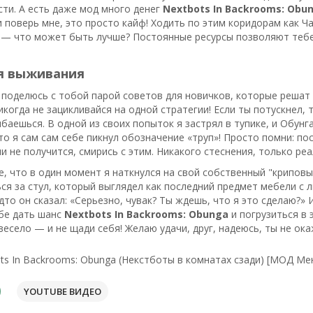
ти. А есть даже мод много денег
Nextbots In Backrooms: Obu
 поверь мне, это просто кайф! Ходить по этим коридорам как Ча
 — что может быть лучше? Постоянные ресурсы позволяют тебе
я выживания
 поделюсь с тобой парой советов для новичков, которые решат п
икогда не зацикливайся на одной стратегии! Если ты потускнел, т
ибаешься. В одной из своих попыток я застрял в тупике, и Обунг
о я сам сам себе пикнул обозначение «труп»! Просто помни: по
ли не получится, смирись с этим. Никакого стеснения, только ре
, что в один момент я наткнулся на свой собственный "криповы
ся за стул, который выглядел как последний предмет мебели с 
дто он сказал: «Серьезно, чувак? Ты ждешь, что я это сделаю?» И
бе дать шанс
Nextbots In Backrooms: Obunga
и погрузиться в 
весело — и не щади себя! Желаю удачи, друг, надеюсь, ты не о
ts In Backrooms: Obunga (Некстботы в комнатах сзади) [МОД Ме
YOUTUBE ВИДЕО