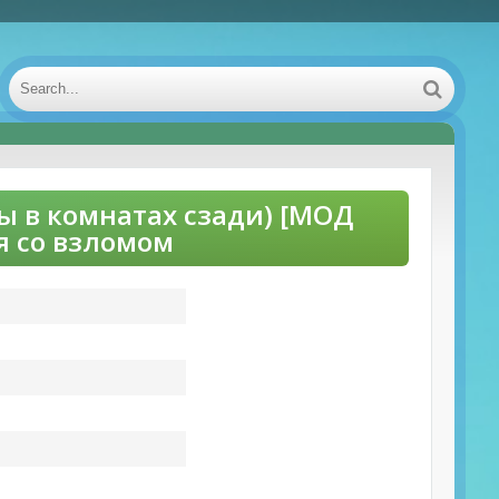
ты в комнатах сзади) [МОД
я со взломом