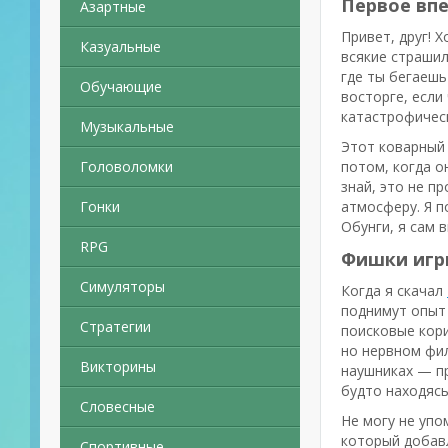
Первое вп
Азартные
Привет, друг! 
Казуальные
всякие страшил
где ты бегаешь
Обучающие
восторге, если
катастрофичес
Музыкальные
Этот коварный 
Головоломки
потом, когда о
знай, это не п
Гонки
атмосферу. Я п
Обунги, я сам 
RPG
Фишки игр
Симуляторы
Когда я скачал
поднимут опыт 
Стратегии
поисковые кори
но нервном фи
Викторины
наушниках — пр
будто находясь
Словесные
Не могу не упо
который добавл
Спортивные