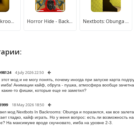
Into The Backrooms (Инту за бэкрумс) [МОД Много денег] APK Android
Horror Hide - Backrooms Escape (Хоррор Хайд) [МОД Unlocked] APK Android
Nextbots: Obunga Chase Rooms (Некстботс) [МОД Все открыто] APK Android
арии:
098124
4 July 2026 22:50
 этот мод и не могу понять, почему иногда при запуске карта подгр
, имба! Анимации кайф, обруга - пушка, атмосфера вообще зачетная
и какие-то фишки, которые еще не заметил?
d999
18 May 2026 18:50
вил мод Nextbots In Backrooms: Obunga и поразился, как все залета
тает гладко, кайф играть. Но у меня вопрос: есть ли возможность н
е? На максимуме вроде скучновато, имба на уровне 2-3.