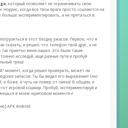
nga
, который позволяет не ограничивать свои
к Норрис, когда все твои враги просто ссылаются на
 больше экспериментировать, а не прятаться в
огрузиться в этот бездну ужасов. Первое, что я
ак сказать, и решил, что телефон твой друг, а не
а так приятно меня нашел. Это были такие
стоянно исследуй, ищи разные пути и пробуй
альный треш!
й" момент, когда решил проверить, может ли
людских запасов. Ты бы видел его выражение! Оно
, о боже, я чуть не помер от смеха! В общем, я
этот игровой кошмар. Пробуй, экспериментируй и
кажешься в моем «криповом моменте»!
ню] APK Android