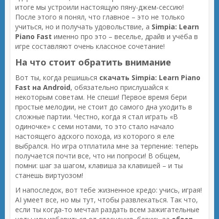
итоге мы устроили настоящую пяну-джем-сессию!
После этого я понял, что главное – это не только
учиться, но и получать удовольствие, а
Simpia: Learn
Piano Fast
именно про это – веселье, драйв и учёба в
игре составляют очень классное сочетание!
На что стоит обратить внимание
Вот ты, когда решишься
скачать Simpia: Learn Piano
Fast на Android
, обязательно прислушайся к
некоторым советам. Не спеши! Первое время бери
простые мелодии, не стоит до самого дна уходить в
сложные партии. Честно, когда я стал играть «В
одиночке» с семи нотами, то это стало начало
настоящего адского похода, из которого я еле
выбрался. Но игра отплатила мне за терпение: теперь
получается почти все, что ни попроси! В общем,
помни: шаг за шагом, клавиша за клавишей – и ты
станешь виртуозом!
И напоследок, вот тебе жизненное кредо: учись, играя!
AI умеет все, но мы тут, чтобы развлекаться. Так что,
если ты когда-то мечтал раздать всем зажигательные