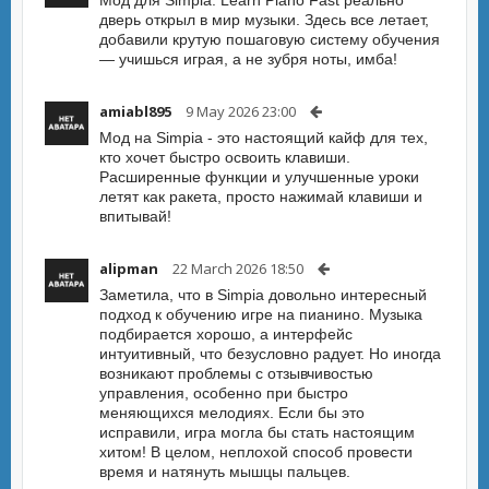
Мод для Simpia: Learn Piano Fast реально
дверь открыл в мир музыки. Здесь все летает,
добавили крутую пошаговую систему обучения
— учишься играя, а не зубря ноты, имба!
amiabl895
9 May 2026 23:00
Мод на Simpia - это настоящий кайф для тех,
кто хочет быстро освоить клавиши.
Расширенные функции и улучшенные уроки
летят как ракета, просто нажимай клавиши и
впитывай!
alipman
22 March 2026 18:50
Заметила, что в Simpia довольно интересный
подход к обучению игре на пианино. Музыка
подбирается хорошо, а интерфейс
интуитивный, что безусловно радует. Но иногда
возникают проблемы с отзывчивостью
управления, особенно при быстро
меняющихся мелодиях. Если бы это
исправили, игра могла бы стать настоящим
хитом! В целом, неплохой способ провести
время и натянуть мышцы пальцев.