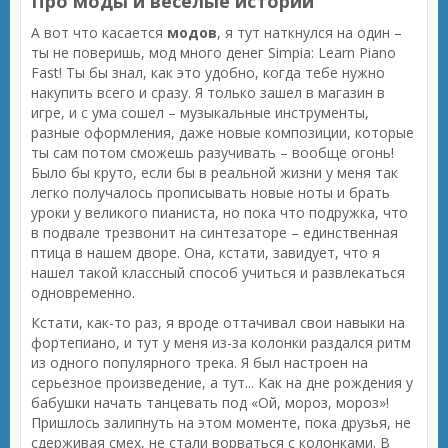
Про моды и веселые истории
А вот что касается
модов
, я тут наткнулся на один –
ты не поверишь, мод много денег Simpia: Learn Piano
Fast! Ты бы знал, как это удобно, когда тебе нужно
накупить всего и сразу. Я только зашел в магазин в
игре, и с ума сошел – музыкальные инструменты,
разные оформления, даже новые композиции, которые
ты сам потом сможешь разучивать – вообще огонь!
Было бы круто, если бы в реальной жизни у меня так
легко получалось прописывать новые ноты и брать
уроки у великого пианиста, но пока что подружка, что
в подвале трезвонит на синтезаторе – единственная
птица в нашем дворе. Она, кстати, завидует, что я
нашел такой классный способ учиться и развлекаться
одновременно.
Кстати, как-то раз, я вроде оттачивал свои навыки на
фортепиано, и тут у меня из-за колонки раздался ритм
из одного популярного трека. Я был настроен на
серьезное произведение, а тут... Как на дне рождения у
бабушки начать танцевать под «Ой, мороз, мороз»!
Пришлось залипнуть на этом моменте, пока друзья, не
сдерживая смех, не стали ворваться с колонками. В