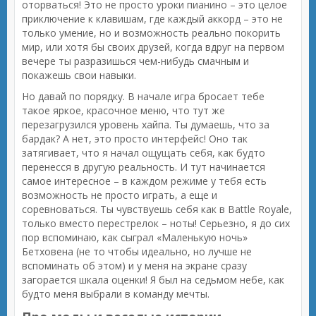
оторваться! Это не просто уроки пианино – это целое
приключение к клавишам, где каждый аккорд – это не
только умение, но и возможность реально покорить
мир, или хотя бы своих друзей, когда вдруг на первом
вечере ты разразишься чем-нибудь смачным и
покажешь свои навыки.
Но давай по порядку. В начале игра бросает тебе
такое яркое, красочное меню, что тут же
перезагрузился уровень хайпа. Ты думаешь, что за
бардак? А нет, это просто интерфейс! Оно так
затягивает, что я начал ощущать себя, как будто
перенесся в другую реальность. И тут начинается
самое интересное – в каждом режиме у тебя есть
возможность не просто играть, а еще и
соревноваться. Ты чувствуешь себя как в Battle Royale,
только вместо перестрелок – ноты! Серьезно, я до сих
пор вспоминаю, как сыграл «Маленькую ночь»
Бетховена (не то чтобы идеально, но лучше не
вспоминать об этом) и у меня на экране сразу
загорается шкала оценки! Я был на седьмом небе, как
будто меня выбрали в команду мечты.