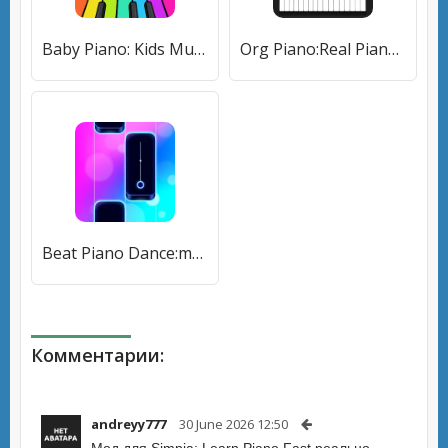
Baby Piano: Kids Music Games [МОД Unlocked] APK Android
Org Piano:Real Piano Keyboard (Орг Пиано) [МОД Unlocked] APK Android
Beat Piano Dance:music game (Маджик Пиано Тайлз) [МОД Меню] APK Android
Комментарии:
andreyy777
30 June 2026 12:50