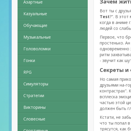
Зачем жить
Азартные
Вот ты с друзья
Казуальные
Test
?". В это
когда в аниме 
Обучающие
людей со слабы
Музыкальные
Первое, что бр
простенько. Ан
Головоломки
одновременно ж
ритм захватыва
Гонки
- звучит как ш
Секреты и
RPG
Но самая прико
Симуляторы
друзьями на-го
контрастрах". 
Стратегии
всплеска эмоци
частью этой ци
Викторины
должен быть гл
Кстати, не заб
Словесные
что ты попал в
трясутся, как 
Спортивные