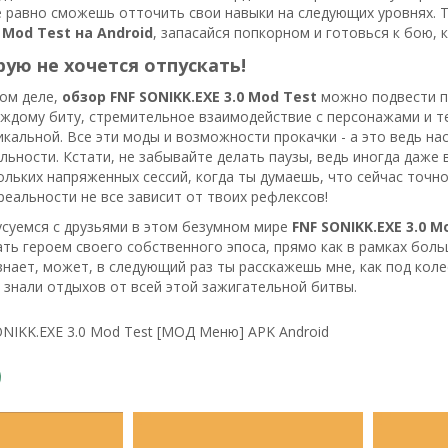
е равно сможешь отточить свои навыки на следующих уровнях. Т
0 Mod Test на Android
, запасайся попкорном и готовься к бою, 
рую не хочется отпускать!
мом деле,
обзор FNF SONIKK.EXE 3.0 Mod Test
можно подвести по
аждому биту, стремительное взаимодействие с персонажами и т
икальной. Все эти моды и возможности прокачки - а это ведь н
льности. Кстати, не забывайте делать паузы, ведь иногда даже
ольких напряженных сессий, когда ты думаешь, что сейчас точн
 реальности не все зависит от твоих рефлексов!
усуемся с друзьями в этом безумном мире
FNF SONIKK.EXE 3.0 M
ать героем своего собственного эпоса, прямо как в рамках боль
знает, может, в следующий раз ты расскажешь мне, как под колес
 знали отдыхов от всей этой зажигательной битвы.
NIKK.EXE 3.0 Mod Test [МОД Меню] APK Android