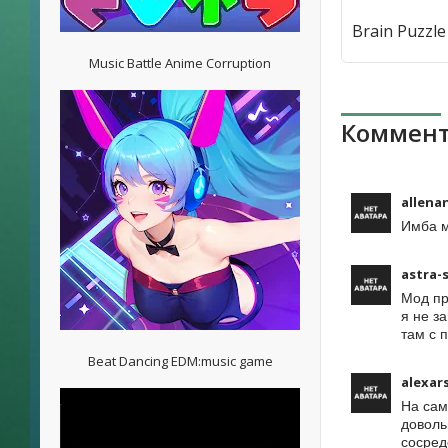
Music Battle Anime Corruption
Коммент
allena
Имба м
astra-
Мод пр
я не з
там с 
Beat Dancing EDM:music game
alexar
На сам
доволь
сосред