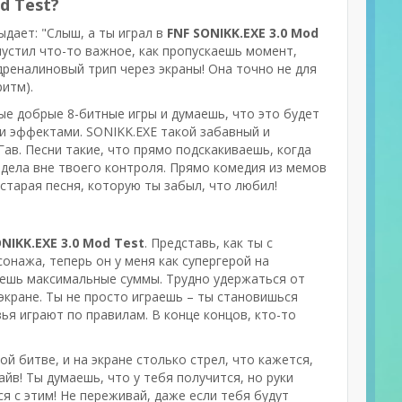
d Test?
выдает: "Слыш, а ты играл в
FNF SONIKK.EXE 3.0 Mod
опустил что-то важное, как пропускаешь момент,
адреналиновый трип через экраны! Она точно не для
ритм).
ые добрые 8-битные игры и думаешь, что это будет
ми эффектами. SONIKK.EXE такой забавный и
ав. Песни такие, что прямо подскакиваешь, когда
и дела вне твоего контроля. Прямо комедия из мемов
 старая песня, которую ты забыл, что любил!
NIKK.EXE 3.0 Mod Test
. Представь, как ты с
сонажа, теперь он у меня как супергерой на
чаешь максимальные суммы. Трудно удержаться от
 экране. Ты не просто играешь – ты становишься
зья играют по правилам. В конце концов, кто-то
ой битве, и на экране столько стрел, что кажется,
йв! Ты думаешь, что у тебя получится, но руки
ся с этим! Не переживай, даже если тебя будут