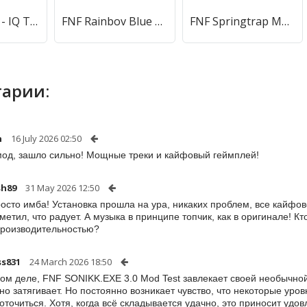
Brain Puzzle - IQ Test Games (Брейн Пазл) [МОД Unlocked] APK Android
FNF Rainbov Blue Mod Test (ФНФ Радуга Синий Мод Тест) [МОД Меню] APK Android
FNF Springtrap Mod Test (Мод Тест) [МОД Меню] APK Android
арии:
n
16 July 2026 02:50
од, зашло сильно! Мощные треки и кайфовый геймплей!
sh89
31 May 2026 12:50
осто имба! Установка прошла на ура, никаких проблем, все кайфово
аметил, что радует. А музыка в принципе топчик, как в оригинале! К
производительностью?
ss831
24 March 2026 18:50
ом деле, FNF SONIKK.EXE 3.0 Mod Test завлекает своей необычной
но затягивает. Но постоянно возникает чувство, что некоторые уро
оточиться. Хотя, когда всё складывается удачно, это приносит удов