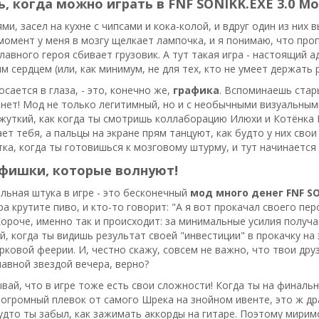
, когда можно играть в FNF SONIKK.EXE 3.0 Mo
ми, засел на кухне с чипсами и кока-колой, и вдруг один из них 
т момент у меня в мозгу щелкает лампочка, и я понимаю, что пр
главного героя сбивает грузовик. А тут такая игра - настоящий 
м сердцем (или, как минимум, не для тех, кто не умеет держать 
осается в глаза, - это, конечно же,
графика
. Вспоминаешь стар
 нет! Мод не только легитимный, но и с необычными визуальны
уткий, как когда ты смотришь коллаборацию Илюхи и Котёнка Г
ет тебя, а пальцы на экране прям танцуют, как будто у них сво
утка, когда ты готовишься к мозговому штурму, и тут начинается
 фишки, которые волнуют!
льная штука в игре - это бесконечный
мод много денег FNF SO
ра крутите пиво, и кто-то говорит: "А я вот прокачал своего пер
Короче, именно так и происходит: за минимальные усилия полу
й, когда ты видишь результат своей "инвестиции" в прокачку на
рковой феерии. И, честно скажу, совсем не важно, что твои дру
авной звездой вечера, верно?
ывай, что в игре тоже есть свои сложности! Когда ты на финальн
 огромный плевок от самого Шрека на знойном ивенте, это ж дра
будто ты забыл, как зажимать аккорды на гитаре. Поэтому мирим