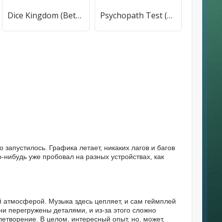
Dice Kingdom (Beta Test) [МОД Все открыто] APK Android
Psychopath Test (Психопатический тест) [МОД Меню] APK Android
 запустилось. Графика летает, никаких лагов и багов
то-нибудь уже пробовал на разных устройствах, как
 атмосферой. Музыка здесь цепляет, и сам геймплей
вни перегружены деталями, и из-за этого сложно
летворение. В целом, интересный опыт, но, может,