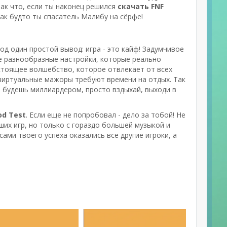
ак что, если ты наконец решился
скачать FNF
как будто ты спасатель Малибу на сёрфе!
д один простой вывод: игра - это кайф! Задумчивое
е разнообразные настройки, которые реально
астоящее волшебство, которое отвлекает от всех
 виртуальные мажоры требуют времени на отдых. Так
о будешь миллиардером, просто вздыхай, выходи в
od Test
. Если еще не попробовал - дело за тобой! Не
ших игр, но только с гораздо большей музыкой и
ами твоего успеха оказались все другие игроки, а