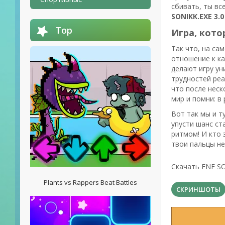
сбивать, ты вс
SONIKK.EXE 3.
Top
Игра, кото
Так что, на са
отношение к к
делают игру ун
трудностей реа
что после неск
мир и помни: в
Вот так мы и т
упусти шанс ст
ритмом! И кто 
твои пальцы не
Скачать FNF SO
Plants vs Rappers Beat Battles
СКРИНШОТЫ