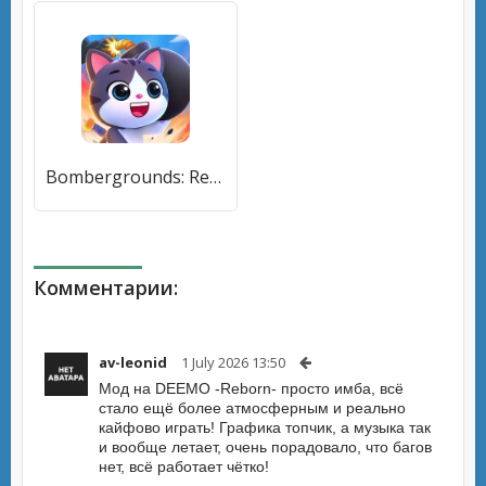
Bombergrounds: Reborn (Бомберграундс) [МОД Unlocked] APK Android
Комментарии:
av-leonid
1 July 2026 13:50
Мод на DEEMO -Reborn- просто имба, всё
стало ещё более атмосферным и реально
кайфово играть! Графика топчик, а музыка так
и вообще летает, очень порадовало, что багов
нет, всё работает чётко!