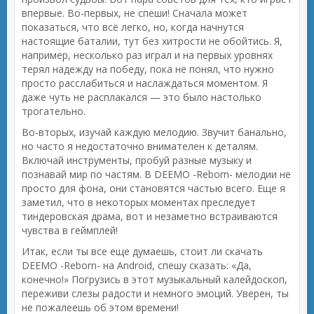
впервые. Во-первых, не спеши! Сначала может
показаться, что всё легко, но, когда начнутся
настоящие баталии, тут без хитрости не обойтись. Я,
например, несколько раз играл и на первых уровнях
терял надежду на победу, пока не понял, что нужно
просто расслабиться и наслаждаться моментом. Я
даже чуть не расплакался — это было настолько
трогательно.
Во-вторых, изучай каждую мелодию. Звучит банально,
но часто я недостаточно внимателен к деталям.
Включай инструменты, пробуй разные музыку и
познавай мир по частям. В DEEMO -Reborn- мелодии не
просто для фона, они становятся частью всего. Еще я
заметил, что в некоторых моментах преследует
тиндеровская драма, вот и незаметно встраиваются
чувства в геймплей!
Итак, если ты все еще думаешь, стоит ли скачать
DEEMO -Reborn- на Android, спешу сказать: «Да,
конечно!» Погрузись в этот музыкальный калейдоскоп,
переживи слезы радости и немного эмоций. Уверен, ты
не пожалеешь об этом времени!