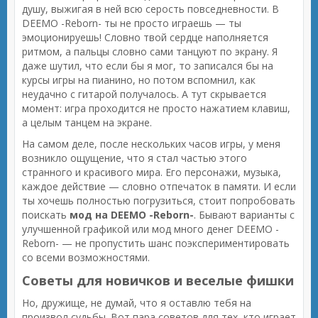
душу, выжигая в ней всю серость повседневности. В
DEEMO -Reborn- ты не просто играешь — ты
эмоционируешь! Словно твой сердце наполняется
ритмом, а пальцы словно сами танцуют по экрану. Я
даже шутил, что если бы я мог, то записался бы на
курсы игры на пианино, но потом вспомнил, как
неудачно с гитарой получалось. А тут скрывается
момент: игра проходится не просто нажатием клавиш,
а целым танцем на экране.
На самом деле, после нескольких часов игры, у меня
возникло ощущение, что я стал частью этого
странного и красивого мира. Его персонажи, музыка,
каждое действие — словно отпечаток в памяти. И если
ты хочешь полностью погрузиться, стоит попробовать
поискать
мод на DEEMO -Reborn-
. Бывают варианты с
улучшенной графикой или мод много денег DEEMO -
Reborn- — не пропустить шанс поэкспериментировать
со всеми возможностями.
Советы для новичков и веселые фишки
Но, дружище, не думай, что я оставлю тебя на
произвол судьбы. Вот пара советов для тех, кто играет