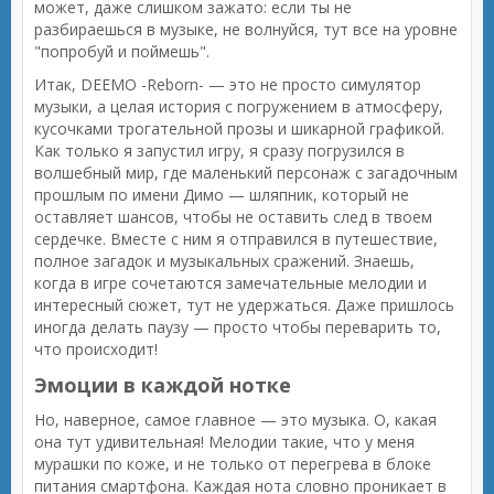
может, даже слишком зажато: если ты не
разбираешься в музыке, не волнуйся, тут все на уровне
"попробуй и поймешь".
Итак, DEEMO -Reborn- — это не просто симулятор
музыки, а целая история с погружением в атмосферу,
кусочками трогательной прозы и шикарной графикой.
Как только я запустил игру, я сразу погрузился в
волшебный мир, где маленький персонаж с загадочным
прошлым по имени Димо — шляпник, который не
оставляет шансов, чтобы не оставить след в твоем
сердечке. Вместе с ним я отправился в путешествие,
полное загадок и музыкальных сражений. Знаешь,
когда в игре сочетаются замечательные мелодии и
интересный сюжет, тут не удержаться. Даже пришлось
иногда делать паузу — просто чтобы переварить то,
что происходит!
Эмоции в каждой нотке
Но, наверное, самое главное — это музыка. О, какая
она тут удивительная! Мелодии такие, что у меня
мурашки по коже, и не только от перегрева в блоке
питания смартфона. Каждая нота словно проникает в