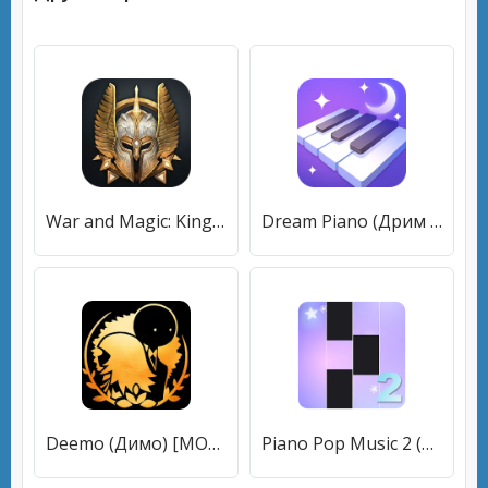
War and Magic: Kingdom Reborn (Война и магия) [МОД Mega Pack] APK Android
Dream Piano (Дрим Пиано) [МОД Все открыто] APK Android
Deemo (Димо) [МОД Premium] APK Android
Piano Pop Music 2 (Пиано Магик Тайлз Поп Музыка 2) [МОД Premium] APK Android