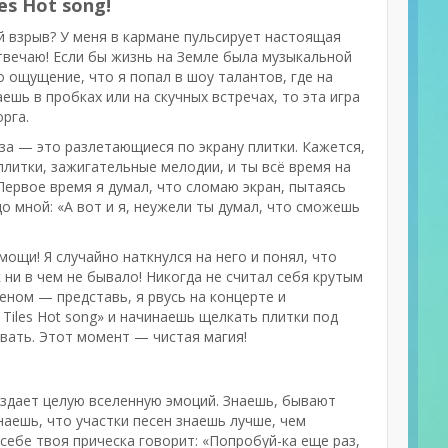
s Hot song!
ый взрыв? У меня в кармане пульсирует настоящая
отвечаю! Если бы жизнь на Земле была музыкальной
о ощущение, что я попал в шоу талантов, где на
ешь в пробках или на скучных встречах, то эта игра
рга.
аза — это разлетающиеся по экрану плитки. Кажется,
 плитки, зажигательные мелодии, и ты всё время на
! Первое время я думал, что сломаю экран, пытаясь
о мной: «А вот и я, неужели ты думал, что сможешь
мощи! Я случайно наткнулся на него и понял, что
 ни в чем не бывало! Никогда не считал себя крутым
еном — представь, я рвусь на концерте и
 Tiles Hot song» и начинаешь щелкать плитки под
евать. Этот момент — чистая магия!
создает целую вселенную эмоций. Знаешь, бывают
аешь, что участки песен знаешь лучше, чем
 себе твоя прическа говорит: «Попробуй-ка еще раз,