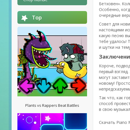
Бетховен». Кол
Особенно, когд
очередные вер
Top
Совет для нови
настоящими исп
какую песню вы
тебе удалось! 
и шутки на тем
Заключение
Короче, подвод
первый взгляд.
могут заставит
новому! Просто
непредсказуем
Так что, как го
способ провест
Plants vs Rappers Beat Battles
в свою музыкал
Скачать Piano 