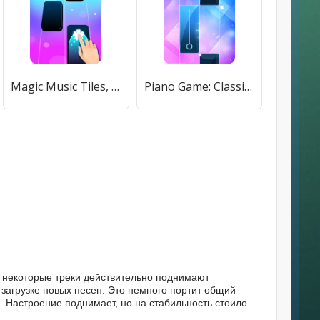
Magic Music Tiles, Piano Tiles [МОД Все открыто] APK Android
Piano Game: Classic Music Song [МОД Меню] APK Android
 и некоторые треки действительно поднимают
 загрузке новых песен. Это немного портит общий
ть. Настроение поднимает, но на стабильность стоило