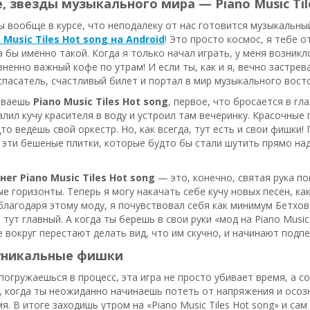
, звезды музыкального мира — Piano Music Tile
ты вообще в курсе, что неподалеку от нас готовится музыкальн
 Music Tiles Hot song на Android
! Это просто космос, я тебе 
а бы именно такой. Когда я только начал играть, у меня возникл
ненно важный кофе по утрам! И если ты, как и я, вечно застрева
пасатель, счастливый билет и портал в мир музыкального восто
ываешь
Piano Music Tiles Hot song
, первое, что бросается в гл
алил кучу красителя в воду и устроил там вечеринку. Красочные
дто ведёшь свой оркестр. Но, как всегда, тут есть и свои фишки
 эти бешеные плитки, которые будто бы стали шутить прямо над
ег Piano Music Tiles Hot song
— это, конечно, святая рука по
е горизонты. Теперь я могу накачать себе кучу новых песен, как
благодаря этому моду, я почувствовал себя как минимум Бетхов
 тут главный. А когда ты берешь в свои руки «мод на Piano Music
се вокруг перестают делать вид, что им скучно, и начинают подп
уникальные фишки
погружаешься в процесс, эта игра не просто убивает время, а 
 когда ты неожиданно начинаешь потеть от напряжения и осозн
я. В итоге заходишь утром на «Piano Music Tiles Hot song» и сам