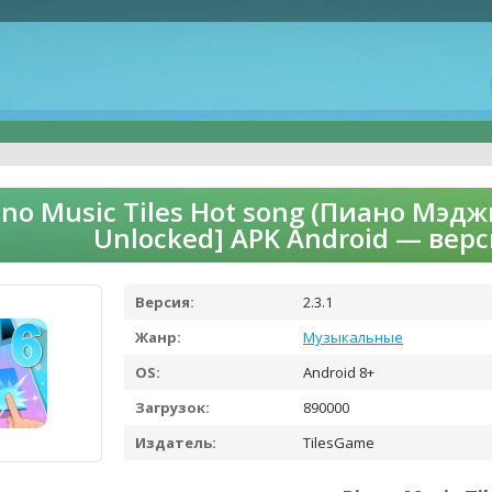
ano Music Tiles Hot song (Пиано Мэд
Unlocked] APK Android — вер
Версия:
2.3.1
Жанр:
Музыкальные
OS:
Android 8+
Загрузок:
890000
Издатель:
TilesGame