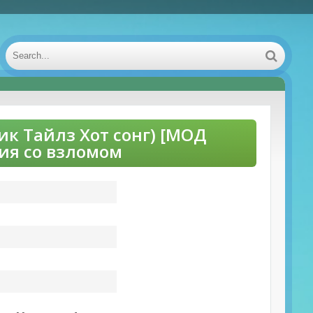
жик Тайлз Хот сонг) [МОД
сия со взломом