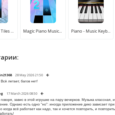
Piano Anime Tiles Music (Пиано Аниме Плитки Музыка) [МОД Premium] APK Android
Magic Piano Music Tiles 2 (Магическое пианино Музыкальные плитки 2) [МОД Все открыто] APK Android
Piano - Music Keyboard & Tiles [МОД Mega Pack] APK Android
арии:
in21368
28 May 2026 21:50
Всё летает, багов нет!
bg
17 March 2026 08:50
 говоря, завис в этой игрушке на пару вечерков. Музыка классная,
ение. Однако есть одно "но": иногда приложение дико зависает при
Но когда всё работает как надо, так и хочется повторить, и повтори
аботать!