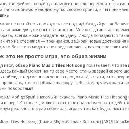
ичество фейлов за один день может весело перегонять статисти
а твою любимую мелодию жутко сложно пройти, и ты понимаешь
шины.
чков: не пытайтесь проходить все подряд! Каждый раз добавляю
ытаниями для уже опытных игроков. Мне всегда хватает времени
брать, всегда можно угадать на удачу. Иногда попадаются таки
Так что не стесняйся — тренирайся, забирай новые достижения 
у, что без этого мода ты не представляешь, как еще веселиться!
: это не просто игра, это образ жизни
я итог,
обзор Piano Music Tiles Hot song
показывает, что эта 
 Здесь каждый может найти свое место: стань звездой своего ш
ь побеждать даже вне игрового процесса. И, кстати, это прекр
 представь, как ты собираешь вокруг себя команду музыкальных 
ыми поворотами!
ворил мой добрый знакомый: "скачать Piano Music Tiles Hot song
и вечер!" Кто знает, может, это станет началом чего-то действ
ьную реальность и дай себе волю играть так, как будто никто н
Music Tiles Hot song (Пиано Мэджик Тайлз Хот сонг) [МОД Unlocke