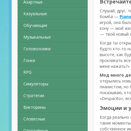
Встречайте
Азартные
Слушай, друг, 
Казуальные
бомба —
Piano
игрой, она был
Обучающие
кону — мой жиз
— твой новый с
Музыкальные
Когда ты откр
Головоломки
будто кто-то н
высоте, как бу
Гонки
прокликать все
меня нажать?»
RPG
Мод много ден
открылись новы
Симуляторы
пианистом, но 
показываю, кто
Стратегии
«Despacito», в
Викторины
Эмоции и 
Когда реально 
Словесные
такие моменты,
собственное им
Спортивные