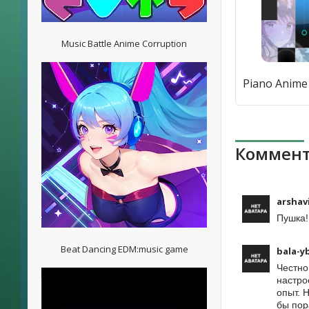
Music Battle Anime Corruption
Коммент
arshav
Пушка! 
Beat Dancing EDM:music game
bala-y
Честно
настро
опыт. 
бы пор