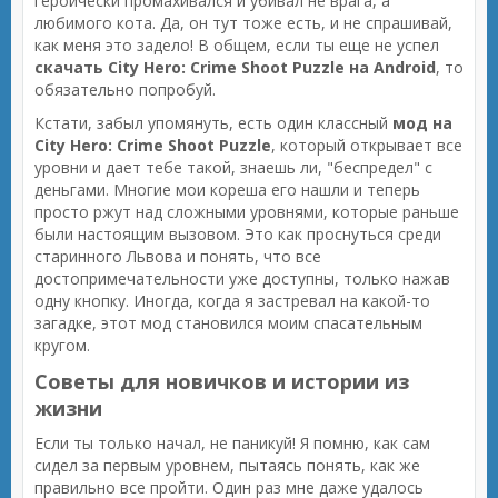
героически промахивался и убивал не врага, а
любимого кота. Да, он тут тоже есть, и не спрашивай,
как меня это задело! В общем, если ты еще не успел
скачать City Hero: Crime Shoot Puzzle на Android
, то
обязательно попробуй.
Кстати, забыл упомянуть, есть один классный
мод на
City Hero: Crime Shoot Puzzle
, который открывает все
уровни и дает тебе такой, знаешь ли, "беспредел" с
деньгами. Многие мои кореша его нашли и теперь
просто ржут над сложными уровнями, которые раньше
были настоящим вызовом. Это как проснуться среди
старинного Львова и понять, что все
достопримечательности уже доступны, только нажав
одну кнопку. Иногда, когда я застревал на какой-то
загадке, этот мод становился моим спасательным
кругом.
Советы для новичков и истории из
жизни
Если ты только начал, не паникуй! Я помню, как сам
сидел за первым уровнем, пытаясь понять, как же
правильно все пройти. Один раз мне даже удалось