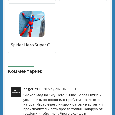
Spider Hero:Super City Hero (пайдер Хиро) [МОД Все открыто] APK Android
Комментарии:
angel-a13
28 May 2026 02:50
Скачал мод на City Hero: Crime Shoot Puzzle и
установить не составило проблем – залетело
на ура. Игра летает, никаких багов не встретил,
производительность просто топчик, кайфую от
графики и геймплея. Чисто сидишь и