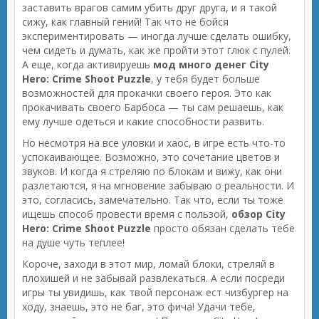
заставить врагов самим убить друг друга, и я такой
сижу, как главный гений! Так что не бойся
экспериментировать — иногда лучше сделать ошибку,
чем сидеть и думать, как же пройти этот глюк с пулей.
А еще, когда активируешь
мод много денег City
Hero: Crime Shoot Puzzle
, у тебя будет больше
возможностей для прокачки своего героя. Это как
прокачивать своего Барбоса — ты сам решаешь, как
ему лучше одеться и какие способности развить.
Но несмотря на все уловки и хаос, в игре есть что-то
успокаивающее. Возможно, это сочетание цветов и
звуков. И когда я стреляю по блокам и вижу, как они
разлетаются, я на мгновение забываю о реальности. И
это, согласись, замечательно. Так что, если ты тоже
ищешь способ провести время с пользой,
обзор City
Hero: Crime Shoot Puzzle
просто обязан сделать тебе
на душе чуть теплее!
Короче, заходи в этот мир, ломай блоки, стреляй в
плохишей и не забывай развлекаться. А если посреди
игры ты увидишь, как твой персонаж ест чизбургер на
ходу, знаешь, это не баг, это фича! Удачи тебе,