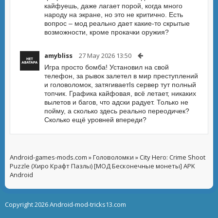
кайфуешь, даже лагает порой, когда много
народу на экране, но это не критично. Есть
вопрос – мод реально дает какие-то скрытые
возможности, кроме прокачки оружия?
amybliss
27 May 2026 13:50
Игра просто бомба! Установил на свой
телефон, за рывок залетел в мир преступлений
и головоломок, затягиваетIs сервер тут полный
топчик. Графика кайфовая, всё летает, никаких
вылетов и багов, что адски радует. Только не
пойму, а сколько здесь реально переодичек?
Сколько ещё уровней впереди?
Android-games-mods.com
»
Головоломки
» City Hero: Crime Shoot
Puzzle (Хиро Крафт Пазлы) [МОД Бесконечные монеты] APK
Android
Copyright 2026 Android-mod-tricks13.com