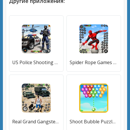
Другие приложения:
US Police Shooting Crime City [МОД Unlocked] APK Android
Spider Rope Games - Crime Hero [МОД Бесконечные монеты] APK Android
Real Grand Gangster Crime City (Реал Гранд Гангстер Крайм Сити) [МОД Бесконечные монеты] APK Android
Shoot Bubble Puzzle (Шут Бабл Пазл) [МОД Бесконечные монеты] APK Android