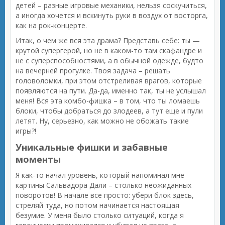
детей – разные игровые механики, нельзя соскучиться,
а иногда хочется и вскинуть руки в воздух от восторга,
как на рок-концерте.
Итак, о чем же вся эта драма? Представь себе: ты —
крутой супергерой, но не в каком-то там скафандре и
не с суперспособностями, а в обычной одежде, будто
на вечерней прогулке. Твоя задача – решать
головоломки, при этом отстреливая врагов, которые
появляются на пути. Да-да, именно так, ты не услышал
меня! Вся эта комбо-фишка – в том, что ты ломаешь
блоки, чтобы добраться до злодеев, а тут еще и пули
летят. Ну, серьезно, как можно не обожать такие
игры?!
Уникальные фишки и забавные
моменты
Я как-то начал уровень, который напоминал мне
картины Сальвадора Дали – столько неожиданных
поворотов! В начале все просто: убери блок здесь,
стреляй туда, но потом начинается настоящая
безумие. У меня было столько ситуаций, когда я