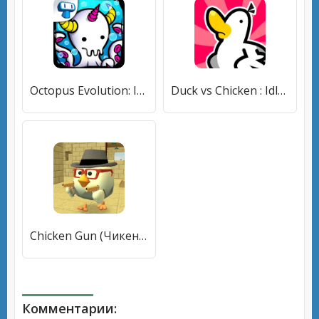
Octopus Evolution: Idle Game (Октопус Эволюция) [МОД Все открыто] APK Android
Duck vs Chicken : Idle Defense (Дак против Чикен) [МОД Premium] APK Android
Chicken Gun (Чикен Ган) [МОД Бесконечные монеты] APK Android
Комментарии: