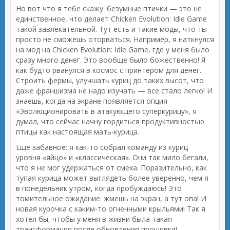
Но вот что я тебе скажу: безумные птички — это не
единственное, что делает Chicken Evolution: Idle Game
такой завлекательной. Тут есть и такие моды, что ты
просто не сможешь оторваться. Например, я наткнулся
на мод на Chicken Evolution: Idle Game, где у меня было
сразу много денег. Это вообще было божественно! Я
как будто рванулся в космос с принтером для денег.
Строить фермы, улучшать куриц до таких высот, что
даже франшизма не надо изучать — все стало легко! И
знаешь, когда на экране появляется опция
«Эволюционировать в атакующего суперкурицу», я
думал, что сейчас начну гордиться продуктивностью
птицы как настоящая мать-курица.
Еще забавное: я как-то собрал команду из куриц
уровня «яйцо» и «классическая». Они так мило бегали,
что я не мог удержаться от смеха. Поразительно, как
тупая курица может выглядеть более уверенно, чем я
в понедельник утром, когда пробуждаюсь! Это
томительное ожидание: жмешь на экран, а тут опа! И
новая курочка с каким-то огненными крыльями! Так я
хотел бы, чтобы у меня в жизни была такая
трансформация после обновления прошивки!