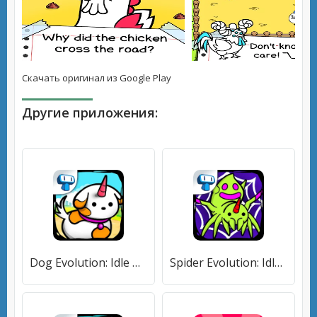
Скачать оригинал из Google Play
Другие приложения:
Dog Evolution: Idle Merge Game (Дог Эволюшн) [МОД Premium] APK Android
Spider Evolution: Idle Game (Спайдер Эволюшн) [МОД Все открыто] APK Android