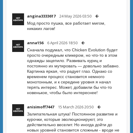
angina3333617
24 May 2026 03:50
Мод просто пушка, все работает мигом,
никаких лагов!
anna156
6 April 2026 18:50
Сначала подумал, что Chicken Evolution будет
просто очередным кликером, но что-то в этом
однажды зацепило. Развивать куриц и
постоянно их мутировать — довольно забавно.
Картинка яркая, что радует глаз. Однако со
временем процесс становится немного
монотонным, и к середине уровня я начал
терять интерес. Может, добавили бы что-то
новенькое, чтобы было интереснее!
anisimoff7447
15 March 2026 20:50
Залипательная штука! Постоянное развитие и
курочки, которые эволюционируют, это
действительно веселит. Но иногда дойти до
новых уровней становится сложным - вроде не