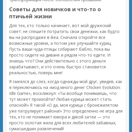
Советы для новичков и что-то о
птичьей жизни
Для тех, кто только начинает, вот мой дружеский
совет: не спешите потратить свои денежки, как будто
вы на распродаже в ikea. Сначала откройте все
возможные уровни, а потом уже улучшайте куриц.
Пусть ваши чуда-птицы собирают бабло, пока вы
просто сидите на диване и рядом что-то едите. И
знаешь что? Они действительно с этого деньги
зарабатывают, и это очень быстро становится
реальностью, поверь мне!
Я смеялся до слез, когда однажды мой друг, увидев, как
я переключаюсь на «мод много денег Chicken Evolution:
Idle Game», воскликнул: «Ты вообще понимаешь, что
тут может произойти? Любая курица может стать
опасной!» Я такой «О да, моя курица с бронежилетом
уже патрулирует района!» Это определенно не игра для
тех, кто не понимает юмора и дикой затеи — это
просто золотая жила для всех любителей забавных,
сумасшедших развлечений!