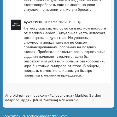
знаю, смогу ли удержаться надолго. Кажется,
стоит попробовать еще немного, но если
ситуация не изменится, могу и бросить.
aywars930
8 March 2026 03:50
Не могу сказать, что остался в полном восторге
от Marbles Garden. Визуальная часть неплохая,
яркие цвета радуют глаз. Но уровень
сложности иногда кажется не совсем
сбалансированным, особенно на поздних
этапах. Пробовал несколько раз, и однотипные
задания начинают утомлять. Если бы
разработчики добавили больше разнообразия,
игра бы только выиграла от этого. В общем,
поиграть можно, но слишком уж быстро
привычка к механике приедается.
Android-games-mods.com
»
Головоломки
» Marbles Garden
(Марблс Гарден) [МОД Premium] APK Android
Copyright 2026 Android-mod-tricks13.com