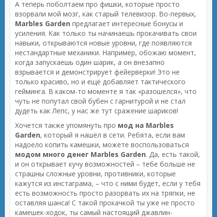
А теперь поболтаем про фишки, которые просто
взорвали мой мозг, как старый телевизор. Во-первых,
Marbles Garden
предлагает интересные бонусы и
усиления. Как только ты начинаешь прокачивать свои
навыки, открываются новые уровни, где появляются
нестандартные механики. Например, обожаю момент,
когда запускаешь один шарик, а он внезапно
взрывается и демонстрирует фейерверки! Это не
только красиво, но и ещё добавляет тактического
гейминга. В каком-то моменте я так «разошелся», что
чуть не попутал свой бубен с гарнитурой и не стал
дудеть как Лепс, у нас же тут сражение шариков!
Хочется также упомянуть про
мод на Marbles
Garden
, который я нашёл в сети. Ребята, если вам
надоело копить камешки, можете воспользоваться
модом много денег Marbles Garden
. Да, есть такой,
и он открывает кучу возможностей – тебе больше не
страшны сложные уровни, противники, которые
кажутся из инстаграма, – что с ними будет, если у тебя
есть возможность просто разорвать их на тряпки, не
оставляя шанса! С такой прокачкой ты уже не просто
камешек-ходок, ты самый настоящий джавлин-