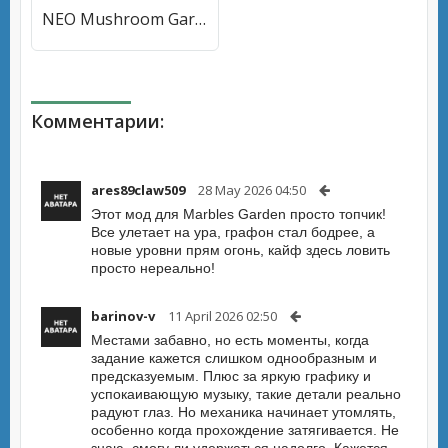
NEO Mushroom Garden (НЕО Грибной Сад) [МОД Mega Pack] APK Android
Комментарии:
ares89claw509
28 May 2026 04:50
Этот мод для Marbles Garden просто топчик!
Все улетает на ура, графон стал бодрее, а
новые уровни прям огонь, кайф здесь ловить
просто нереально!
barinov-v
11 April 2026 02:50
Местами забавно, но есть моменты, когда
задание кажется слишком однообразным и
предсказуемым. Плюс за яркую графику и
успокаивающую музыку, такие детали реально
радуют глаз. Но механика начинает утомлять,
особенно когда прохождение затягивается. Не