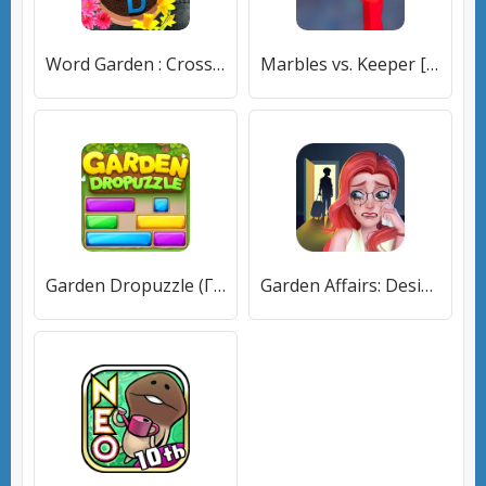
Word Garden : Crosswords (Уорд Гарден) [МОД Premium] APK Android
Marbles vs. Keeper [МОД Mega Pack] APK Android
Garden Dropuzzle (Гарден Дропазл) [МОД Mega Pack] APK Android
Garden Affairs: Design & Match (Гарден Эфферс) [МОД Unlocked] APK Android