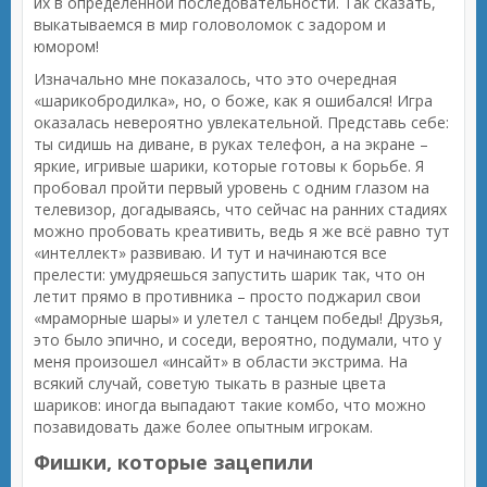
их в определённой последовательности. Так сказать,
выкатываемся в мир головоломок с задором и
юмором!
Изначально мне показалось, что это очередная
«шарикобродилка», но, о боже, как я ошибался! Игра
оказалась невероятно увлекательной. Представь себе:
ты сидишь на диване, в руках телефон, а на экране –
яркие, игривые шарики, которые готовы к борьбе. Я
пробовал пройти первый уровень с одним глазом на
телевизор, догадываясь, что сейчас на ранних стадиях
можно пробовать креативить, ведь я же всё равно тут
«интеллект» развиваю. И тут и начинаются все
прелести: умудряешься запустить шарик так, что он
летит прямо в противника – просто поджарил свои
«мраморные шары» и улетел с танцем победы! Друзья,
это было эпично, и соседи, вероятно, подумали, что у
меня произошел «инсайт» в области экстрима. На
всякий случай, советую тыкать в разные цвета
шариков: иногда выпадают такие комбо, что можно
позавидовать даже более опытным игрокам.
Фишки, которые зацепили