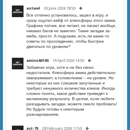
antwel
30 June 2026 18:50
Все отлично установилось, зашел в игру, и
сразу ощутил кайф от атмосферы этого замка.
Графика топчик, все летает, не лагает вообще,
никаких багов не заметил. Такие загадки за-
имба, просто. А подскажи, есть ли какие-то
советы по прохождению, чтобы быстрее
двигаться по уровням?
amino80165
19 April 2026 14:50
Забавная игра, хотя и не без своих
недостатков. Атмосфера замка действительно
завораживает, а головоломки – на уровне. Но
некоторые из них слишком запутанные и
требуют ненужного количества кликов. Иногда
сложно понять, какое действие приведёт к
желаемому результату. В целом, если любите
разгадывать загадки, можете смело пробовать!
Но будьте готовы к некоторым
разочарованиям.
ast-70
28 February 2026 11:50