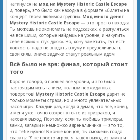
наткнулся на
мод на Mystery Historic Castle Escape
и, поверь, это было как находка в формате «билеты на
концерт твоей любимой группы».
Мод много денег
Mystery Historic Castle Escape
— это просто находка.
Ты можешь не экономить на подсказках, а разгуляться
на все шиши, которые найдешь на уровне, и накупить
себе всяких «штук-дрюк». Но, хочу заметить, тут есть
ловкость: надо не впадать в куму и преувеличивать
свои силы, иначе задачки станут реальным адом!
Всё было не зря: финал, который стоит
того
Короче говоря, я прошел все уровни, и это было
настоящим испытанием, полным неожиданных
поворотов!
Mystery Historic Castle Escape
дарит не
только моменты страха, но и много увлекательных
часов игры. Каждый раз, когда я думал, что всё, конец,
и меня уже точно сожрет кто-то из призраков, я
находил выход. Поэтому, если ты любишь триллеры,
замки, загадки и немножко адреналинчика — это то,
что тебе нужно! В конце концов, ты сможешь гордо
сказать: “Я не просто игрок, я нашёл выход из замка и