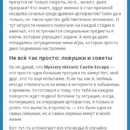
прячутся не только секреты, но и… может, даже
призраки? Кто знает, вдруг именно я стал причиной
кесарева сеченья среди древних артефактов? Смех да и
только, но такое чувство действительно возникало. И
тут хитрости немного помогали: на каждой стадии я
замечал, что встречаются специальные предметы и
ключи, которые упрощают задачи. А иногда даже
попадались ситуационные мини-игры, которые просто
дико поднимали настроение.
Не всё так просто: ловушки и советы
Но не думай, что
Mystery Historic Castle Escape
—
это просто одна большая прогулка по замку! Нет, мой
друг, это то ещё испытание. Если ты, как я, любишь
иногда отвлекаться на мемы в интернете и забываешь
о времени, то готовься к тому, что тебя на каждом
повороте ждет подвох! Вспомни ту ситуацию, когда,
потянувшись за очередным артефактом, я только и
успел, что выпасть в пропасть — это была одна из
самых смешных, но и самых нервных минут в моей
жизни.
Вот тут-то и помогают все эти моды! Я случайно