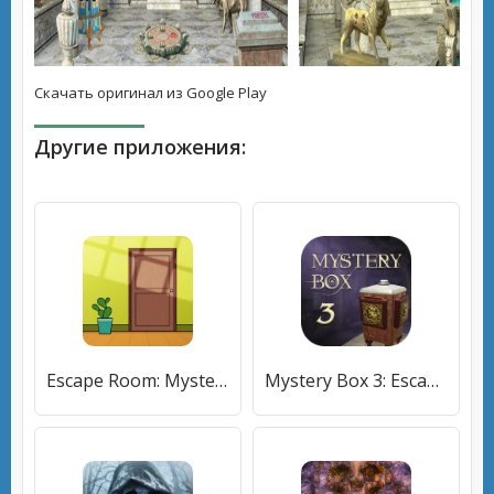
Скачать оригинал из Google Play
Другие приложения:
Escape Room: Mystery Word (Искейп Рум) [МОД Mega Pack] APK Android
Mystery Box 3: Escape The Room (Мистери Бокс) [МОД Premium] APK Android