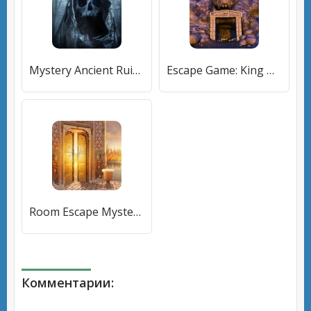
Mystery Ancient Ruins Escape (Мистерия древних руин Побег) [МОД Много денег] APK Android
Escape Game: King Of Mystery (Игра Побег) [МОД Меню] APK Android
Room Escape Mystery Quest (Квест Побег из Комнаты Тайны) [МОД Unlocked] APK Android
Комментарии: