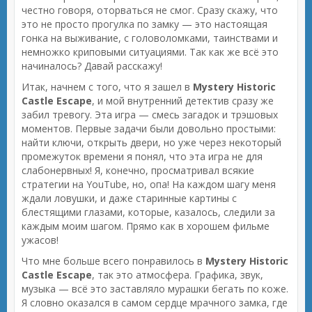
честно говоря, оторваться не смог. Сразу скажу, что
это не просто прогулка по замку — это настоящая
гонка на выживание, с головоломками, таинствами и
немножко криповыми ситуациями. Так как же всё это
начиналось? Давай расскажу!
Итак, начнем с того, что я зашел в
Mystery Historic
Castle Escape
, и мой внутренний детектив сразу же
забил тревогу. Эта игра — смесь загадок и трэшовых
моментов. Первые задачи были довольно простыми:
найти ключи, открыть двери, но уже через некоторый
промежуток времени я понял, что эта игра не для
слабонервных! Я, конечно, просматривал всякие
стратегии на YouTube, но, опа! На каждом шагу меня
ждали ловушки, и даже старинные картины с
блестящими глазами, которые, казалось, следили за
каждым моим шагом. Прямо как в хорошем фильме
ужасов!
Что мне больше всего понравилось в
Mystery Historic
Castle Escape
, так это атмосфера. Графика, звук,
музыка — всё это заставляло мурашки бегать по коже.
Я словно оказался в самом сердце мрачного замка, где