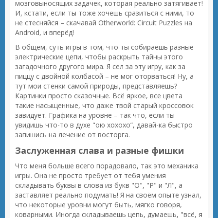
мозговыносящих задачек, которая реально затягивает!
И, кстати, если ты тоже хочешь сразиться с ними, то
не стесняйся – скачавай Otherworld: Circuit Puzzles на
Android, и вперёд!
В общем, суть игры в том, что ты собираешь разные
электрические цепи, чтобы раскрыть тайны этого
загадочного другого мира. Я сел за эту игру, как за
пиццу с двойной колбасой – не мог оторваться! Ну, а
тут мои стенки самой природы, представляешь?
Картинки просто сказочные. Всё яркое, все цвета
такие насыщенные, что даже твой старый кроссовок
завидует. Графика на уровне – так что, если ты
увидишь что-то в духе "ою хохохо”, давай-ка быстро
запишись на лечение от восторга.
Заслуженная слава и разные фишки
Что меня больше всего порадовало, так это механика
игры. Она не просто требует от тебя умения
складывать буквы в слова из букв "О", "Р" и "Л", а
заставляет реально подумать! Я на своём опыте узнал,
что некоторые уровни могут быть, мягко говоря,
коварными. Иногда складываешь цепь, думаешь, "всё, я