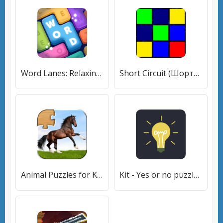
Word Lanes: Relaxing Puzzles (Ворд Лейнс) [МОД Много денег] APK Android
Short Circuit (Шортциркит) [МОД Unlocked] APK Android
Animal Puzzles for Kids [МОД Premium] APK Android
Kit - Yes or no puzzles (Кит) [МОД Mega Pack] APK Android