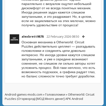
параллельно с визуалом ощутил небольшой
дискомфорт от не всегда понятных механик.
Иногда решения задач кажется слишком
запутанными, и это раздражает. Но, в целом,
если не зацикливаться на этих мелочах, можно
получить удовольствие от процесса!
alexbrett9878
22 February 2026 08:50
Основная механика в Otherworld: Circuit
Puzzles действительно цепляет — разгадывать
головоломки и соединять цепи довольно
интересно. Но иногда уровни кажутся слишком
запутанными, и уже к середине возникают
сомнения, не слишком ли сильно авторы хотят
усложнить процесс. Всё-таки неплохо, что есть
возможность подсказок, а графика радует глаз,
но баланс сложности точно требует доработки.
Android-games-mods.com
»
Головоломки
» Otherworld: Circuit
Puzzles (Отэрворлд) [МОД Много денег] APK Android