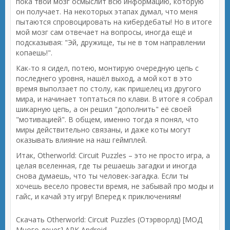
пока твой мозг осмыслит всю информацию, которую
он получает. На некоторых этапах думал, что меня
пытаются спровоцировать на кибердебаты! Но в итоге
мой мозг сам отвечает на вопросы, иногда ещё и
подсказывая: "Эй, дружище, ты не в том направлении
копаешь!".
Как-то я сидел, потею, монтирую очередную цепь с
последнего уровня, нашёл выход, а мой кот в это
время выползает по столу, как пришелец из другого
мира, и начинает топтаться по клави. В итоге я собрал
шикарную цепь, а он решил "дополнить" её своей
"мотивацией". В общем, именно тогда я понял, что
миры действительно связаны, и даже коты могут
оказывать влияние на наш геймплей.
Итак, Otherworld: Circuit Puzzles – это не просто игра, а
целая вселенная, где ты решаешь загадки и иногда
снова думаешь, что ты человек-загадка. Если ты
хочешь весело провести время, не забывай про моды и
гайс, и качай эту игру! Вперед к приключениям!
Скачать Otherworld: Circuit Puzzles (Отэрворлд) [МОД
Много денег] APK Android