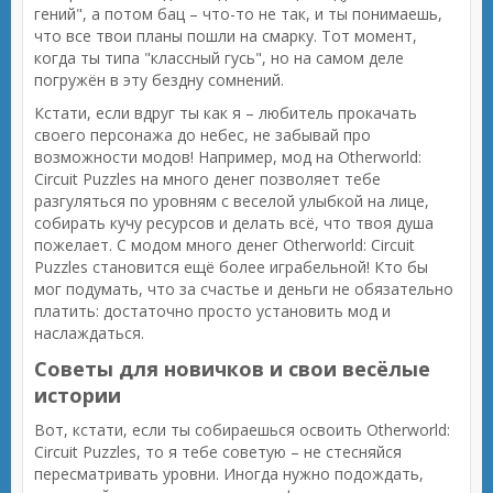
гений", а потом бац – что-то не так, и ты понимаешь,
что все твои планы пошли на смарку. Тот момент,
когда ты типа "классный гусь", но на самом деле
погружён в эту бездну сомнений.
Кстати, если вдруг ты как я – любитель прокачать
своего персонажа до небес, не забывай про
возможности модов! Например, мод на Otherworld:
Circuit Puzzles на много денег позволяет тебе
разгуляться по уровням с веселой улыбкой на лице,
собирать кучу ресурсов и делать всё, что твоя душа
пожелает. С модом много денег Otherworld: Circuit
Puzzles становится ещё более играбельной! Кто бы
мог подумать, что за счастье и деньги не обязательно
платить: достаточно просто установить мод и
наслаждаться.
Советы для новичков и свои весёлые
истории
Вот, кстати, если ты собираешься освоить Otherworld:
Circuit Puzzles, то я тебе советую – не стесняйся
пересматривать уровни. Иногда нужно подождать,